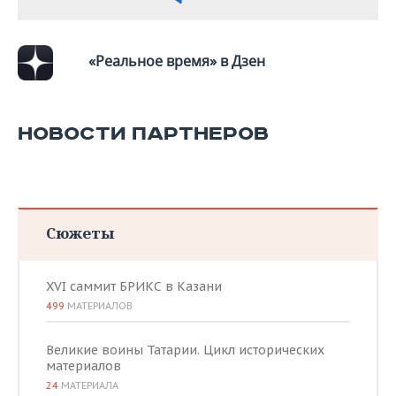
ВОДНЫЕ ВИДЫ СПОРТА
ОБРАЗОВАНИЕ
ХОККЕЙ С МЯЧОМ
ПРОИСШЕСТВИЯ
«Реальное время» в Дзен
НОВОСТИ ПАРТНЕРОВ
Сюжеты
XVI саммит БРИКС в Казани
499
МАТЕРИАЛОВ
Великие воины Татарии. Цикл исторических
материалов
24
МАТЕРИАЛА