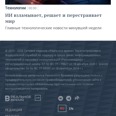
Технологии
00:00
ИИ взламывает, решает и перестраивает
мир
Главные технологические новости минувшей недели
© 2015 - 2026 Сетевое издание «Реальное время» Зарегистрировано
Федеральной службой по надзору в сфере связи, информационных
технологий и массовых коммуникаций (Роскомнадзор) –
регистрационный номер ЭЛ № ФС 77 - 79627 от 18 декабря 2020 г. (ранее
свидетельство Эл № ФС 77-59331 от 18 сентября 2014 г.)
Использование материалов Реального Времени разрешено только с
предварительного согласия правообладателей, упоминание сайта и
прямая гиперссылка обязательны при частичном или полном
воспроизведении материалов.
18+
RU
EN
РЕДАКЦИЯ