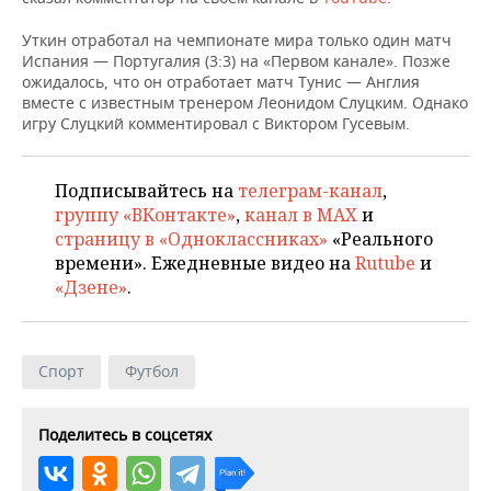
НЕФТЕХИМИЯ
Уткин отработал на чемпионате мира только один матч
РОЗНИЧНАЯ ТОРГОВЛЯ
НОВОСТИ ТЕХНОЛОГИЙ
МЕРОПРИЯТИЯ
НЕФТЬ
Испания — Португалия (3:3) на «Первом канале». Позже
ожидалось, что он отработает матч Тунис — Англия
ТРАНСПОРТ
IT
НОВОСТИ МЕРОПРИЯТИЙ
СПОРТ
вместе с известным тренером Леонидом Слуцким. Однако
ОПК
игру Слуцкий комментировал с Виктором Гусевым.
УСЛУГИ
МЕДИА
ВЫЕЗДНАЯ РЕДАКЦИЯ
НОВОСТИ СПОРТА
ОБЩЕСТВО
ЭНЕРГЕТИКА
Подписывайтесь на
телеграм-канал
,
ТЕЛЕКОММУНИКАЦИИ
БИЗНЕС-БРАНЧИ
ФУТБОЛ
НОВОСТИ ОБЩЕСТВА
ФОТОГАЛЕРЕЯ
группу «ВКонтакте»
,
канал в MAX
и
страницу в «Одноклассниках»
«Реального
ONLINE-КОНФЕРЕНЦИИ
ХОККЕЙ
ВЛАСТЬ
СЮЖЕТЫ
времени». Ежедневные видео на
Rutube
и
«Дзене»
.
ОТКРЫТАЯ ЛЕКЦИЯ
БАСКЕТБОЛ
ИНФРАСТРУКТУРА
СПРАВОЧНИК
ВОЛЕЙБОЛ
ИСТОРИЯ
СПИСОК ПЕРСОН
ПОЛНАЯ ВЕРСИЯ
Спорт
Футбол
КИБЕРСПОРТ
КУЛЬТУРА
СПИСОК КОМПАНИЙ
Поделитесь в соцсетях
ФИГУРНОЕ КАТАНИЕ
МЕДИЦИНА