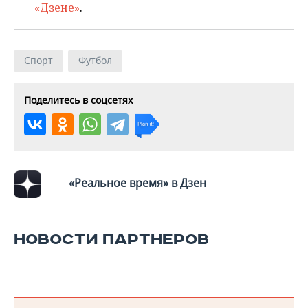
ВОДНЫЕ ВИДЫ СПОРТА
ОБРАЗОВАНИЕ
«Дзене»
.
ХОККЕЙ С МЯЧОМ
ПРОИСШЕСТВИЯ
Спорт
Футбол
Поделитесь в соцсетях
«Реальное время» в Дзен
НОВОСТИ ПАРТНЕРОВ