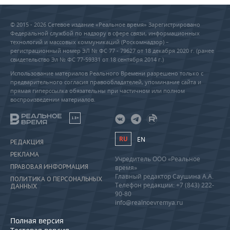
© 2015 - 2026 Сетевое издание «Реальное время» Зарегистрировано
Федеральной службой по надзору в сфере связи, информационных
технологий и массовых коммуникаций (Роскомнадзор) –
регистрационный номер ЭЛ № ФС 77 - 79627 от 18 декабря 2020 г. (ранее
свидетельство Эл № ФС 77-59331 от 18 сентября 2014 г.)
Использование материалов Реального Времени разрешено только с
предварительного согласия правообладателей, упоминание сайта и
прямая гиперссылка обязательны при частичном или полном
воспроизведении материалов.
18+
RU
EN
РЕДАКЦИЯ
РЕКЛАМА
Учредитель ООО «Реальное
ПРАВОВАЯ ИНФОРМАЦИЯ
время»
Главный редактор Саушина А.А.
ПОЛИТИКА О ПЕРСОНАЛЬНЫХ
Телефон редакции: +7 (843) 222-
ДАННЫХ
90-80
info@realnoevremya.ru
Полная версия