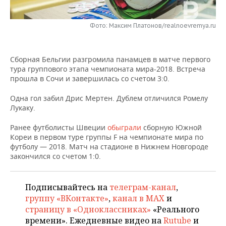
НЕФТЕХИМИЯ
РОЗНИЧНАЯ ТОРГОВЛЯ
НОВОСТИ ТЕХНОЛОГИЙ
МЕРОПРИЯТИЯ
НЕФТЬ
Фото: Максим Платонов/realnoevremya.ru
ТРАНСПОРТ
IT
НОВОСТИ МЕРОПРИЯТИЙ
СПОРТ
ОПК
Сборная Бельгии разгромила панамцев в матче первого
УСЛУГИ
МЕДИА
ВЫЕЗДНАЯ РЕДАКЦИЯ
НОВОСТИ СПОРТА
ОБЩЕСТВО
тура группового этапа чемпионата мира-2018. Встреча
ЭНЕРГЕТИКА
прошла в Сочи и завершилась со счетом 3:0.
ТЕЛЕКОММУНИКАЦИИ
БИЗНЕС-БРАНЧИ
ФУТБОЛ
НОВОСТИ ОБЩЕСТВА
ФОТОГАЛЕРЕЯ
Одна гол забил Дрис Мертен. Дублем отличился Ромелу
Лукаку.
ONLINE-КОНФЕРЕНЦИИ
ХОККЕЙ
ВЛАСТЬ
СЮЖЕТЫ
Ранее футболисты Швеции
обыграли
сборную Южной
ОТКРЫТАЯ ЛЕКЦИЯ
БАСКЕТБОЛ
ИНФРАСТРУКТУРА
СПРАВОЧНИК
Кореи в первом туре группы F на чемпионате мира по
футболу — 2018. Матч на стадионе в Нижнем Новгороде
закончился со счетом 1:0.
ВОЛЕЙБОЛ
ИСТОРИЯ
СПИСОК ПЕРСОН
ПОЛНАЯ ВЕРСИЯ
КИБЕРСПОРТ
КУЛЬТУРА
СПИСОК КОМПАНИЙ
Подписывайтесь на
телеграм-канал
,
группу «ВКонтакте»
,
канал в MAX
и
ФИГУРНОЕ КАТАНИЕ
МЕДИЦИНА
страницу в «Одноклассниках»
«Реального
времени». Ежедневные видео на
Rutube
и