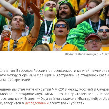
Фото: realnoevremya.ru / Мак
шла в топ-5 городов России по посещаемости матчей чемпиона
Матч между сборными Франции и Австралии на стадионе «Казан
 41 279 зрителей.
ещаемым стал матч открытия ЧМ-2018 между Россией и Саудов
 Москве на стадионе «Лужники» — 78 011 зрителей. Меньше все
посетили матч Египет — Уругвай на стадионе «Екатеринбург Ар
к, говорится в
исследовании
агентства «ТурСтат».