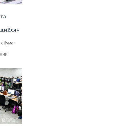
ета
щийся»
х бумаг
тний