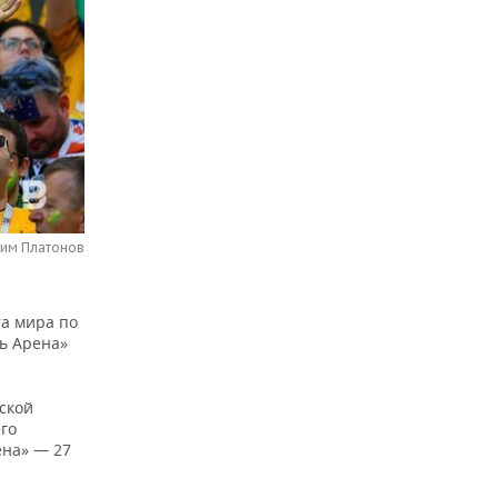
сим Платонов
та мира по
ь Арена»
ской
го
ена» — 27