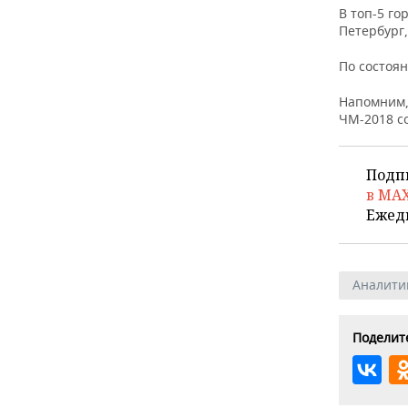
ВОДНЫЕ ВИДЫ СПОРТА
ОБРАЗОВАНИЕ
В топ-5 г
Петербург,
ХОККЕЙ С МЯЧОМ
ПРОИСШЕСТВИЯ
По состоян
Напомним,
ЧМ-2018 со
Подп
в MA
Ежед
Аналити
Поделите