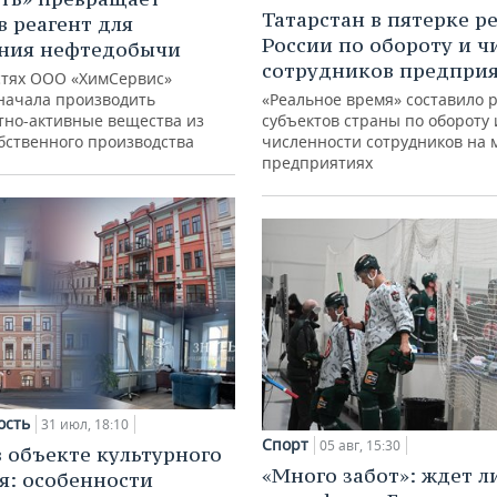
Татарстан в пятерке р
в реагент для
России по обороту и ч
ния нефтедобычи
сотрудников предпри
тях ООО «ХимСервис»
начала производить
«Реальное время» составило 
тно-активные вещества из
субъектов страны по обороту 
обственного производства
численности сотрудников на 
предприятиях
ость
31 июл, 18:10
Спорт
05 авг, 15:30
в объекте культурного
«Много забот»: ждет л
я: особенности