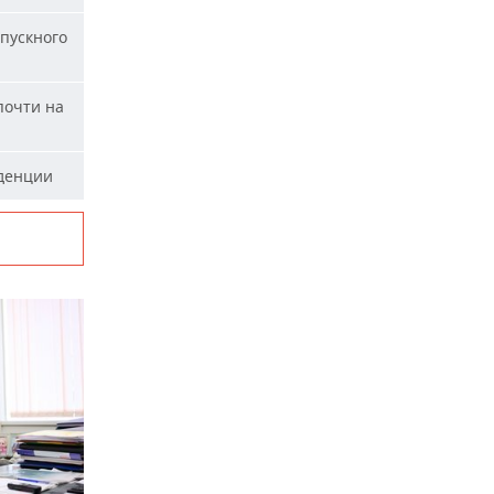
пускного
почти на
уденции