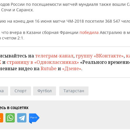
ородов России по посещаемости матчей мундиаля также вошли С
 Сочи и Саранск.
ию на конец дня 16 июня матчи ЧМ-2018 посетили 368 547 чело
 что вчера в Казани сборная Франции
победила
Австралию в м
 счетом 2:1.
исывайтесь на
телеграм-канал
,
группу «ВКонтакте»
,
к
X
и
страницу в «Одноклассниках»
«Реального времени»
невные видео на
Rutube
и
«Дзене»
.
ка
Спорт
Футбол
Татарстан
сь в соцсетях