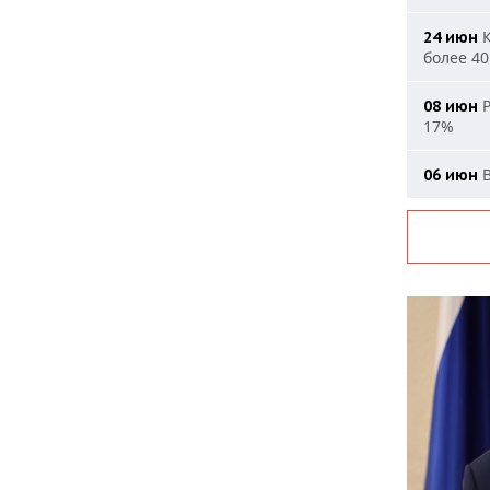
К
24 июн
более 40
Р
08 июн
17%
В
06 июн