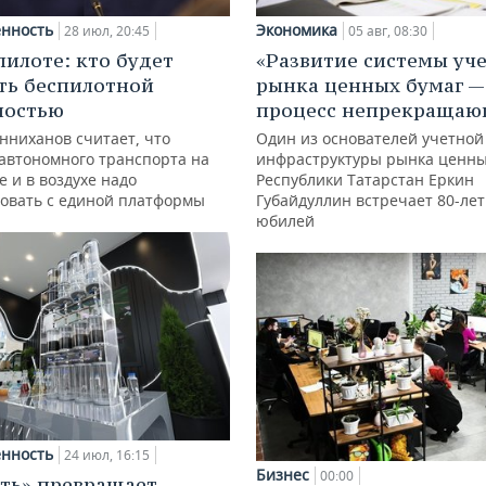
нность
Экономика
28 июл, 20:45
05 авг, 08:30
пилоте: кто будет
«Развитие системы уч
ть беспилотной
рынка ценных бумаг —
ностью
процесс непрекращаю
нниханов считает, что
Один из основателей учетной
автономного транспорта на
инфраструктуры рынка ценны
е и в воздухе надо
Республики Татарстан Еркин
овать с единой платформы
Губайдуллин встречает 80-ле
юбилей
нность
24 июл, 16:15
Бизнес
00:00
ть» превращает