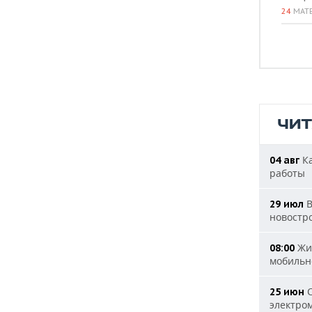
24
МАТ
ЧИ
Ка
04 авг
работы
В
29 июл
новостр
Жит
08:00
мобильн
С
25 июн
электро