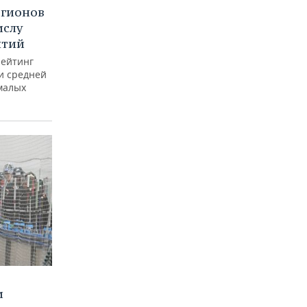
егионов
ислу
ятий
рейтинг
и средней
малых
и