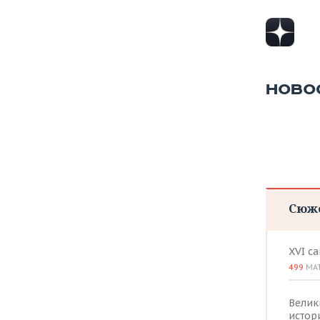
НОВО
Сюж
XVI с
499
МА
Велик
истор