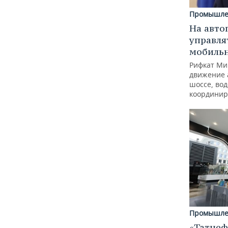
Промышле
На авто
управля
мобиль
Рифкат Ми
движение 
шоссе, вод
координир
Промышле
«Татнеф