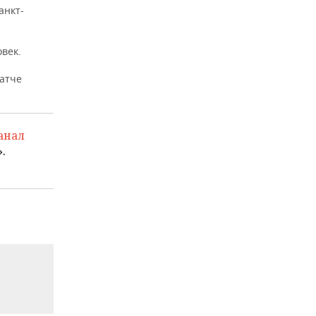
анкт-
век.
атче
анал
.