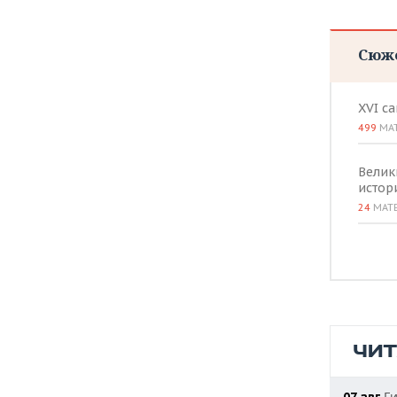
Сюж
XVI с
499
МА
Велик
истор
24
МАТ
ЧИ
Ги