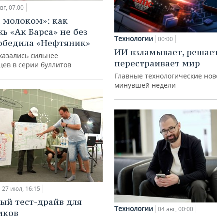
вг, 07:00
с молоком»: как
ь «Ак Барса» не без
Технологии
00:00
обедила «Нефтяник»
ИИ взламывает, решае
казались сильнее
перестраивает мир
цев в серии буллитов
Главные технологические нов
минувшей недели
27 июл, 16:15
ый тест-драйв для
Технологии
04 авг, 00:00
иков