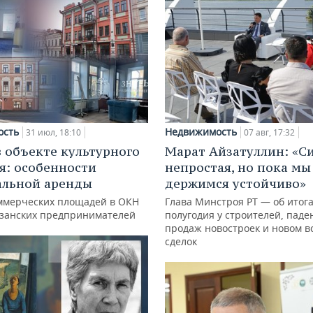
ость
Недвижимость
31 июл, 18:10
07 авг, 17:32
в объекте культурного
Марат Айзатуллин: «С
я: особенности
непростая, но пока мы
альной аренды
держимся устойчиво»
ммерческих площадей в ОКН
Глава Минстроя РТ — об итог
азанских предпринимателей
полугодия у строителей, паде
продаж новостроек и новом в
сделок