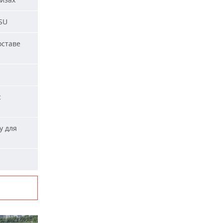
SU
оставе
с
у для