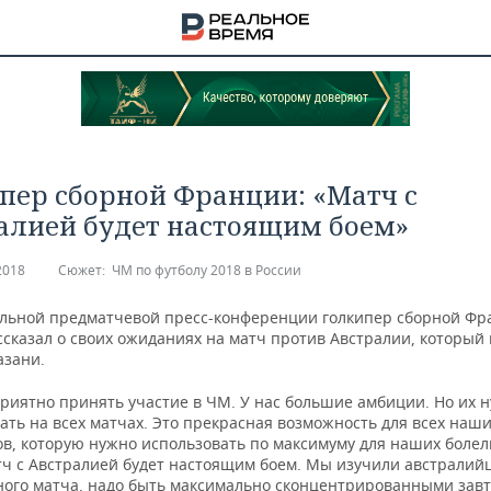
пер сборной Франции: «Матч с
алией будет настоящим боем»
2018
Сюжет:
ЧМ по футболу 2018 в России
льной предматчевой пресс-конференции голкипер сборной Фр
ссказал о своих ожиданиях на матч против Австралии, который
азани.
риятно принять участие в ЧМ. У нас большие амбиции. Но их 
ть на всех матчах. Это прекрасная возможность для всех наш
НА
ов, которую нужно использовать по максимуму для наших болел
тч с Австралией будет настоящим боем. Мы изучили австралий
ого матча, надо быть максимально сконцентрированными завт