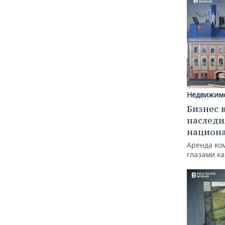
Недвижим
Бизнес 
наследи
национ
Аренда ко
глазами к