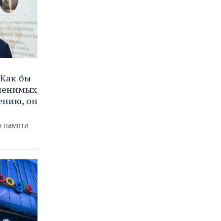
Как бы
аменимых
ению, он
р памяти