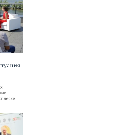
итуация
ах
нии
сплеске