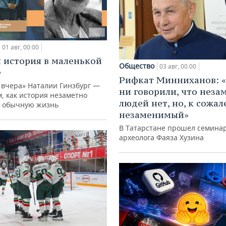
01 авг, 00:00
 история в маленькой
Общество
03 авг, 00:00
е
Рифкат Минниханов: «
 вчера» Наталии Гинзбург —
ни говорили, что нез
м, как история незаметно
людей нет, но, к сожал
 обычную жизнь
незаменимый»
В Татарстане прошел семина
археолога Фаяза Хузина