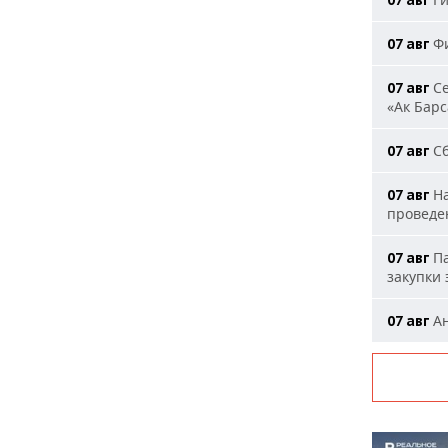
07 авг
Фи
07 авг
Се
07 авг
«Ак Барс
Сб
07 авг
На
07 авг
проведе
Па
07 авг
закупки
Ан
07 авг