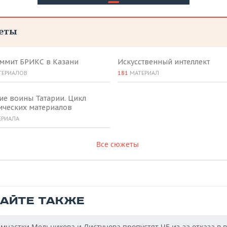
еты
аммит БРИКС в Казани
Искусственный интеллект
ТЕРИАЛОВ
181
МАТЕРИАЛ
ие воины Татарии. Цикл
ических материалов
ЕРИАЛА
Все сюжеты
ТАЙТЕ ТАКЖЕ
мнастки Мельникова и Листунова пропустят ЧЕ из-за отказа в 