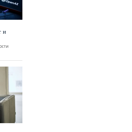
т и
ости