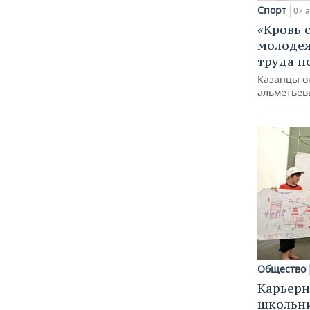
Спорт
07 а
«Кровь 
молодеж
труда п
Казанцы о
альметьев
Общество
Карьерн
школьн