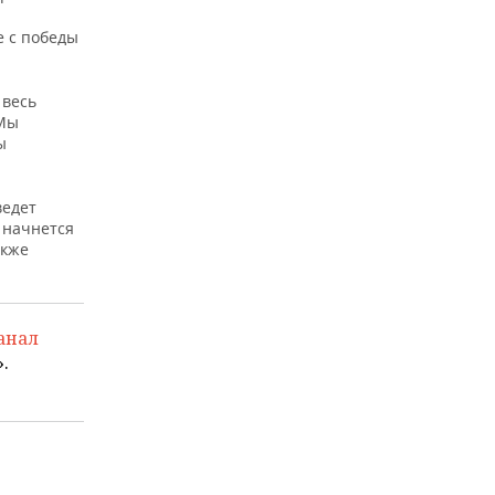
е с победы
 весь
 Мы
ы
ведет
 начнется
акже
анал
.