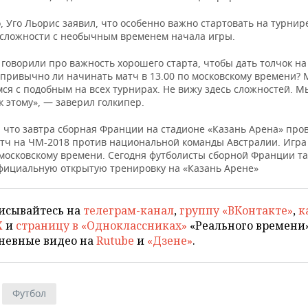
, Уго Льорис заявил, что особенно важно стартовать на турнир
 сложности с необычным временем начала игры.
говорили про важность хорошего старта, чтобы дать толчок на
епривычно ли начинать матч в 13.00 по московскому времени?
ся с подобным на всех турнирах. Не вижу здесь сложностей. М
 этому», — заверил голкипер.
 что завтра сборная Франции на стадионе «Казань Арена» про
тч на ЧМ-2018 против национальной команды Австралии. Игра
о московскому времени. Сегодня футболисты сборной Франции т
фициальную открытую тренировку на «Казань Арене»
исывайтесь на
телеграм-канал
,
группу «ВКонтакте»
,
к
X
и
страницу в «Одноклассниках»
«Реального времени»
невные видео на
Rutube
и
«Дзене»
.
Футбол