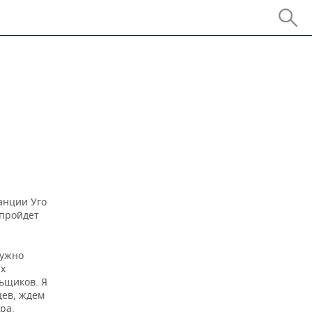
анции Уго
 пройдет
нужно
их
ьщиков. Я
цев, ждем
ра.