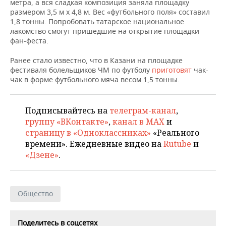
ВОДНЫЕ ВИДЫ СПОРТА
ОБРАЗОВАНИЕ
метра, а вся сладкая композиция заняла площадку
размером 3,5 м х 4,8 м. Вес «футбольного поля» составил
1,8 тонны. Попробовать татарское национальное
ХОККЕЙ С МЯЧОМ
ПРОИСШЕСТВИЯ
лакомство смогут пришедшие на открытие площадки
фан-феста.
Ранее стало известно, что в Казани на площадке
фестиваля болельщиков ЧМ по футболу
приготовят
чак-
чак в форме футбольного мяча весом 1,5 тонны.
Подписывайтесь на
телеграм-канал
,
группу «ВКонтакте»
,
канал в MAX
и
страницу в «Одноклассниках»
«Реального
времени». Ежедневные видео на
Rutube
и
«Дзене»
.
Общество
Поделитесь в соцсетях