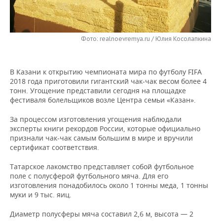
НЕФТЕХИМИЯ
РОЗНИЧНАЯ ТОРГОВЛЯ
НОВОСТИ ТЕХНОЛОГИЙ
МЕРОПРИЯТИЯ
НЕФТЬ
Фото: realnoevremya.ru / Юлия Косолапкина
ТРАНСПОРТ
IT
НОВОСТИ МЕРОПРИЯТИЙ
СПОРТ
ОПК
УСЛУГИ
МЕДИА
ВЫЕЗДНАЯ РЕДАКЦИЯ
НОВОСТИ СПОРТА
ОБЩЕСТВО
ЭНЕРГЕТИКА
В Казани к открытию чемпионата мира по футболу FIFA
2018 года приготовили гигантский чак-чак весом более 4
ТЕЛЕКОММУНИКАЦИИ
БИЗНЕС-БРАНЧИ
ФУТБОЛ
НОВОСТИ ОБЩЕСТВА
ФОТОГАЛЕРЕЯ
тонн. Угощение представили сегодня на площадке
фестиваля болельщиков возле Центра семьи «Казан».
ONLINE-КОНФЕРЕНЦИИ
ХОККЕЙ
ВЛАСТЬ
СЮЖЕТЫ
За процессом изготовления угощения наблюдали
эксперты книги рекордов России, которые официально
ОТКРЫТАЯ ЛЕКЦИЯ
БАСКЕТБОЛ
ИНФРАСТРУКТУРА
СПРАВОЧНИК
признали чак-чак самым большим в мире и вручили
сертификат соответствия.
ВОЛЕЙБОЛ
ИСТОРИЯ
СПИСОК ПЕРСОН
ПОЛНАЯ ВЕРСИЯ
Татарское лакомство представляет собой футбольное
поле с полусферой футбольного мяча. Для его
КИБЕРСПОРТ
КУЛЬТУРА
СПИСОК КОМПАНИЙ
изготовления понадобилось около 1 тонны меда, 1 тонны
муки и 9 тыс. яиц.
ФИГУРНОЕ КАТАНИЕ
МЕДИЦИНА
Диаметр полусферы мяча составил 2,6 м, высота — 2