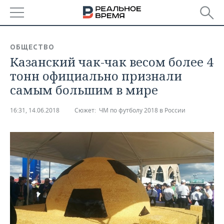
РЕГИОНЫ
ОБЩЕСТВО
Казанский чак-чак весом более 4
БАШКОРТОСТАН
НОВОСТИ
тонн официально признали
ТАТАРСТАН
АНАЛИТИКА
самым большим в мире
УДМУРТИЯ
НОВОСТИ АНАЛИТИКИ
ЭКОНОМИКА
16:31, 14.06.2018
Сюжет:
ЧМ по футболу 2018 в России
ДЕКЛАРАЦИИ О ДОХОДАХ
НОВОСТИ ЭКОНОМИКИ
ПРОМЫШЛЕННОСТЬ
КОРОЛИ ГОСЗАКАЗА ПФО
ФИНАНСЫ
НОВОСТИ
НЕДВИЖИМОСТЬ
ПРОМЫШЛЕННОСТИ
ВУЗЫ ТАТАРСТАНА
БАНКИ
НОВОСТИ НЕДВИЖИМОСТИ
АВТО
АГРОПРОМ
КОМУ ПРИНАДЛЕЖАТ
БЮДЖЕТ
НОВОСТИ АВТО
БИЗНЕС
ТОРГОВЫЕ ЦЕНТРЫ
МАШИНОСТРОЕНИЕ
ТАТАРСТАНА
ИНВЕСТИЦИИ
НОВОСТИ БИЗНЕСА
ТЕХНОЛОГИИ