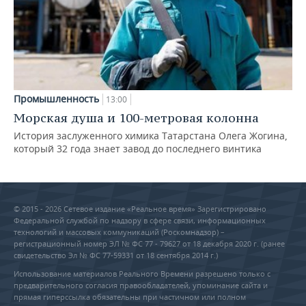
Промышленность
13:00
Морская душа и 100-метровая колонна
История заслуженного химика Татарстана Олега Жогина,
который 32 года знает завод до последнего винтика
© 2015 - 2026 Сетевое издание «Реальное время» Зарегистрировано
Федеральной службой по надзору в сфере связи, информационных
технологий и массовых коммуникаций (Роскомнадзор) –
регистрационный номер ЭЛ № ФС 77 - 79627 от 18 декабря 2020 г. (ранее
свидетельство Эл № ФС 77-59331 от 18 сентября 2014 г.)
Использование материалов Реального Времени разрешено только с
предварительного согласия правообладателей, упоминание сайта и
прямая гиперссылка обязательны при частичном или полном