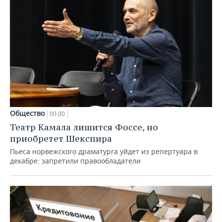
Общество
00:00
Театр Камала лишится Фоссе, но
приобретет Шекспира
Пьеса норвежского драматурга уйдет из репертуара в
декабре: запретили правообладатели