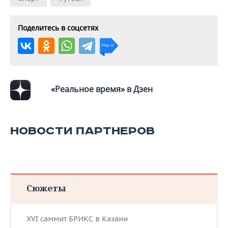
ВОДНЫЕ ВИДЫ СПОРТА
ОБРАЗОВАНИЕ
ХОККЕЙ С МЯЧОМ
ПРОИСШЕСТВИЯ
Поделитесь в соцсетях
«Реальное время» в Дзен
НОВОСТИ ПАРТНЕРОВ
Сюжеты
XVI саммит БРИКС в Казани