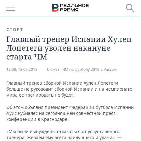
РЕГИОНЫ
СПОРТ
Главный тренер Испании Хулен
БАШКОРТОСТАН
НОВОСТИ
Лопетеги уволен накануне
ТАТАРСТАН
АНАЛИТИКА
старта ЧМ
УДМУРТИЯ
НОВОСТИ АНАЛИТИКИ
ЭКОНОМИКА
13:08, 13.06.2018
Сюжет:
ЧМ по футболу 2018 в России
ДЕКЛАРАЦИИ О ДОХОДАХ
НОВОСТИ ЭКОНОМИКИ
ПРОМЫШЛЕННОСТЬ
Главный тренер сборной Испании Хулен Лопетеги
больше не руководит сборной Испании и на чемпионате
КОРОЛИ ГОСЗАКАЗА ПФО
ФИНАНСЫ
НОВОСТИ
НЕДВИЖИМОСТЬ
мира ее тренировать не будет.
ПРОМЫШЛЕННОСТИ
Об этом объявил президент Федерации футбола Испании
ВУЗЫ ТАТАРСТАНА
БАНКИ
НОВОСТИ НЕДВИЖИМОСТИ
АВТО
Луис Рубиалес на сегодняшней совместной пресс-
АГРОПРОМ
конференции в Краснодаре.
КОМУ ПРИНАДЛЕЖАТ
БЮДЖЕТ
НОВОСТИ АВТО
БИЗНЕС
ТОРГОВЫЕ ЦЕНТРЫ
МАШИНОСТРОЕНИЕ
«Мы были вынуждены отказаться от услуг главного
ТАТАРСТАНА
тренера. Желаем ему всего наилучшего и удачи», —
ИНВЕСТИЦИИ
НОВОСТИ БИЗНЕСА
ТЕХНОЛОГИИ