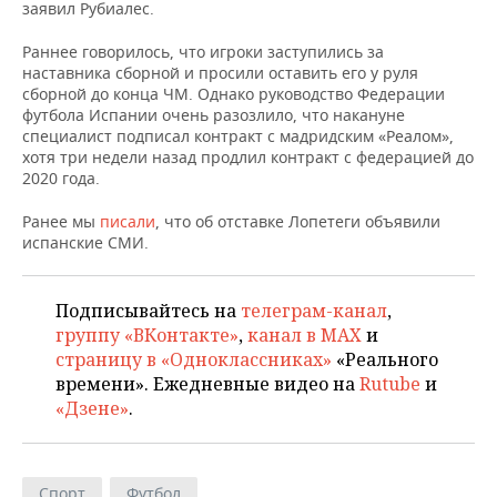
НЕФТЕХИМИЯ
заявил Рубиалес.
РОЗНИЧНАЯ ТОРГОВЛЯ
НОВОСТИ ТЕХНОЛОГИЙ
МЕРОПРИЯТИЯ
Раннее говорилось, что игроки заступились за
НЕФТЬ
наставника сборной и просили оставить его у руля
ТРАНСПОРТ
IT
НОВОСТИ МЕРОПРИЯТИЙ
СПОРТ
сборной до конца ЧМ. Однако руководство Федерации
ОПК
футбола Испании очень разозлило, что накануне
специалист подписал контракт с мадридским «Реалом»,
УСЛУГИ
МЕДИА
ВЫЕЗДНАЯ РЕДАКЦИЯ
НОВОСТИ СПОРТА
ОБЩЕСТВО
хотя три недели назад продлил контракт с федерацией до
ЭНЕРГЕТИКА
2020 года.
ТЕЛЕКОММУНИКАЦИИ
БИЗНЕС-БРАНЧИ
ФУТБОЛ
НОВОСТИ ОБЩЕСТВА
ФОТОГАЛЕРЕЯ
Ранее мы
писали
, что об отставке Лопетеги объявили
испанские СМИ.
ONLINE-КОНФЕРЕНЦИИ
ХОККЕЙ
ВЛАСТЬ
СЮЖЕТЫ
ОТКРЫТАЯ ЛЕКЦИЯ
БАСКЕТБОЛ
ИНФРАСТРУКТУРА
СПРАВОЧНИК
Подписывайтесь на
телеграм-канал
,
группу «ВКонтакте»
,
канал в MAX
и
ВОЛЕЙБОЛ
ИСТОРИЯ
СПИСОК ПЕРСОН
ПОЛНАЯ ВЕРСИЯ
страницу в «Одноклассниках»
«Реального
времени». Ежедневные видео на
Rutube
и
КИБЕРСПОРТ
КУЛЬТУРА
СПИСОК КОМПАНИЙ
«Дзене»
.
ФИГУРНОЕ КАТАНИЕ
МЕДИЦИНА
Спорт
Футбол