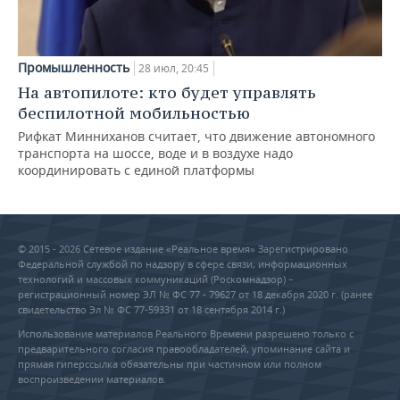
Промышленность
28 июл, 20:45
На автопилоте: кто будет управлять
беспилотной мобильностью
Рифкат Минниханов считает, что движение автономного
транспорта на шоссе, воде и в воздухе надо
координировать с единой платформы
© 2015 - 2026 Сетевое издание «Реальное время» Зарегистрировано
Федеральной службой по надзору в сфере связи, информационных
технологий и массовых коммуникаций (Роскомнадзор) –
регистрационный номер ЭЛ № ФС 77 - 79627 от 18 декабря 2020 г. (ранее
свидетельство Эл № ФС 77-59331 от 18 сентября 2014 г.)
Использование материалов Реального Времени разрешено только с
предварительного согласия правообладателей, упоминание сайта и
прямая гиперссылка обязательны при частичном или полном
воспроизведении материалов.