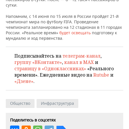
НЕФТЕХИМИЯ
сутки.
РОЗНИЧНАЯ ТОРГОВЛЯ
НОВОСТИ ТЕХНОЛОГИЙ
МЕРОПРИЯТИЯ
НЕФТЬ
Напомним, с 14 июня по 15 июля в России пройдет 21-й
чемпионат мира по футболу FIFA. Проведение
ТРАНСПОРТ
IT
НОВОСТИ МЕРОПРИЯТИЙ
СПОРТ
чемпионата запланировано на 12 стадионах в 11 городах
ОПК
России. «Реальное время»
будет освещать
подготовку к
УСЛУГИ
МЕДИА
ВЫЕЗДНАЯ РЕДАКЦИЯ
НОВОСТИ СПОРТА
ОБЩЕСТВО
мундиалю и ход первенства.
ЭНЕРГЕТИКА
ТЕЛЕКОММУНИКАЦИИ
БИЗНЕС-БРАНЧИ
ФУТБОЛ
НОВОСТИ ОБЩЕСТВА
ФОТОГАЛЕРЕЯ
Подписывайтесь на
телеграм-канал
,
группу «ВКонтакте»
,
канал в MAX
и
ONLINE-КОНФЕРЕНЦИИ
ХОККЕЙ
ВЛАСТЬ
СЮЖЕТЫ
страницу в «Одноклассниках»
«Реального
времени». Ежедневные видео на
Rutube
и
ОТКРЫТАЯ ЛЕКЦИЯ
БАСКЕТБОЛ
ИНФРАСТРУКТУРА
СПРАВОЧНИК
«Дзене»
.
ВОЛЕЙБОЛ
ИСТОРИЯ
СПИСОК ПЕРСОН
ПОЛНАЯ ВЕРСИЯ
КИБЕРСПОРТ
КУЛЬТУРА
СПИСОК КОМПАНИЙ
Общество
Инфраструктура
ФИГУРНОЕ КАТАНИЕ
МЕДИЦИНА
Поделитесь в соцсетях