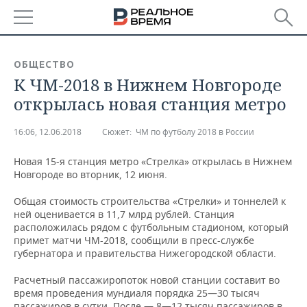
РЕГИОНЫ
ОБЩЕСТВО
К ЧМ-2018 в Нижнем Новгороде
БАШКОРТОСТАН
НОВОСТИ
открылась новая станция метро
ТАТАРСТАН
АНАЛИТИКА
16:06, 12.06.2018
Сюжет:
ЧМ по футболу 2018 в России
УДМУРТИЯ
НОВОСТИ АНАЛИТИКИ
ЭКОНОМИКА
Новая 15-я станция метро «Стрелка» открылась в Нижнем
Новгороде во вторник, 12 июня.
ДЕКЛАРАЦИИ О ДОХОДАХ
НОВОСТИ ЭКОНОМИКИ
ПРОМЫШЛЕННОСТЬ
Общая стоимость строительства «Стрелки» и тоннелей к
КОРОЛИ ГОСЗАКАЗА ПФО
ФИНАНСЫ
НОВОСТИ
НЕДВИЖИМОСТЬ
ней оценивается в 11,7 млрд рублей. Станция
ПРОМЫШЛЕННОСТИ
расположилась рядом с футбольным стадионом, который
ВУЗЫ ТАТАРСТАНА
БАНКИ
НОВОСТИ НЕДВИЖИМОСТИ
АВТО
примет матчи ЧМ-2018, сообщили в пресс-службе
АГРОПРОМ
губернатора и правительства Нижегородской области.
КОМУ ПРИНАДЛЕЖАТ
БЮДЖЕТ
НОВОСТИ АВТО
БИЗНЕС
ТОРГОВЫЕ ЦЕНТРЫ
МАШИНОСТРОЕНИЕ
Расчетный пассажиропоток новой станции составит во
ТАТАРСТАНА
время проведения мундиаля порядка 25—30 тысяч
ИНВЕСТИЦИИ
НОВОСТИ БИЗНЕСА
ТЕХНОЛОГИИ
пассажиров в сутки. После — 8—12 тысяч пассажиров в