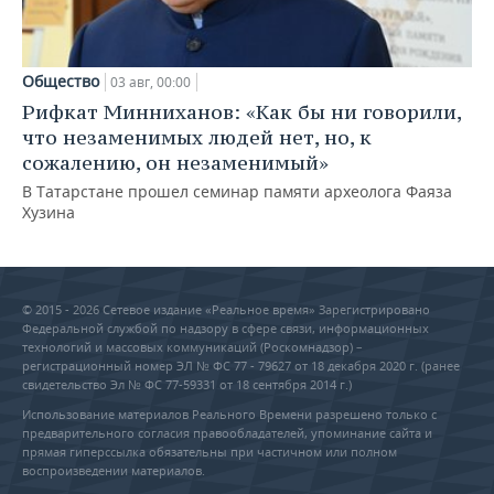
Общество
03 авг, 00:00
Рифкат Минниханов: «Как бы ни говорили,
что незаменимых людей нет, но, к
сожалению, он незаменимый»
В Татарстане прошел семинар памяти археолога Фаяза
Хузина
© 2015 - 2026 Сетевое издание «Реальное время» Зарегистрировано
Федеральной службой по надзору в сфере связи, информационных
технологий и массовых коммуникаций (Роскомнадзор) –
регистрационный номер ЭЛ № ФС 77 - 79627 от 18 декабря 2020 г. (ранее
свидетельство Эл № ФС 77-59331 от 18 сентября 2014 г.)
Использование материалов Реального Времени разрешено только с
предварительного согласия правообладателей, упоминание сайта и
прямая гиперссылка обязательны при частичном или полном
воспроизведении материалов.