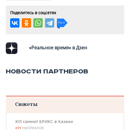
ВОДНЫЕ ВИДЫ СПОРТА
ОБРАЗОВАНИЕ
Поделитесь в соцсетях
ХОККЕЙ С МЯЧОМ
ПРОИСШЕСТВИЯ
«Реальное время» в Дзен
НОВОСТИ ПАРТНЕРОВ
Сюжеты
XVI саммит БРИКС в Казани
499
МАТЕРИАЛОВ