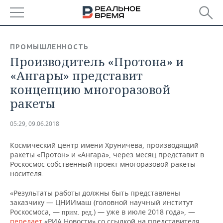
РЕГИОНЫ
ПРОМЫШЛЕННОСТЬ
Производитель «Протона» и
БАШКОРТОСТАН
НОВОСТИ
«Ангары» представит
ТАТАРСТАН
АНАЛИТИКА
концепцию многоразовой
ракеты
УДМУРТИЯ
НОВОСТИ АНАЛИТИКИ
ЭКОНОМИКА
05:29, 09.06.2018
ДЕКЛАРАЦИИ О ДОХОДАХ
НОВОСТИ ЭКОНОМИКИ
ПРОМЫШЛЕННОСТЬ
Космический центр имени Хруничева, производящий
КОРОЛИ ГОСЗАКАЗА ПФО
ФИНАНСЫ
НОВОСТИ
НЕДВИЖИМОСТЬ
ракеты «Протон» и «Ангара», через месяц представит в
ПРОМЫШЛЕННОСТИ
Роскосмос собственный проект многоразовой ракеты-
ВУЗЫ ТАТАРСТАНА
БАНКИ
НОВОСТИ НЕДВИЖИМОСТИ
АВТО
носителя.
АГРОПРОМ
«Результаты работы должны быть представлены
КОМУ ПРИНАДЛЕЖАТ
БЮДЖЕТ
НОВОСТИ АВТО
БИЗНЕС
заказчику — ЦНИИмаш (головной научный институт
ТОРГОВЫЕ ЦЕНТРЫ
МАШИНОСТРОЕНИЕ
ТАТАРСТАНА
Роскосмоса, —
) — уже в июле 2018 года», —
прим. ред.
ИНВЕСТИЦИИ
НОВОСТИ БИЗНЕСА
ТЕХНОЛОГИИ
передает
«РИА Новости» со ссылкой на представителя