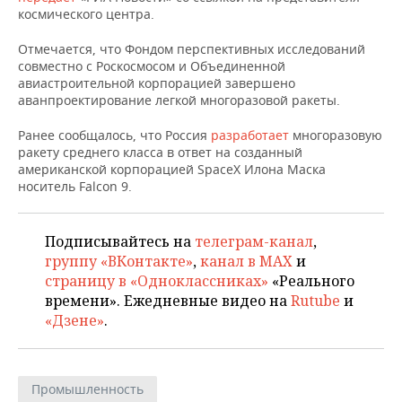
НЕФТЕХИМИЯ
космического центра.
РОЗНИЧНАЯ ТОРГОВЛЯ
НОВОСТИ ТЕХНОЛОГИЙ
МЕРОПРИЯТИЯ
НЕФТЬ
Отмечается, что Фондом перспективных исследований
совместно с Роскосмосом и Объединенной
ТРАНСПОРТ
IT
НОВОСТИ МЕРОПРИЯТИЙ
СПОРТ
авиастроительной корпорацией завершено
ОПК
аванпроектирование легкой многоразовой ракеты.
УСЛУГИ
МЕДИА
ВЫЕЗДНАЯ РЕДАКЦИЯ
НОВОСТИ СПОРТА
ОБЩЕСТВО
ЭНЕРГЕТИКА
Ранее сообщалось, что Россия
разработает
многоразовую
ракету среднего класса в ответ на созданный
ТЕЛЕКОММУНИКАЦИИ
БИЗНЕС-БРАНЧИ
ФУТБОЛ
НОВОСТИ ОБЩЕСТВА
ФОТОГАЛЕРЕЯ
американской корпорацией SpaceX Илона Маска
носитель Falcon 9.
ONLINE-КОНФЕРЕНЦИИ
ХОККЕЙ
ВЛАСТЬ
СЮЖЕТЫ
ОТКРЫТАЯ ЛЕКЦИЯ
БАСКЕТБОЛ
ИНФРАСТРУКТУРА
СПРАВОЧНИК
Подписывайтесь на
телеграм-канал
,
группу «ВКонтакте»
,
канал в MAX
и
страницу в «Одноклассниках»
«Реального
ВОЛЕЙБОЛ
ИСТОРИЯ
СПИСОК ПЕРСОН
ПОЛНАЯ ВЕРСИЯ
времени». Ежедневные видео на
Rutube
и
«Дзене»
.
КИБЕРСПОРТ
КУЛЬТУРА
СПИСОК КОМПАНИЙ
ФИГУРНОЕ КАТАНИЕ
МЕДИЦИНА
Промышленность