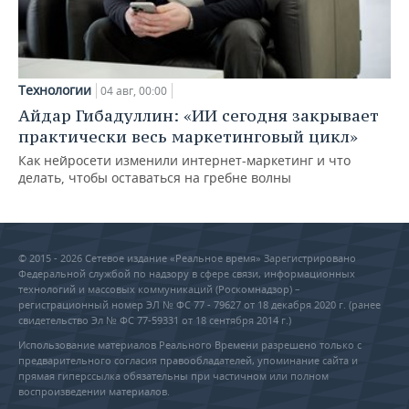
Технологии
04 авг, 00:00
Айдар Гибадуллин: «ИИ сегодня закрывает
практически весь маркетинговый цикл»
Как нейросети изменили интернет-маркетинг и что
делать, чтобы оставаться на гребне волны
© 2015 - 2026 Сетевое издание «Реальное время» Зарегистрировано
Федеральной службой по надзору в сфере связи, информационных
технологий и массовых коммуникаций (Роскомнадзор) –
регистрационный номер ЭЛ № ФС 77 - 79627 от 18 декабря 2020 г. (ранее
свидетельство Эл № ФС 77-59331 от 18 сентября 2014 г.)
Использование материалов Реального Времени разрешено только с
предварительного согласия правообладателей, упоминание сайта и
прямая гиперссылка обязательны при частичном или полном
воспроизведении материалов.