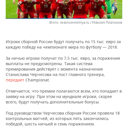
НЕФТЕХИМИЯ
РОЗНИЧНАЯ ТОРГОВЛЯ
НОВОСТИ ТЕХНОЛОГИЙ
МЕРОПРИЯТИЯ
НЕФТЬ
Фото: realnoevremya.ru / Максим Платонов
ТРАНСПОРТ
IT
НОВОСТИ МЕРОПРИЯТИЙ
СПОРТ
ОПК
УСЛУГИ
МЕДИА
ВЫЕЗДНАЯ РЕДАКЦИЯ
НОВОСТИ СПОРТА
ОБЩЕСТВО
ЭНЕРГЕТИКА
Игроки сборной России будут получать по 15 тыс. евро за
каждую победу на чемпионате мира по футболу — 2018.
ТЕЛЕКОММУНИКАЦИИ
БИЗНЕС-БРАНЧИ
ФУТБОЛ
НОВОСТИ ОБЩЕСТВА
ФОТОГАЛЕРЕЯ
За ничью игроки получат по 7,5 тыс. евро, за поражения
ONLINE-КОНФЕРЕНЦИИ
ХОККЕЙ
ВЛАСТЬ
СЮЖЕТЫ
выплаты не предусмотрены. Такая система
премирования действует с момента назначения
Станислава Черчесова на пост главного тренера,
ОТКРЫТАЯ ЛЕКЦИЯ
БАСКЕТБОЛ
ИНФРАСТРУКТУРА
СПРАВОЧНИК
передает
Championat.
ВОЛЕЙБОЛ
ИСТОРИЯ
СПИСОК ПЕРСОН
ПОЛНАЯ ВЕРСИЯ
Отмечается, что премии полагаются всем, кто попадает в
заявку на игру. При этом на мундиале игроки, скорее
всего, будут получать дополнительные бонусы.
КИБЕРСПОРТ
КУЛЬТУРА
СПИСОК КОМПАНИЙ
Под руководством Черчесова сборная России провела 18
ФИГУРНОЕ КАТАНИЕ
МЕДИЦИНА
контрольных матчей, из которых пять закончились
победой, шесть ничьей и семь поражением.