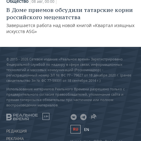
Общество
08 авг, 00:00
В Доме приемов обсудили татарские корни
российского меценатства
Завершается работа над новой книгой «Квартал изящных
искусств ASG»
© 2015 - 2026 Сетевое издание «Реальное время» Зарегистрировано
Федеральной службой по надзору в сфере связи, информационных
технологий и массовых коммуникаций (Роскомнадзор) –
регистрационный номер ЭЛ № ФС 77 - 79627 от 18 декабря 2020 г. (ранее
свидетельство Эл № ФС 77-59331 от 18 сентября 2014 г.)
Использование материалов Реального Времени разрешено только с
предварительного согласия правообладателей, упоминание сайта и
прямая гиперссылка обязательны при частичном или полном
воспроизведении материалов.
18+
RU
EN
РЕДАКЦИЯ
РЕКЛАМА