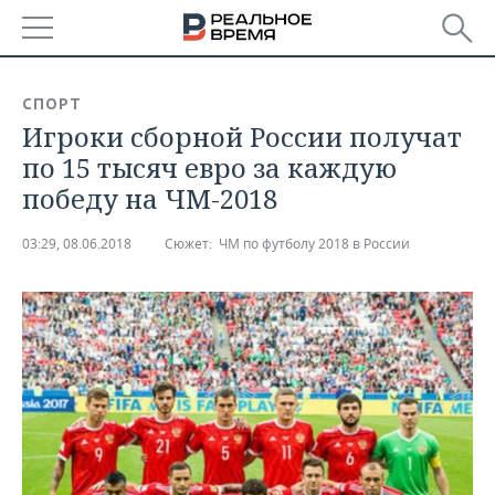
РЕГИОНЫ
СПОРТ
Игроки сборной России получат
БАШКОРТОСТАН
НОВОСТИ
по 15 тысяч евро за каждую
ТАТАРСТАН
АНАЛИТИКА
победу на ЧМ-2018
УДМУРТИЯ
НОВОСТИ АНАЛИТИКИ
ЭКОНОМИКА
03:29, 08.06.2018
Сюжет:
ЧМ по футболу 2018 в России
ДЕКЛАРАЦИИ О ДОХОДАХ
НОВОСТИ ЭКОНОМИКИ
ПРОМЫШЛЕННОСТЬ
КОРОЛИ ГОСЗАКАЗА ПФО
ФИНАНСЫ
НОВОСТИ
НЕДВИЖИМОСТЬ
ПРОМЫШЛЕННОСТИ
ВУЗЫ ТАТАРСТАНА
БАНКИ
НОВОСТИ НЕДВИЖИМОСТИ
АВТО
АГРОПРОМ
КОМУ ПРИНАДЛЕЖАТ
БЮДЖЕТ
НОВОСТИ АВТО
БИЗНЕС
ТОРГОВЫЕ ЦЕНТРЫ
МАШИНОСТРОЕНИЕ
ТАТАРСТАНА
ИНВЕСТИЦИИ
НОВОСТИ БИЗНЕСА
ТЕХНОЛОГИИ