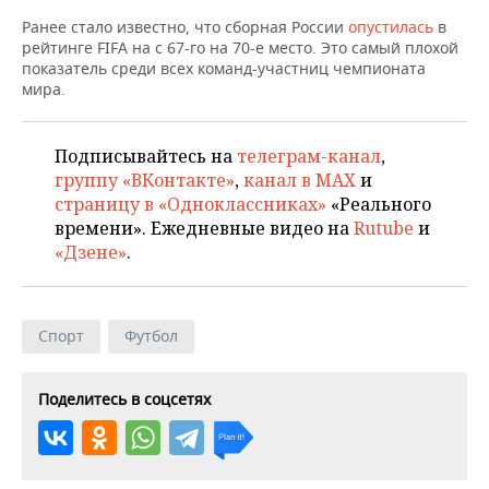
ВОДНЫЕ ВИДЫ СПОРТА
ОБРАЗОВАНИЕ
Ранее стало известно, что сборная России
опустилась
в
рейтинге FIFA на с 67-го на 70-е место. Это самый плохой
ХОККЕЙ С МЯЧОМ
ПРОИСШЕСТВИЯ
показатель среди всех команд-участниц чемпионата
мира.
Подписывайтесь на
телеграм-канал
,
группу «ВКонтакте»
,
канал в MAX
и
страницу в «Одноклассниках»
«Реального
времени». Ежедневные видео на
Rutube
и
«Дзене»
.
Спорт
Футбол
Поделитесь в соцсетях