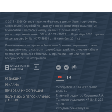
© 2015 - 2026 Сетевое издание «Реальное время» Зарегистрировано
Федеральной службой по надзору в сфере связи, информационных
технологий и массовых коммуникаций (Роскомнадзор) –
регистрационный номер ЭЛ № ФС 77 - 79627 от 18 декабря 2020 г. (ранее
свидетельство Эл № ФС 77-59331 от 18 сентября 2014 г.)
Использование материалов Реального Времени разрешено только с
предварительного согласия правообладателей, упоминание сайта и
прямая гиперссылка обязательны при частичном или полном
воспроизведении материалов.
18+
RU
EN
РЕДАКЦИЯ
РЕКЛАМА
Учредитель ООО «Реальное
ПРАВОВАЯ ИНФОРМАЦИЯ
время»
Главный редактор Саушина А.А.
ПОЛИТИКА О ПЕРСОНАЛЬНЫХ
Телефон редакции: +7 (843) 222-
ДАННЫХ
90-80
info@realnoevremya.ru