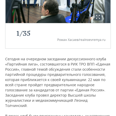
НЕФТЕХИМИЯ
РОЗНИЧНАЯ ТОРГОВЛЯ
НОВОСТИ ТЕХНОЛОГИЙ
МЕРОПРИЯТИЯ
НЕФТЬ
ТРАНСПОРТ
IT
НОВОСТИ МЕРОПРИЯТИЙ
СПОРТ
ОПК
1
/
35
УСЛУГИ
МЕДИА
ВЫЕЗДНАЯ РЕДАКЦИЯ
НОВОСТИ СПОРТА
ОБЩЕСТВО
ЭНЕРГЕТИКА
Роман Хасаев/realnoevremya.ru
ТЕЛЕКОММУНИКАЦИИ
БИЗНЕС-БРАНЧИ
ФУТБОЛ
НОВОСТИ ОБЩЕСТВА
ФОТОГАЛЕРЕЯ
ONLINE-КОНФЕРЕНЦИИ
ХОККЕЙ
ВЛАСТЬ
СЮЖЕТЫ
Сегодня на очередном заседании дискуссионного клуба
«Партийная лига», состоявшегося в РИК ТРО ВПП «Единая
ОТКРЫТАЯ ЛЕКЦИЯ
БАСКЕТБОЛ
ИНФРАСТРУКТУРА
СПРАВОЧНИК
Россия», главной темой обсуждения стали особенности
партийной процедуры предварительного голосования,
которая приближается к своей кульминации: 22 мая по
ВОЛЕЙБОЛ
ИСТОРИЯ
СПИСОК ПЕРСОН
ПОЛНАЯ ВЕРСИЯ
всей стране пройдет предварительное народное
голосование за кандидатов от партии «Единая Россия».
КИБЕРСПОРТ
КУЛЬТУРА
СПИСОК КОМПАНИЙ
Заседание клуба провел директор Высшей школы
журналистики и медиакоммуникаций Леонид
ФИГУРНОЕ КАТАНИЕ
МЕДИЦИНА
Толчинский.
В пресс-клуб были приглашены кандидаты, участвующие