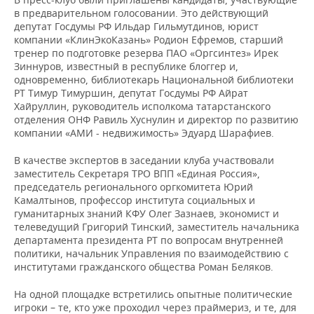
ВОДНЫЕ ВИДЫ СПОРТА
ОБРАЗОВАНИЕ
в предварительном голосовании. Это действующий
депутат Госдумы РФ Ильдар Гильмутдинов, юрист
ХОККЕЙ С МЯЧОМ
ПРОИСШЕСТВИЯ
компании «КлинЭкоКазань» Родион Ефремов, старший
тренер по подготовке резерва ПАО «Оргсинтез» Ирек
Зиннуров, известный в республике блоггер и,
одновременно, библиотекарь Национальной библиотеки
РТ Тимур Тимуршин, депутат Госдумы РФ Айрат
Хайруллин, руководитель исполкома татарстанского
отделения ОНФ Равиль Хуснулин и директор по развитию
компании «АМИ - недвижимость» Эдуард Шарафиев.
В качестве экспертов в заседании клуба участвовали
заместитель Секретаря ТРО ВПП «Единая Россия»,
председатель регионального оргкомитета Юрий
Камалтынов, профессор института социальных и
гуманитарных знаний КФУ Олег Зазнаев, экономист и
телеведущий Григорий Тинский, заместитель начальника
департамента президента РТ по вопросам внутренней
политики, начальник Управления по взаимодействию с
институтами гражданского общества Роман Беляков.
На одной площадке встретились опытные политические
игроки – те, кто уже проходил через праймериз, и те, для