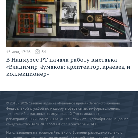
34
15 июл, 17:26
В Нацмузее РТ начала работу выставка
«Владимир Чумаков: архитектор, краевед и
коллекционер»
© 2015 - 2026 Сетевое издание «Реальное время» Зарегистрировано
Федеральной службой по надзору в сфере связи, информационных
технологий и массовых коммуникаций (Роскомнадзор) –
регистрационный номер ЭЛ № ФС 77 - 79627 от 18 декабря 2020 г. (ранее
свидетельство Эл № ФС 77-59331 от 18 сентября 2014 г.)
Использование материалов Реального Времени разрешено только с
предварительного согласия правообладателей, упоминание сайта и