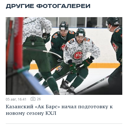
ВОДНЫЕ ВИДЫ СПОРТА
ОБРАЗОВАНИЕ
ДРУГИЕ ФОТОГАЛЕРЕИ
ХОККЕЙ С МЯЧОМ
ПРОИСШЕСТВИЯ
26
05 авг, 16:41
Казанский «Ак Барс» начал подготовку к
новому сезону КХЛ