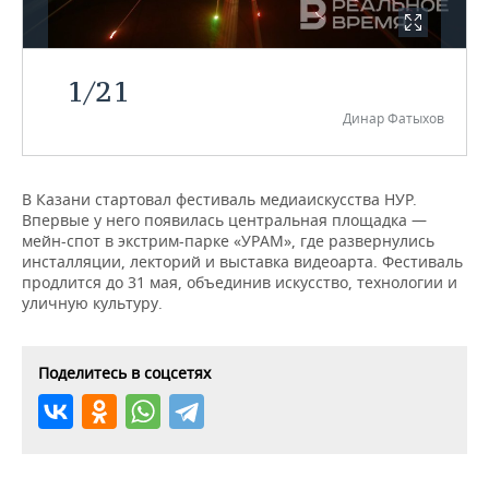
НЕФТЕХИМИЯ
РОЗНИЧНАЯ ТОРГОВЛЯ
НОВОСТИ ТЕХНОЛОГИЙ
МЕРОПРИЯТИЯ
НЕФТЬ
1
/
21
ТРАНСПОРТ
IT
НОВОСТИ МЕРОПРИЯТИЙ
СПОРТ
ОПК
Динар Фатыхов
УСЛУГИ
МЕДИА
ВЫЕЗДНАЯ РЕДАКЦИЯ
НОВОСТИ СПОРТА
ОБЩЕСТВО
ЭНЕРГЕТИКА
ТЕЛЕКОММУНИКАЦИИ
БИЗНЕС-БРАНЧИ
ФУТБОЛ
НОВОСТИ ОБЩЕСТВА
ФОТОГАЛЕРЕЯ
В Казани стартовал фестиваль медиаискусства НУР.
Впервые у него появилась центральная площадка —
мейн-спот в экстрим-парке «УРАМ», где развернулись
ONLINE-КОНФЕРЕНЦИИ
ХОККЕЙ
ВЛАСТЬ
СЮЖЕТЫ
инсталляции, лекторий и выставка видеоарта. Фестиваль
продлится до 31 мая, объединив искусство, технологии и
ОТКРЫТАЯ ЛЕКЦИЯ
БАСКЕТБОЛ
ИНФРАСТРУКТУРА
СПРАВОЧНИК
уличную культуру.
ВОЛЕЙБОЛ
ИСТОРИЯ
СПИСОК ПЕРСОН
ПОЛНАЯ ВЕРСИЯ
Поделитесь в соцсетях
КИБЕРСПОРТ
КУЛЬТУРА
СПИСОК КОМПАНИЙ
ФИГУРНОЕ КАТАНИЕ
МЕДИЦИНА