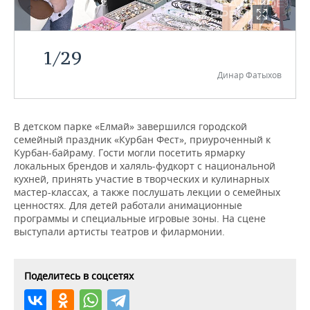
НЕФТЕХИМИЯ
РОЗНИЧНАЯ ТОРГОВЛЯ
НОВОСТИ ТЕХНОЛОГИЙ
МЕРОПРИЯТИЯ
НЕФТЬ
1
/
29
ТРАНСПОРТ
IT
НОВОСТИ МЕРОПРИЯТИЙ
СПОРТ
ОПК
Динар Фатыхов
УСЛУГИ
МЕДИА
ВЫЕЗДНАЯ РЕДАКЦИЯ
НОВОСТИ СПОРТА
ОБЩЕСТВО
ЭНЕРГЕТИКА
ТЕЛЕКОММУНИКАЦИИ
БИЗНЕС-БРАНЧИ
ФУТБОЛ
НОВОСТИ ОБЩЕСТВА
ФОТОГАЛЕРЕЯ
В детском парке «Елмай» завершился городской
семейный праздник «Курбан Фест», приуроченный к
Курбан-байраму. Гости могли посетить ярмарку
ONLINE-КОНФЕРЕНЦИИ
ХОККЕЙ
ВЛАСТЬ
СЮЖЕТЫ
локальных брендов и халяль-фудкорт с национальной
кухней, принять участие в творческих и кулинарных
ОТКРЫТАЯ ЛЕКЦИЯ
БАСКЕТБОЛ
ИНФРАСТРУКТУРА
СПРАВОЧНИК
мастер-классах, а также послушать лекции о семейных
ценностях. Для детей работали анимационные
ВОЛЕЙБОЛ
ИСТОРИЯ
СПИСОК ПЕРСОН
ПОЛНАЯ ВЕРСИЯ
программы и специальные игровые зоны. На сцене
выступали артисты театров и филармонии.
КИБЕРСПОРТ
КУЛЬТУРА
СПИСОК КОМПАНИЙ
Поделитесь в соцсетях
ФИГУРНОЕ КАТАНИЕ
МЕДИЦИНА