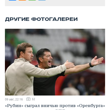
ВОДНЫЕ ВИДЫ СПОРТА
ОБРАЗОВАНИЕ
ХОККЕЙ С МЯЧОМ
ПРОИСШЕСТВИЯ
ДРУГИЕ ФОТОГАЛЕРЕИ
32
09 авг, 22:16
«Рубин» сыграл вничью против «Оренбурга»