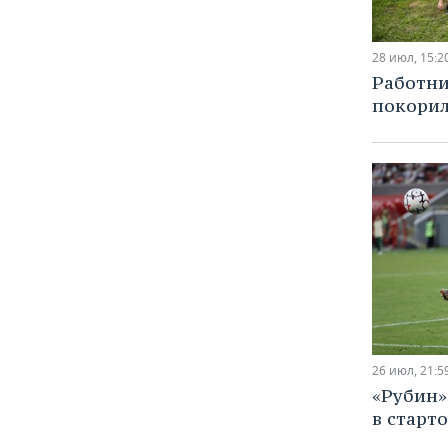
28 июл, 15:2
Работн
покорил
26 июл, 21:5
«Рубин»
в старт