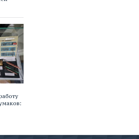
работу
умаков: