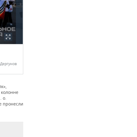
 Дергунов
к»,
 колонне
 о.
е пронесли