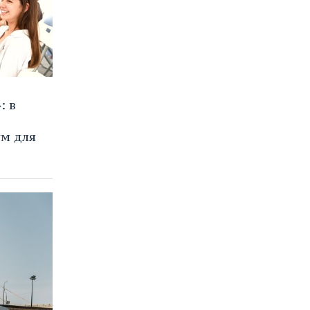
: в
м для