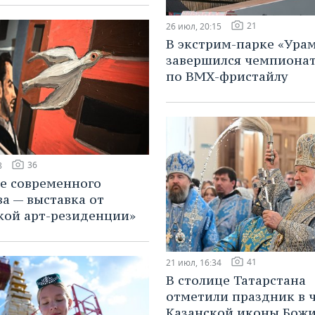
21
26 июл, 20:15
В экстрим-парке «Ура
завершился чемпионат
по BMX-фристайлу
36
8
ее современного
ва — выставка от
кой арт-резиденции»
41
21 июл, 16:34
В столице Татарстана
отметили праздник в 
Казанской иконы Бож