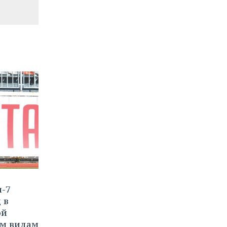
и-7
 в
ой
им видам