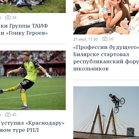
33
0
ики Группы ТАИФ
и «Гонку Героев»
20
27 июл, 17:30
«Профессии будущего»
Билярске стартовал
республиканский фору
школьников
40
9
 уступил «Краснодару»
овом туре РПЛ