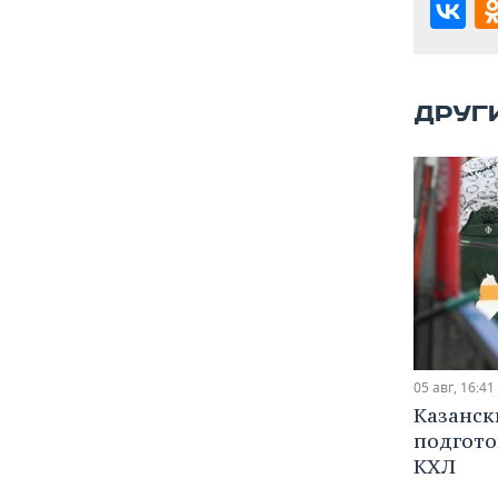
ВОДНЫЕ ВИДЫ СПОРТА
ОБРАЗОВАНИЕ
ХОККЕЙ С МЯЧОМ
ПРОИСШЕСТВИЯ
ДРУГ
05 авг, 16:41
Казанск
подгото
КХЛ