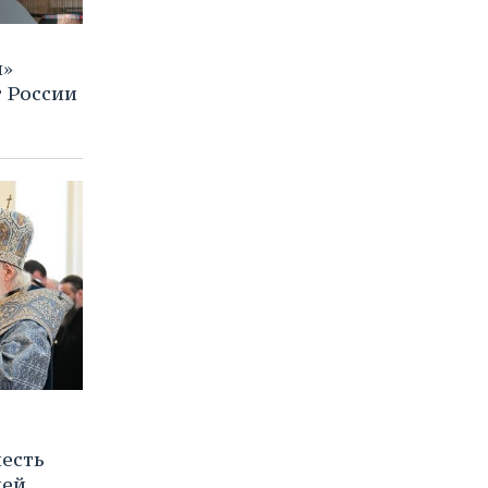
м»
 России
честь
ией