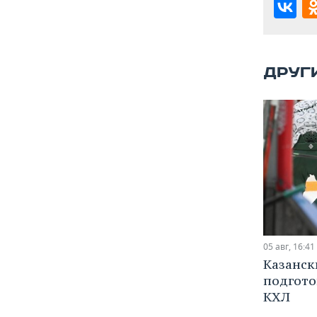
ВОДНЫЕ ВИДЫ СПОРТА
ОБРАЗОВАНИЕ
ХОККЕЙ С МЯЧОМ
ПРОИСШЕСТВИЯ
ДРУГ
05 авг, 16:41
Казанск
подгото
КХЛ