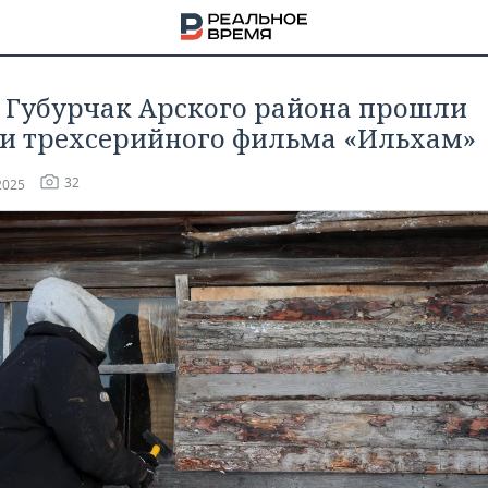
е Губурчак Арского района прошли
и трехсерийного фильма «Ильхам»
32
2025
НА