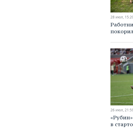
28 июл, 15:2
Работн
покорил
26 июл, 21:5
«Рубин»
в старт