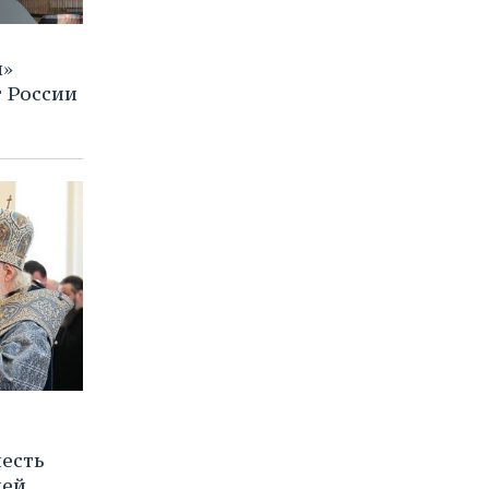
м»
 России
честь
ией