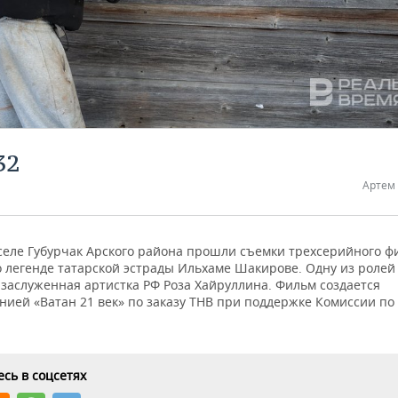
32
Артем
 селе Губурчак Арского района прошли съемки трехсерийного ф
о легенде татарской эстрады Ильхаме Шакирове. Одну из ролей
 заслуженная артистка РФ Роза Хайруллина. Фильм создается
нией «Ватан 21 век» по заказу ТНВ при поддержке Комиссии п
сь в соцсетях