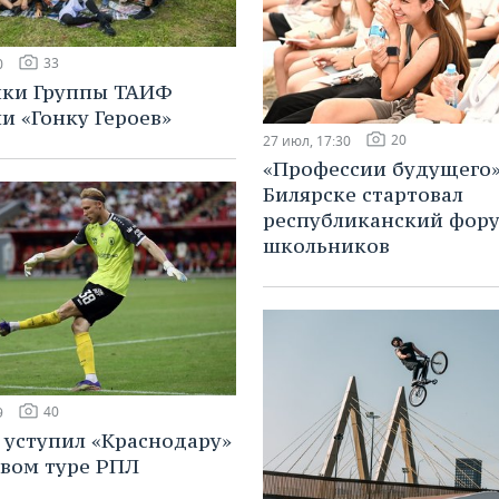
33
0
ики Группы ТАИФ
и «Гонку Героев»
20
27 июл, 17:30
«Профессии будущего»
Билярске стартовал
республиканский фору
школьников
40
9
 уступил «Краснодару»
овом туре РПЛ