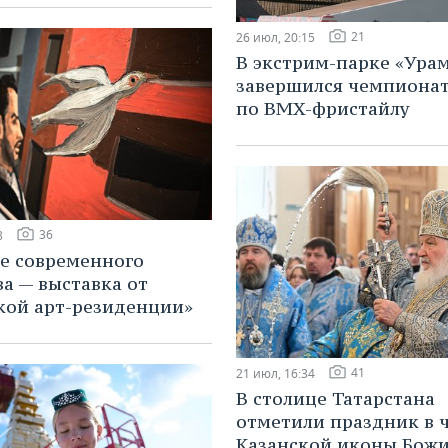
21
26 июл, 20:15
В экстрим-парке «Ура
завершился чемпионат
по BMX-фристайлу
36
8
ее современного
ва — выставка от
кой арт-резиденции»
41
21 июл, 16:34
В столице Татарстана
отметили праздник в 
Казанской иконы Бож