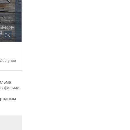
 Дергунов
ильма
 в фильме
о родным