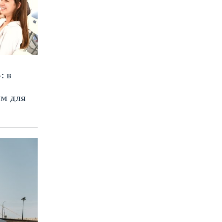
: в
м для