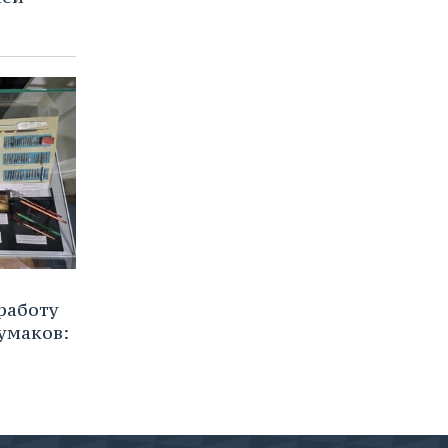
работу
умаков: