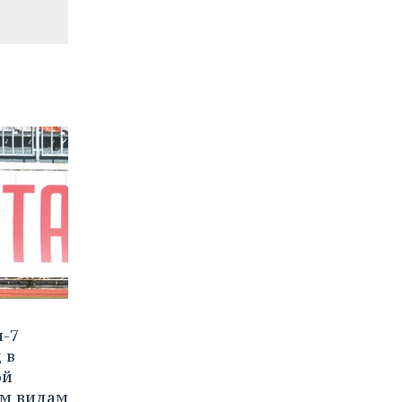
и-7
 в
ой
им видам