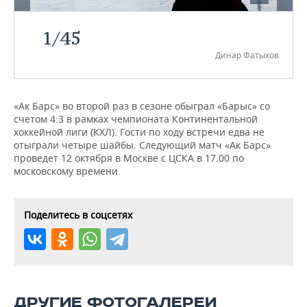
НЕФТЕХИМИЯ
РОЗНИЧНАЯ ТОРГОВЛЯ
НОВОСТИ ТЕХНОЛОГИЙ
МЕРОПРИЯТИЯ
1
/
45
НЕФТЬ
Динар Фатыхов
ТРАНСПОРТ
IT
НОВОСТИ МЕРОПРИЯТИЙ
СПОРТ
ОПК
УСЛУГИ
МЕДИА
ВЫЕЗДНАЯ РЕДАКЦИЯ
НОВОСТИ СПОРТА
ОБЩЕСТВО
ЭНЕРГЕТИКА
«Ак Барс» во второй раз в сезоне обыграл «Барыс» со
счетом 4:3 в рамках чемпионата Континентальной
ТЕЛЕКОММУНИКАЦИИ
БИЗНЕС-БРАНЧИ
ФУТБОЛ
НОВОСТИ ОБЩЕСТВА
ФОТОГАЛЕРЕЯ
хоккейной лиги (КХЛ). Гости по ходу встречи едва не
отыграли четыре шайбы. Следующий матч «Ак Барс»
ONLINE-КОНФЕРЕНЦИИ
ХОККЕЙ
ВЛАСТЬ
СЮЖЕТЫ
проведет 12 октября в Москве с ЦСКА в 17.00 по
московскому времени.
ОТКРЫТАЯ ЛЕКЦИЯ
БАСКЕТБОЛ
ИНФРАСТРУКТУРА
СПРАВОЧНИК
ВОЛЕЙБОЛ
ИСТОРИЯ
СПИСОК ПЕРСОН
ПОЛНАЯ ВЕРСИЯ
Поделитесь в соцсетях
КИБЕРСПОРТ
КУЛЬТУРА
СПИСОК КОМПАНИЙ
ФИГУРНОЕ КАТАНИЕ
МЕДИЦИНА
ДРУГИЕ ФОТОГАЛЕРЕИ