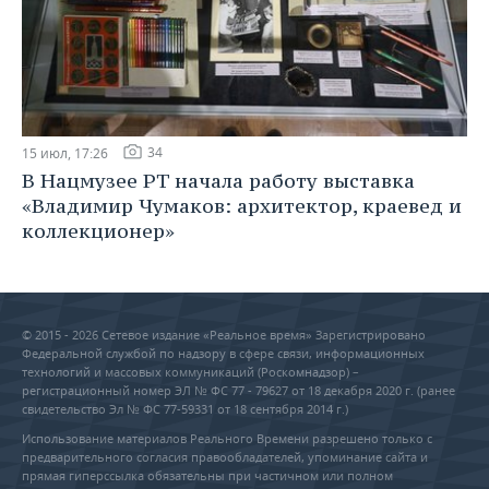
34
15 июл, 17:26
В Нацмузее РТ начала работу выставка
«Владимир Чумаков: архитектор, краевед и
коллекционер»
© 2015 - 2026 Сетевое издание «Реальное время» Зарегистрировано
Федеральной службой по надзору в сфере связи, информационных
технологий и массовых коммуникаций (Роскомнадзор) –
регистрационный номер ЭЛ № ФС 77 - 79627 от 18 декабря 2020 г. (ранее
свидетельство Эл № ФС 77-59331 от 18 сентября 2014 г.)
Использование материалов Реального Времени разрешено только с
предварительного согласия правообладателей, упоминание сайта и
прямая гиперссылка обязательны при частичном или полном