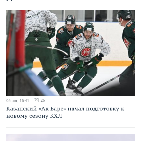
ВОДНЫЕ ВИДЫ СПОРТА
ОБРАЗОВАНИЕ
ХОККЕЙ С МЯЧОМ
ПРОИСШЕСТВИЯ
26
05 авг, 16:41
Казанский «Ак Барс» начал подготовку к
новому сезону КХЛ