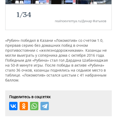
НЕФТЕХИМИЯ
РОЗНИЧНАЯ ТОРГОВЛЯ
НОВОСТИ ТЕХНОЛОГИЙ
МЕРОПРИЯТИЯ
1
/
34
НЕФТЬ
realnoevremya.ru/Динар Фатыхов
ТРАНСПОРТ
IT
НОВОСТИ МЕРОПРИЯТИЙ
СПОРТ
ОПК
УСЛУГИ
МЕДИА
ВЫЕЗДНАЯ РЕДАКЦИЯ
НОВОСТИ СПОРТА
ОБЩЕСТВО
ЭНЕРГЕТИКА
«Рубин» победил в Казани «Локомотив» со счетом 1:0,
прервав серию без домашних побед в очном
ТЕЛЕКОММУНИКАЦИИ
БИЗНЕС-БРАНЧИ
ФУТБОЛ
НОВОСТИ ОБЩЕСТВА
ФОТОГАЛЕРЕЯ
противостоянии с «железнодорожниками». Казанцы не
могли выиграть у соперника дома с октября 2016 года.
ONLINE-КОНФЕРЕНЦИИ
ХОККЕЙ
ВЛАСТЬ
СЮЖЕТЫ
Победным для «Рубина» стал гол Дардана Шабанхаджая
на 50-й минуте игры. После победы в активе «Рубина»
ОТКРЫТАЯ ЛЕКЦИЯ
БАСКЕТБОЛ
ИНФРАСТРУКТУРА
СПРАВОЧНИК
стало 36 очков, казанцы поднялись на седьмое место в
таблице. «Локомотив» остался шестым с 41 набранным
баллом.
ВОЛЕЙБОЛ
ИСТОРИЯ
СПИСОК ПЕРСОН
ПОЛНАЯ ВЕРСИЯ
КИБЕРСПОРТ
КУЛЬТУРА
СПИСОК КОМПАНИЙ
Поделитесь в соцсетях
ФИГУРНОЕ КАТАНИЕ
МЕДИЦИНА