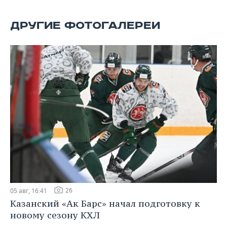
ВОДНЫЕ ВИДЫ СПОРТА
ОБРАЗОВАНИЕ
ДРУГИЕ ФОТОГАЛЕРЕИ
ХОККЕЙ С МЯЧОМ
ПРОИСШЕСТВИЯ
26
05 авг, 16:41
Казанский «Ак Барс» начал подготовку к
новому сезону КХЛ