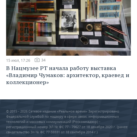
34
15 июл, 17:26
В Нацмузее РТ начала работу выставка
«Владимир Чумаков: архитектор, краевед и
коллекционер»
© 2015 - 2026 Сетевое издание «Реальное время» Зарегистрировано
Федеральной службой по надзору в сфере связи, информационных
технологий и массовых коммуникаций (Роскомнадзор) –
регистрационный номер ЭЛ № ФС 77 - 79627 от 18 декабря 2020 г. (ранее
свидетельство Эл № ФС 77-59331 от 18 сентября 2014 г.)