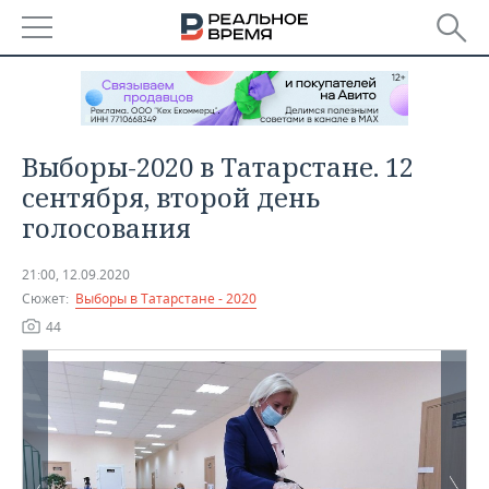
РЕГИОНЫ
БАШКОРТОСТАН
НОВОСТИ
Выборы-2020 в Татарстане. 12
ТАТАРСТАН
АНАЛИТИКА
сентября, второй день
голосования
УДМУРТИЯ
НОВОСТИ АНАЛИТИКИ
ЭКОНОМИКА
21:00, 12.09.2020
ДЕКЛАРАЦИИ О ДОХОДАХ
НОВОСТИ ЭКОНОМИКИ
ПРОМЫШЛЕННОСТЬ
Сюжет:
Выборы в Татарстане - 2020
КОРОЛИ ГОСЗАКАЗА ПФО
ФИНАНСЫ
НОВОСТИ
44
НЕДВИЖИМОСТЬ
ПРОМЫШЛЕННОСТИ
ВУЗЫ ТАТАРСТАНА
БАНКИ
НОВОСТИ НЕДВИЖИМОСТИ
АВТО
АГРОПРОМ
КОМУ ПРИНАДЛЕЖАТ
БЮДЖЕТ
НОВОСТИ АВТО
БИЗНЕС
ТОРГОВЫЕ ЦЕНТРЫ
МАШИНОСТРОЕНИЕ
ТАТАРСТАНА
ИНВЕСТИЦИИ
НОВОСТИ БИЗНЕСА
ТЕХНОЛОГИИ