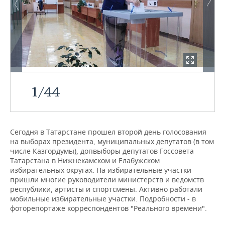
НЕФТЕХИМИЯ
РОЗНИЧНАЯ ТОРГОВЛЯ
НОВОСТИ ТЕХНОЛОГИЙ
МЕРОПРИЯТИЯ
НЕФТЬ
ТРАНСПОРТ
IT
НОВОСТИ МЕРОПРИЯТИЙ
СПОРТ
ОПК
УСЛУГИ
МЕДИА
ВЫЕЗДНАЯ РЕДАКЦИЯ
НОВОСТИ СПОРТА
ОБЩЕСТВО
ЭНЕРГЕТИКА
ТЕЛЕКОММУНИКАЦИИ
БИЗНЕС-БРАНЧИ
ФУТБОЛ
НОВОСТИ ОБЩЕСТВА
1
/
44
ФОТОГАЛЕРЕЯ
ONLINE-КОНФЕРЕНЦИИ
ХОККЕЙ
ВЛАСТЬ
СЮЖЕТЫ
Сегодня в Татарстане прошел второй день голосования
ОТКРЫТАЯ ЛЕКЦИЯ
БАСКЕТБОЛ
ИНФРАСТРУКТУРА
СПРАВОЧНИК
на выборах президента, муниципальных депутатов (в том
числе Казгордумы), допвыборы депутатов Госсовета
ВОЛЕЙБОЛ
ИСТОРИЯ
СПИСОК ПЕРСОН
ПОЛНАЯ ВЕРСИЯ
Татарстана в Нижнекамском и Елабужском
избирательных округах. На избирательные участки
пришли многие руководители министерств и ведомств
КИБЕРСПОРТ
КУЛЬТУРА
СПИСОК КОМПАНИЙ
республики, артисты и спортсмены. Активно работали
мобильные избирательные участки. Подробности - в
ФИГУРНОЕ КАТАНИЕ
МЕДИЦИНА
фоторепортаже корреспондентов "Реального времени".