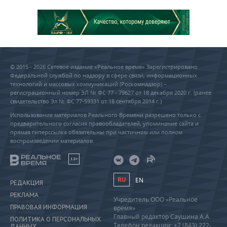
© 2015 - 2026 Сетевое издание «Реальное время» Зарегистрировано
Федеральной службой по надзору в сфере связи, информационных
технологий и массовых коммуникаций (Роскомнадзор) –
регистрационный номер ЭЛ № ФС 77 - 79627 от 18 декабря 2020 г. (ранее
свидетельство Эл № ФС 77-59331 от 18 сентября 2014 г.)
Использование материалов Реального Времени разрешено только с
предварительного согласия правообладателей, упоминание сайта и
прямая гиперссылка обязательны при частичном или полном
воспроизведении материалов.
18+
RU
EN
РЕДАКЦИЯ
РЕКЛАМА
Учредитель ООО «Реальное
ПРАВОВАЯ ИНФОРМАЦИЯ
время»
Главный редактор Саушина А.А.
ПОЛИТИКА О ПЕРСОНАЛЬНЫХ
Телефон редакции: +7 (843) 222-
ДАННЫХ