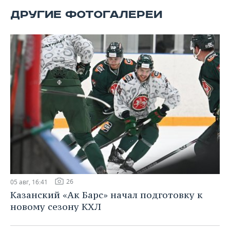
ВОДНЫЕ ВИДЫ СПОРТА
ОБРАЗОВАНИЕ
ДРУГИЕ ФОТОГАЛЕРЕИ
ХОККЕЙ С МЯЧОМ
ПРОИСШЕСТВИЯ
26
05 авг, 16:41
Казанский «Ак Барс» начал подготовку к
новому сезону КХЛ