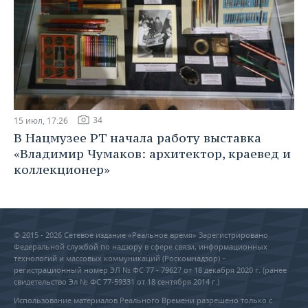
34
15 июл, 17:26
В Нацмузее РТ начала работу выставка
«Владимир Чумаков: архитектор, краевед и
коллекционер»
© 2015 - 2026 Сетевое издание «Реальное время» Зарегистрировано
Федеральной службой по надзору в сфере связи, информационных
технологий и массовых коммуникаций (Роскомнадзор) –
регистрационный номер ЭЛ № ФС 77 - 79627 от 18 декабря 2020 г. (ранее
свидетельство Эл № ФС 77-59331 от 18 сентября 2014 г.)
Использование материалов Реального Времени разрешено только с