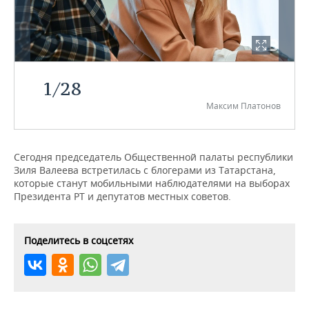
НЕФТЕХИМИЯ
РОЗНИЧНАЯ ТОРГОВЛЯ
НОВОСТИ ТЕХНОЛОГИЙ
МЕРОПРИЯТИЯ
НЕФТЬ
ТРАНСПОРТ
IT
НОВОСТИ МЕРОПРИЯТИЙ
СПОРТ
ОПК
1
/
28
УСЛУГИ
МЕДИА
ВЫЕЗДНАЯ РЕДАКЦИЯ
НОВОСТИ СПОРТА
ОБЩЕСТВО
ЭНЕРГЕТИКА
Максим Платонов
ТЕЛЕКОММУНИКАЦИИ
БИЗНЕС-БРАНЧИ
ФУТБОЛ
НОВОСТИ ОБЩЕСТВА
ФОТОГАЛЕРЕЯ
ONLINE-КОНФЕРЕНЦИИ
ХОККЕЙ
ВЛАСТЬ
СЮЖЕТЫ
Сегодня председатель Общественной палаты республики
Зиля Валеева встретилась с блогерами из Татарстана,
которые станут мобильными наблюдателями на выборах
ОТКРЫТАЯ ЛЕКЦИЯ
БАСКЕТБОЛ
ИНФРАСТРУКТУРА
СПРАВОЧНИК
Президента РТ и депутатов местных советов.
ВОЛЕЙБОЛ
ИСТОРИЯ
СПИСОК ПЕРСОН
ПОЛНАЯ ВЕРСИЯ
Поделитесь в соцсетях
КИБЕРСПОРТ
КУЛЬТУРА
СПИСОК КОМПАНИЙ
ФИГУРНОЕ КАТАНИЕ
МЕДИЦИНА