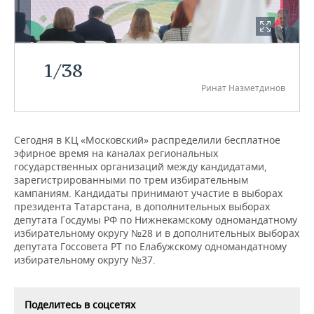
НЕФТЕХИМИЯ
РОЗНИЧНАЯ ТОРГОВЛЯ
НОВОСТИ ТЕХНОЛОГИЙ
МЕРОПРИЯТИЯ
НЕФТЬ
ТРАНСПОРТ
IT
НОВОСТИ МЕРОПРИЯТИЙ
СПОРТ
1
/
38
ОПК
Ринат Назметдинов
УСЛУГИ
МЕДИА
ВЫЕЗДНАЯ РЕДАКЦИЯ
НОВОСТИ СПОРТА
ОБЩЕСТВО
ЭНЕРГЕТИКА
ТЕЛЕКОММУНИКАЦИИ
БИЗНЕС-БРАНЧИ
ФУТБОЛ
НОВОСТИ ОБЩЕСТВА
ФОТОГАЛЕРЕЯ
Сегодня в КЦ «Московский» распределили бесплатное
эфирное время на каналах региональных
ONLINE-КОНФЕРЕНЦИИ
ХОККЕЙ
ВЛАСТЬ
СЮЖЕТЫ
государственных организаций между кандидатами,
зарегистрированными по трем избирательным
ОТКРЫТАЯ ЛЕКЦИЯ
БАСКЕТБОЛ
ИНФРАСТРУКТУРА
СПРАВОЧНИК
кампаниям. Кандидаты принимают участие в выборах
президента Татарстана, в дополнительных выборах
ВОЛЕЙБОЛ
ИСТОРИЯ
СПИСОК ПЕРСОН
ПОЛНАЯ ВЕРСИЯ
депутата Госдумы РФ по Нижнекамскому одномандатному
избирательному округу №28 и в дополнительных выборах
депутата Госсовета РТ по Елабужскому одномандатному
КИБЕРСПОРТ
КУЛЬТУРА
СПИСОК КОМПАНИЙ
избирательному округу №37.
ФИГУРНОЕ КАТАНИЕ
МЕДИЦИНА
Поделитесь в соцсетях