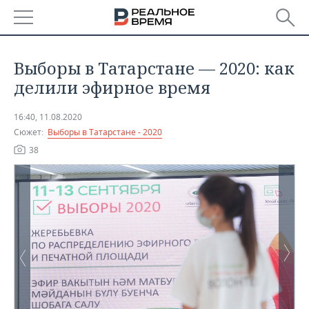
РЕГИОНЫ
Выборы в Татарстане — 2020: как
БАШКОРТОСТАН
НОВОСТИ
делили эфирное время
ТАТАРСТАН
АНАЛИТИКА
16:40, 11.08.2020
Сюжет:
Выборы в Татарстане - 2020
УДМУРТИЯ
НОВОСТИ АНАЛИТИКИ
ЭКОНОМИКА
38
ДЕКЛАРАЦИИ О ДОХОДАХ
НОВОСТИ ЭКОНОМИКИ
ПРОМЫШЛЕННОСТЬ
КОРОЛИ ГОСЗАКАЗА ПФО
ФИНАНСЫ
НОВОСТИ
НЕДВИЖИМОСТЬ
ПРОМЫШЛЕННОСТИ
ВУЗЫ ТАТАРСТАНА
БАНКИ
НОВОСТИ НЕДВИЖИМОСТИ
АВТО
АГРОПРОМ
КОМУ ПРИНАДЛЕЖАТ
БЮДЖЕТ
НОВОСТИ АВТО
БИЗНЕС
ТОРГОВЫЕ ЦЕНТРЫ
МАШИНОСТРОЕНИЕ
ТАТАРСТАНА
ИНВЕСТИЦИИ
НОВОСТИ БИЗНЕСА
ТЕХНОЛОГИИ