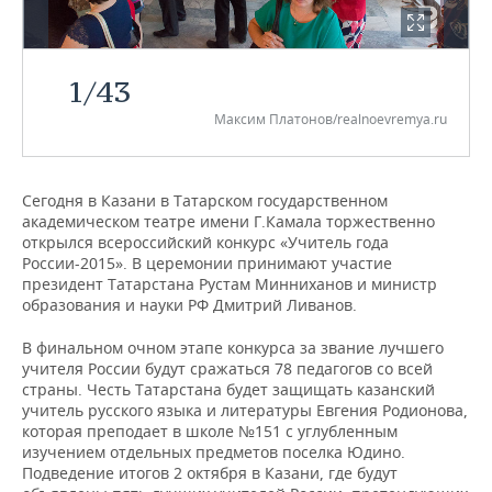
НЕФТЕХИМИЯ
РОЗНИЧНАЯ ТОРГОВЛЯ
НОВОСТИ ТЕХНОЛОГИЙ
МЕРОПРИЯТИЯ
НЕФТЬ
1
/
43
ТРАНСПОРТ
IT
НОВОСТИ МЕРОПРИЯТИЙ
СПОРТ
ОПК
Максим Платонов/realnoevremya.ru
УСЛУГИ
МЕДИА
ВЫЕЗДНАЯ РЕДАКЦИЯ
НОВОСТИ СПОРТА
ОБЩЕСТВО
ЭНЕРГЕТИКА
ТЕЛЕКОММУНИКАЦИИ
БИЗНЕС-БРАНЧИ
ФУТБОЛ
НОВОСТИ ОБЩЕСТВА
ФОТОГАЛЕРЕЯ
Сегодня в Казани в Татарском государственном
академическом театре имени Г.Камала торжественно
открылся всероссийский конкурс «Учитель года
ONLINE-КОНФЕРЕНЦИИ
ХОККЕЙ
ВЛАСТЬ
СЮЖЕТЫ
России-2015». В церемонии принимают участие
президент Татарстана Рустам Минниханов и министр
ОТКРЫТАЯ ЛЕКЦИЯ
БАСКЕТБОЛ
ИНФРАСТРУКТУРА
СПРАВОЧНИК
образования и науки РФ Дмитрий Ливанов.
ВОЛЕЙБОЛ
ИСТОРИЯ
СПИСОК ПЕРСОН
ПОЛНАЯ ВЕРСИЯ
В финальном очном этапе конкурса за звание лучшего
учителя России будут сражаться 78 педагогов со всей
страны. Честь Татарстана будет защищать казанский
КИБЕРСПОРТ
КУЛЬТУРА
СПИСОК КОМПАНИЙ
учитель русского языка и литературы Евгения Родионова,
которая преподает в школе №151 с углубленным
ФИГУРНОЕ КАТАНИЕ
МЕДИЦИНА
изучением отдельных предметов поселка Юдино.
Подведение итогов 2 октября в Казани, где будут