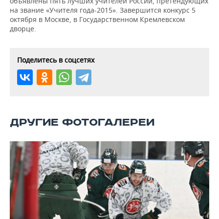
объявлены пять лучших учителей России, претендующих
ВОДНЫЕ ВИДЫ СПОРТА
ОБРАЗОВАНИЕ
на звание «Учителя года-2015». Завершится конкурс 5
октября в Москве, в Государственном Кремлевском
ХОККЕЙ С МЯЧОМ
ПРОИСШЕСТВИЯ
дворце.
Поделитесь в соцсетях
ДРУГИЕ ФОТОГАЛЕРЕИ