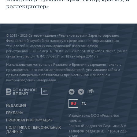
коллекционер»
© 2015 - 2026 Сетевое издание «Реальное время» Зарегистрировано
Федеральной службой по надзору в сфере связи, информационных
технологий и массовых коммуникаций (Роскомнадзор) –
регистрационный номер ЭЛ № ФС 77 - 79627 от 18 декабря 2020 г. (ранее
свидетельство Эл № ФС 77-59331 от 18 сентября 2014 г.)
Использование материалов Реального Времени разрешено только с
предварительного согласия правообладателей, упоминание сайта и
прямая гиперссылка обязательны при частичном или полном
воспроизведении материалов.
18+
RU
EN
РЕДАКЦИЯ
РЕКЛАМА
Учредитель ООО «Реальное
ПРАВОВАЯ ИНФОРМАЦИЯ
время»
Главный редактор Саушина А.А.
ПОЛИТИКА О ПЕРСОНАЛЬНЫХ
Телефон редакции: +7 (843) 222-
ДАННЫХ
90-80