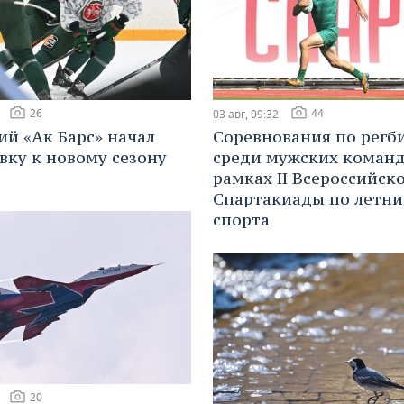
26
44
03 авг, 09:32
ий «Ак Барс» начал
Соревнования по регб
вку к новому сезону
среди мужских команд
рамках II Всероссийск
Спартакиады по летн
спорта
20