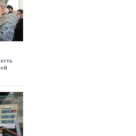
честь
ией