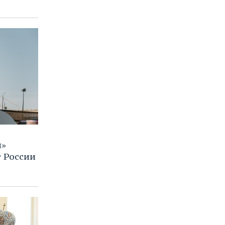
м»
 России