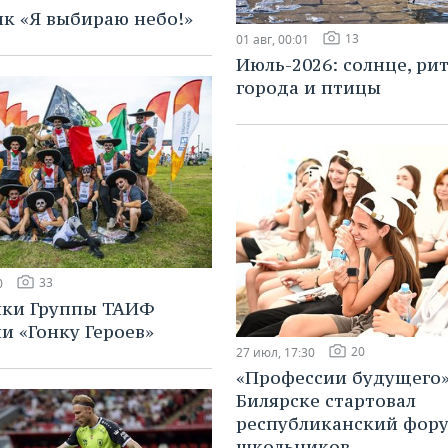
к «Я выбираю небо!»
13
01 авг, 00:01
Июль-2026: солнце, ри
города и птицы
33
0
ики Группы ТАИФ
и «Гонку Героев»
20
27 июл, 17:30
«Профессии будущего»
Билярске стартовал
республиканский фору
школьников