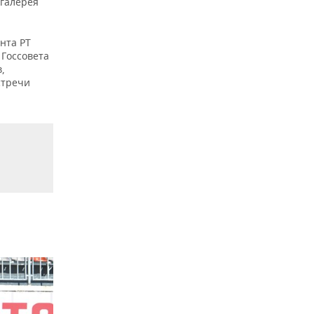
 галерея
нта РТ
 Госсовета
,
стречи