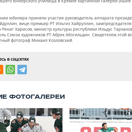
вшего юнкерского училища в Кремле картинной галереи (ныне
ании юбиляра приняли участие руководитель аппарата президе
айдуллин, вице-премьер РТ Ильгиз Хайруллин, зампредседателя
 Ренат Харисов, министр культуры республики Ильдус Тарханов
ель Союза художников РТ Абрек Абзгильдин. Свидетелем этой в
стный фотограф Михаил Козловский.
сь в соцсетях
ИЕ ФОТОГАЛЕРЕИ