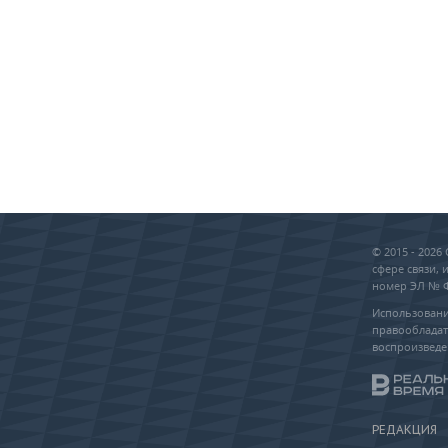
© 2015 - 202
сфере связи,
номер ЭЛ № ФС
Использовани
правообладат
воспроизведе
РЕДАКЦИЯ