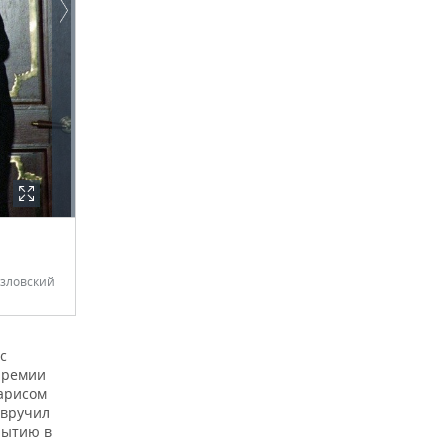
зловский
с
премии
Харисом
 вручил
рытию в