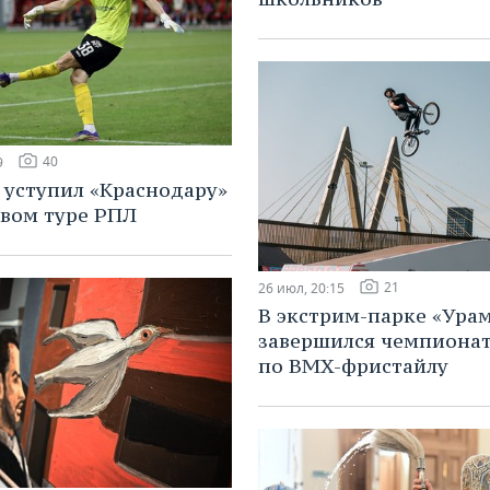
40
9
 уступил «Краснодару»
овом туре РПЛ
21
26 июл, 20:15
В экстрим-парке «Ура
завершился чемпионат
по BMX-фристайлу