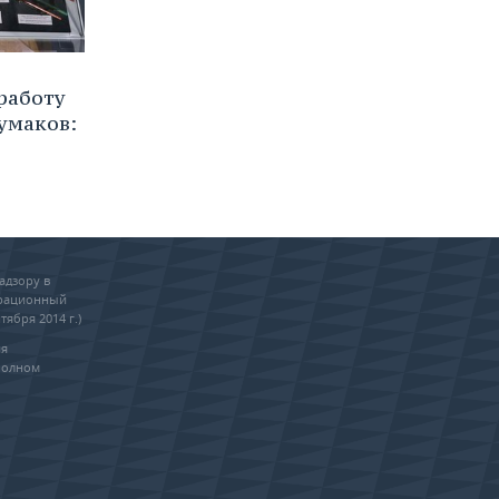
работу
умаков:
адзору в
трационный
тября 2014 г.)
ия
полном