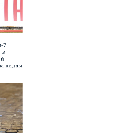
и-7
 в
ой
им видам