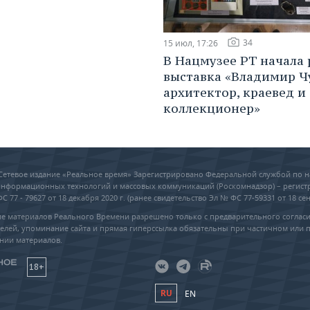
34
15 июл, 17:26
В Нацмузее РТ начала 
выставка «Владимир Ч
архитектор, краевед и
коллекционер»
6 Сетевое издание «Реальное время» Зарегистрировано Федеральной службой по н
 информационных технологий и массовых коммуникаций (Роскомнадзор) – регис
 77 - 79627 от 18 декабря 2020 г. (ранее свидетельство Эл № ФС 77-59331 от 18 сен
е материалов Реального Времени разрешено только с предварительного соглас
елей, упоминание сайта и прямая гиперссылка обязательны при частичном или 
нии материалов.
18+
RU
EN