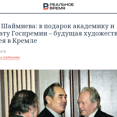
 Шаймиева: в подарок академику и
ату Госпремии – будущая художест
ея в Кремле
2018
ха Шаймиева
НА