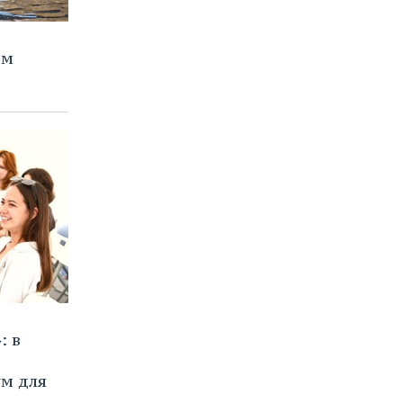
тм
: в
м для