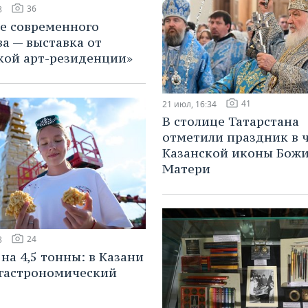
36
8
ее современного
ва — выставка от
кой арт-резиденции»
41
21 июл, 16:34
В столице Татарстана
отметили праздник в 
Казанской иконы Бож
Матери
24
8
на 4,5 тонны: в Казани
гастрономический