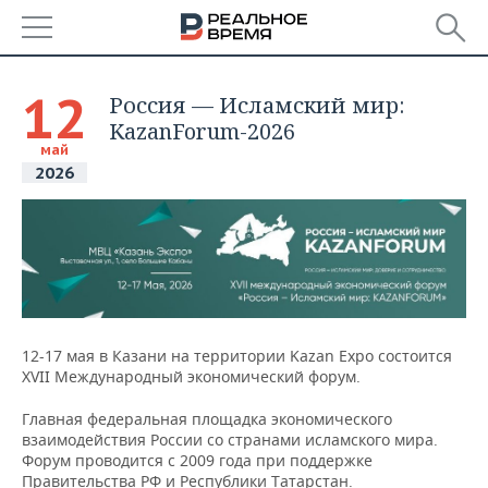
РЕГИОНЫ
12
Россия — Исламский мир:
БАШКОРТОСТАН
KazanForum-2026
НОВОСТИ
май
2026
ТАТАРСТАН
АНАЛИТИКА
УДМУРТИЯ
НОВОСТИ АНАЛИТИКИ
ЭКОНОМИКА
ДЕКЛАРАЦИИ О ДОХОДАХ
НОВОСТИ ЭКОНОМИКИ
ПРОМЫШЛЕННОСТЬ
КОРОЛИ ГОСЗАКАЗА ПФО
ФИНАНСЫ
НОВОСТИ
НЕДВИЖИМОСТЬ
ПРОМЫШЛЕННОСТИ
12-17 мая в Казани на территории Kazan Expo состоится
XVII Международный экономический форум.
ВУЗЫ ТАТАРСТАНА
БАНКИ
НОВОСТИ НЕДВИЖИМОСТИ
АВТО
АГРОПРОМ
Главная федеральная площадка экономического
КОМУ ПРИНАДЛЕЖАТ
БЮДЖЕТ
НОВОСТИ АВТО
БИЗНЕС
взаимодействия России со странами исламского мира.
ТОРГОВЫЕ ЦЕНТРЫ
МАШИНОСТРОЕНИЕ
Форум проводится с 2009 года при поддержке
ТАТАРСТАНА
ИНВЕСТИЦИИ
НОВОСТИ БИЗНЕСА
ТЕХНОЛОГИИ
Правительства РФ и Республики Татарстан.