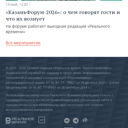
14 май, 12:05
«КазаньФорум-2026»: о чем говорят гости и
что их волнует
На форуме работает выездная редакция «Реального
времени»
Все мероприятия
© 2015 - 2026 Сетевое издание «Реальное время» Зарегистрировано
Федеральной службой по надзору в сфере связи, информационных
технологий и массовых коммуникаций (Роскомнадзор) –
регистрационный номер ЭЛ № ФС 77 - 79627 от 18 декабря 2020 г. (ранее
свидетельство Эл № ФС 77-59331 от 18 сентября 2014 г.)
Использование материалов Реального Времени разрешено только с
предварительного согласия правообладателей, упоминание сайта и
прямая гиперссылка обязательны при частичном или полном
воспроизведении материалов.
18+