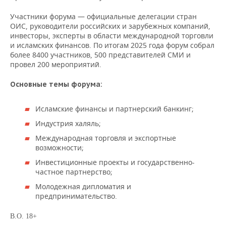
НЕФТЕХИМИЯ
Участники форума — официальные делегации стран
РОЗНИЧНАЯ ТОРГОВЛЯ
НОВОСТИ ТЕХНОЛОГИЙ
МЕРОПРИЯТИЯ
ОИС, руководители российских и зарубежных компаний,
НЕФТЬ
инвесторы, эксперты в области международной торговли
ТРАНСПОРТ
IT
НОВОСТИ МЕРОПРИЯТИЙ
СПОРТ
и исламских финансов. По итогам 2025 года форум собрал
ОПК
более 8400 участников, 500 представителей СМИ и
провел 200 мероприятий.
УСЛУГИ
МЕДИА
ВЫЕЗДНАЯ РЕДАКЦИЯ
НОВОСТИ СПОРТА
ОБЩЕСТВО
ЭНЕРГЕТИКА
Основные темы форума:
ТЕЛЕКОММУНИКАЦИИ
БИЗНЕС-БРАНЧИ
ФУТБОЛ
НОВОСТИ ОБЩЕСТВА
ФОТОГАЛЕРЕЯ
Исламские финансы и партнерский банкинг;
ONLINE-КОНФЕРЕНЦИИ
ХОККЕЙ
ВЛАСТЬ
СЮЖЕТЫ
Индустрия халяль;
ОТКРЫТАЯ ЛЕКЦИЯ
БАСКЕТБОЛ
ИНФРАСТРУКТУРА
СПРАВОЧНИК
Международная торговля и экспортные
возможности;
ВОЛЕЙБОЛ
ИСТОРИЯ
СПИСОК ПЕРСОН
ПОЛНАЯ ВЕРСИЯ
Инвестиционные проекты и государственно-
частное партнерство;
КИБЕРСПОРТ
КУЛЬТУРА
СПИСОК КОМПАНИЙ
Молодежная дипломатия и
предпринимательство.
ФИГУРНОЕ КАТАНИЕ
МЕДИЦИНА
В.О. 18+