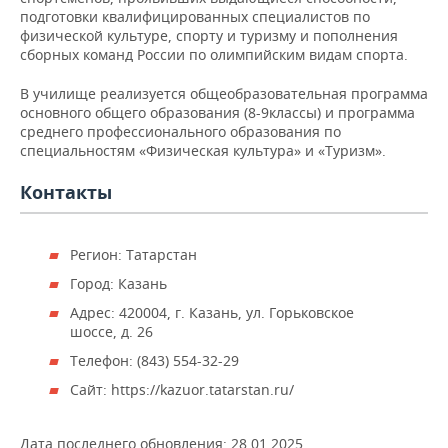
НЕФТЕХИМИЯ
подготовки квалифицированных специалистов по
физической культуре, спорту и туризму и пополнения
РОЗНИЧНАЯ ТОРГОВЛЯ
НОВОСТИ ТЕХНОЛОГИЙ
МЕРОПРИЯТИЯ
НЕФТЬ
сборных команд России по олимпийским видам спорта.
ТРАНСПОРТ
IT
НОВОСТИ МЕРОПРИЯТИЙ
СПОРТ
В училище реализуется общеобразовательная программа
ОПК
основного общего образования (8-9классы) и программа
УСЛУГИ
МЕДИА
ВЫЕЗДНАЯ РЕДАКЦИЯ
НОВОСТИ СПОРТА
ОБЩЕСТВО
среднего профессионального образования по
ЭНЕРГЕТИКА
специальностям «Физическая культура» и «Туризм».
ТЕЛЕКОММУНИКАЦИИ
БИЗНЕС-БРАНЧИ
ФУТБОЛ
НОВОСТИ ОБЩЕСТВА
ФОТОГАЛЕРЕЯ
Контакты
ONLINE-КОНФЕРЕНЦИИ
ХОККЕЙ
ВЛАСТЬ
СЮЖЕТЫ
Регион: Татарстан
ОТКРЫТАЯ ЛЕКЦИЯ
БАСКЕТБОЛ
ИНФРАСТРУКТУРА
СПРАВОЧНИК
Город: Казань
Адрес: 420004, г. Казань, ул. Горьковское
ВОЛЕЙБОЛ
ИСТОРИЯ
СПИСОК ПЕРСОН
ПОЛНАЯ ВЕРСИЯ
шоссе, д. 26
КИБЕРСПОРТ
КУЛЬТУРА
СПИСОК КОМПАНИЙ
Телефон: (843) 554-32-29
Сайт: https://kazuor.tatarstan.ru/
ФИГУРНОЕ КАТАНИЕ
МЕДИЦИНА
Дата последнего обновления:
28.01.2025