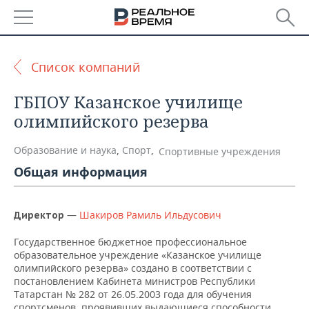
РЕГИОНЫ
Список компаний
БАШКОРТОСТАН
НОВОСТИ
ГБПОУ Казанское училище
ТАТАРСТАН
АНАЛИТИКА
олимпийского резерва
УДМУРТИЯ
НОВОСТИ АНАЛИТИКИ
ЭКОНОМИКА
Образование и наука
,
Спорт
,
Спортивные учреждения
Общая информация
ДЕКЛАРАЦИИ О ДОХОДАХ
НОВОСТИ ЭКОНОМИКИ
ПРОМЫШЛЕННОСТЬ
КОРОЛИ ГОСЗАКАЗА ПФО
ФИНАНСЫ
НОВОСТИ
НЕДВИЖИМОСТЬ
—
Шакиров Рамиль Ильдусович
Директор
ПРОМЫШЛЕННОСТИ
ВУЗЫ ТАТАРСТАНА
БАНКИ
НОВОСТИ НЕДВИЖИМОСТИ
АВТО
Государственное бюджетное профессиональное
АГРОПРОМ
образовательное учреждение «Казанское училище
олимпийского резерва» создано в соответствии с
КОМУ ПРИНАДЛЕЖАТ
БЮДЖЕТ
НОВОСТИ АВТО
БИЗНЕС
постановлением Кабинета министров Республики
ТОРГОВЫЕ ЦЕНТРЫ
МАШИНОСТРОЕНИЕ
ТАТАРСТАНА
Татарстан № 282 от 26.05.2003 года для обучения
ИНВЕСТИЦИИ
НОВОСТИ БИЗНЕСА
ТЕХНОЛОГИИ
спортсменов, проявивших выдающиеся способности,