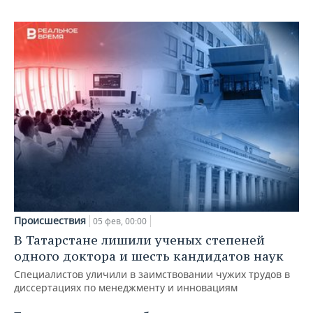
ВОДНЫЕ ВИДЫ СПОРТА
ОБРАЗОВАНИЕ
ХОККЕЙ С МЯЧОМ
ПРОИСШЕСТВИЯ
Происшествия
05 фев, 00:00
В Татарстане лишили ученых степеней
одного доктора и шесть кандидатов наук
Специалистов уличили в заимствовании чужих трудов в
диссертациях по менеджменту и инновациям