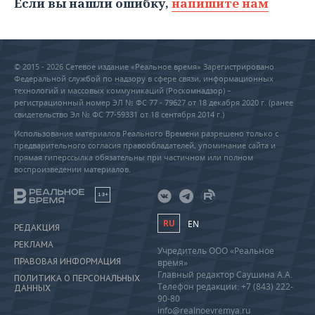
Если вы нашли ошибку,
напишите нам
© 2015 - 2026 Сетевое издание «Реальное время» Зарегистрировано
Федеральной службой по надзору в сфере связи, информационных
технологий и массовых коммуникаций (Роскомнадзор) –
регистрационный номер ЭЛ № ФС 77 - 79627 от 18 декабря 2020 г. (ранее
свидетельство Эл № ФС 77-59331 от 18 сентября 2014 г.)
Использование материалов Реального Времени разрешено только с
предварительного согласия правообладателей, упоминание сайта и
прямая гиперссылка обязательны при частичном или полном
воспроизведении материалов.
18+
RU
EN
РЕДАКЦИЯ
РЕКЛАМА
Учредитель ООО «Реальное
ПРАВОВАЯ ИНФОРМАЦИЯ
время»
Главный редактор Саушина А.А.
ПОЛИТИКА О ПЕРСОНАЛЬНЫХ
Телефон редакции: +7 (843) 222-
ДАННЫХ
90-80
info@realnoevremya.ru