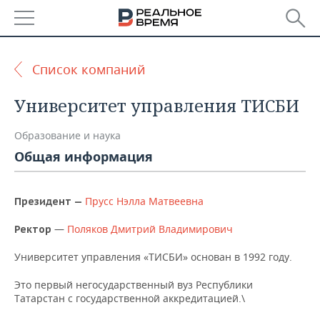
РЕГИОНЫ
Список компаний
БАШКОРТОСТАН
НОВОСТИ
Университет управления ТИСБИ
ТАТАРСТАН
АНАЛИТИКА
Образование и наука
УДМУРТИЯ
НОВОСТИ АНАЛИТИКИ
ЭКОНОМИКА
Общая информация
ДЕКЛАРАЦИИ О ДОХОДАХ
НОВОСТИ ЭКОНОМИКИ
ПРОМЫШЛЕННОСТЬ
Прусс Нэлла Матвеевна
Президент —
КОРОЛИ ГОСЗАКАЗА ПФО
ФИНАНСЫ
НОВОСТИ
НЕДВИЖИМОСТЬ
ПРОМЫШЛЕННОСТИ
—
Поляков Дмитрий Владимирович
Ректор
ВУЗЫ ТАТАРСТАНА
БАНКИ
НОВОСТИ НЕДВИЖИМОСТИ
АВТО
Университет управления «ТИСБИ» основан в 1992 году.
АГРОПРОМ
КОМУ ПРИНАДЛЕЖАТ
БЮДЖЕТ
НОВОСТИ АВТО
БИЗНЕС
Это первый негосударственный вуз Республики
ТОРГОВЫЕ ЦЕНТРЫ
МАШИНОСТРОЕНИЕ
Татарстан с государственной аккредитацией.\
ТАТАРСТАНА
ИНВЕСТИЦИИ
НОВОСТИ БИЗНЕСА
ТЕХНОЛОГИИ