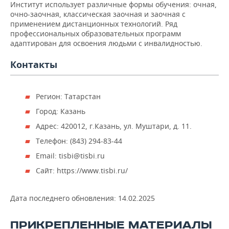
НЕФТЕХИМИЯ
Институт использует различные формы обучения: очная,
очно-заочная, классическая заочная и заочная с
РОЗНИЧНАЯ ТОРГОВЛЯ
НОВОСТИ ТЕХНОЛОГИЙ
МЕРОПРИЯТИЯ
применением дистанционных технологий. Ряд
НЕФТЬ
профессиональных образовательных программ
ТРАНСПОРТ
IT
НОВОСТИ МЕРОПРИЯТИЙ
СПОРТ
адаптирован для освоения людьми с инвалидностью.
ОПК
Контакты
УСЛУГИ
МЕДИА
ВЫЕЗДНАЯ РЕДАКЦИЯ
НОВОСТИ СПОРТА
ОБЩЕСТВО
ЭНЕРГЕТИКА
ТЕЛЕКОММУНИКАЦИИ
БИЗНЕС-БРАНЧИ
ФУТБОЛ
НОВОСТИ ОБЩЕСТВА
ФОТОГАЛЕРЕЯ
Регион: Татарстан
Город: Казань
ONLINE-КОНФЕРЕНЦИИ
ХОККЕЙ
ВЛАСТЬ
СЮЖЕТЫ
Адрес: 420012, г.Казань, ул. Муштари, д. 11.
ОТКРЫТАЯ ЛЕКЦИЯ
БАСКЕТБОЛ
ИНФРАСТРУКТУРА
СПРАВОЧНИК
Телефон: (843) 294-83-44
Email: tisbi@tisbi.ru
ВОЛЕЙБОЛ
ИСТОРИЯ
СПИСОК ПЕРСОН
ПОЛНАЯ ВЕРСИЯ
Сайт: https://www.tisbi.ru/
КИБЕРСПОРТ
КУЛЬТУРА
СПИСОК КОМПАНИЙ
Дата последнего обновления:
14.02.2025
ФИГУРНОЕ КАТАНИЕ
МЕДИЦИНА
ПРИКРЕПЛЕННЫЕ МАТЕРИАЛЫ