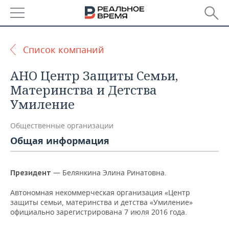
РЕГИОНЫ
Список компаний
БАШКОРТОСТАН
НОВОСТИ
АНО Центр Защиты Семьи,
ТАТАРСТАН
АНАЛИТИКА
Материнства и Детства
Умиление
УДМУРТИЯ
НОВОСТИ АНАЛИТИКИ
ЭКОНОМИКА
Общественные организации
ДЕКЛАРАЦИИ О ДОХОДАХ
НОВОСТИ ЭКОНОМИКИ
ПРОМЫШЛЕННОСТЬ
Общая информация
КОРОЛИ ГОСЗАКАЗА ПФО
ФИНАНСЫ
НОВОСТИ
НЕДВИЖИМОСТЬ
ПРОМЫШЛЕННОСТИ
— Белянкина Элина Ринатовна.
Президент
ВУЗЫ ТАТАРСТАНА
БАНКИ
НОВОСТИ НЕДВИЖИМОСТИ
АВТО
АГРОПРОМ
Автономная некоммерческая организация «Центр
КОМУ ПРИНАДЛЕЖАТ
БЮДЖЕТ
НОВОСТИ АВТО
БИЗНЕС
защиты семьи, материнства и детства «Умиление»
ТОРГОВЫЕ ЦЕНТРЫ
МАШИНОСТРОЕНИЕ
официально зарегистрирована 7 июля 2016 года.
ТАТАРСТАНА
ИНВЕСТИЦИИ
НОВОСТИ БИЗНЕСА
ТЕХНОЛОГИИ