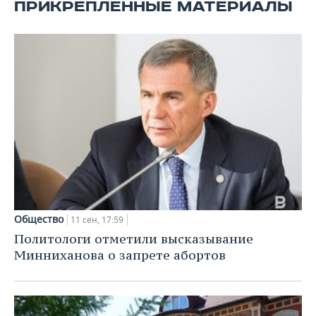
ВОДНЫЕ ВИДЫ СПОРТА
ОБРАЗОВАНИЕ
ПРИКРЕПЛЕННЫЕ МАТЕРИАЛЫ
ХОККЕЙ С МЯЧОМ
ПРОИСШЕСТВИЯ
Общество
11 сен, 17:59
Политологи отметили высказывание
Минниханова о запрете абортов