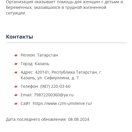
Организация оказывает помощь для женщин с детьми и
НЕФТЕХИМИЯ
беременных, оказавшихся в трудной жизненной
РОЗНИЧНАЯ ТОРГОВЛЯ
НОВОСТИ ТЕХНОЛОГИЙ
МЕРОПРИЯТИЯ
ситуации.
НЕФТЬ
ТРАНСПОРТ
IT
НОВОСТИ МЕРОПРИЯТИЙ
СПОРТ
ОПК
Контакты
УСЛУГИ
МЕДИА
ВЫЕЗДНАЯ РЕДАКЦИЯ
НОВОСТИ СПОРТА
ОБЩЕСТВО
ЭНЕРГЕТИКА
ТЕЛЕКОММУНИКАЦИИ
БИЗНЕС-БРАНЧИ
ФУТБОЛ
НОВОСТИ ОБЩЕСТВА
ФОТОГАЛЕРЕЯ
Регион: Татарстан
Город: Казань
ONLINE-КОНФЕРЕНЦИИ
ХОККЕЙ
ВЛАСТЬ
СЮЖЕТЫ
Адрес: 420141, Республика Татарстан, г.
Казань, ул. Сафиуллина, д. 7.
ОТКРЫТАЯ ЛЕКЦИЯ
БАСКЕТБОЛ
ИНФРАСТРУКТУРА
СПРАВОЧНИК
Телефон: (987) 220-03-60
ВОЛЕЙБОЛ
ИСТОРИЯ
СПИСОК ПЕРСОН
ПОЛНАЯ ВЕРСИЯ
Email: 79872200360@ya.ru
Сайт: https://www.czm-umilenie.ru/
КИБЕРСПОРТ
КУЛЬТУРА
СПИСОК КОМПАНИЙ
Дата последнего обновления:
ФИГУРНОЕ КАТАНИЕ
МЕДИЦИНА
08.08.2024