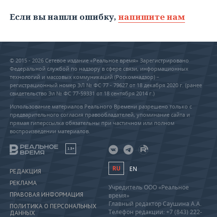
Если вы нашли ошибку,
напишите нам
© 2015 - 2026 Сетевое издание «Реальное время» Зарегистрировано
Федеральной службой по надзору в сфере связи, информационных
технологий и массовых коммуникаций (Роскомнадзор) –
регистрационный номер ЭЛ № ФС 77 - 79627 от 18 декабря 2020 г. (ранее
свидетельство Эл № ФС 77-59331 от 18 сентября 2014 г.)
Использование материалов Реального Времени разрешено только с
предварительного согласия правообладателей, упоминание сайта и
прямая гиперссылка обязательны при частичном или полном
воспроизведении материалов.
18+
RU
EN
РЕДАКЦИЯ
РЕКЛАМА
Учредитель ООО «Реальное
ПРАВОВАЯ ИНФОРМАЦИЯ
время»
Главный редактор Саушина А.А.
ПОЛИТИКА О ПЕРСОНАЛЬНЫХ
Телефон редакции: +7 (843) 222-
ДАННЫХ