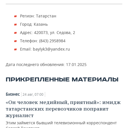
НЕФТЕХИМИЯ
РОЗНИЧНАЯ ТОРГОВЛЯ
НОВОСТИ ТЕХНОЛОГИЙ
МЕРОПРИЯТИЯ
НЕФТЬ
Регион: Татарстан
ТРАНСПОРТ
IT
НОВОСТИ МЕРОПРИЯТИЙ
СПОРТ
Город: Казань
ОПК
Адрес: 420073, ул. Седова, 2
УСЛУГИ
МЕДИА
ВЫЕЗДНАЯ РЕДАКЦИЯ
НОВОСТИ СПОРТА
ОБЩЕСТВО
Телефон: (843) 2958984
ЭНЕРГЕТИКА
Email: baylyk3@yandex.ru
ТЕЛЕКОММУНИКАЦИИ
БИЗНЕС-БРАНЧИ
ФУТБОЛ
НОВОСТИ ОБЩЕСТВА
ФОТОГАЛЕРЕЯ
ONLINE-КОНФЕРЕНЦИИ
ХОККЕЙ
ВЛАСТЬ
СЮЖЕТЫ
Дата последнего обновления:
17.01.2025
ОТКРЫТАЯ ЛЕКЦИЯ
БАСКЕТБОЛ
ИНФРАСТРУКТУРА
СПРАВОЧНИК
ПРИКРЕПЛЕННЫЕ МАТЕРИАЛЫ
ВОЛЕЙБОЛ
ИСТОРИЯ
СПИСОК ПЕРСОН
ПОЛНАЯ ВЕРСИЯ
Бизнес
24 авг, 07:00
«Он человек медийный, приятный»: имидж
КИБЕРСПОРТ
КУЛЬТУРА
СПИСОК КОМПАНИЙ
татарстанских перевозчиков поправит
журналист
ФИГУРНОЕ КАТАНИЕ
МЕДИЦИНА
Этим займется бывший телевизионный корреспондент