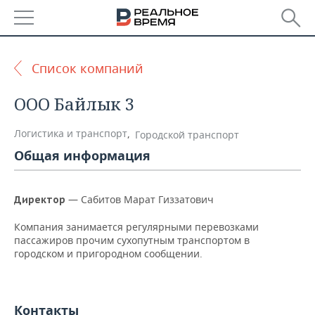
РЕГИОНЫ
Список компаний
БАШКОРТОСТАН
НОВОСТИ
ООО Байлык 3
ТАТАРСТАН
АНАЛИТИКА
Логистика и транспорт
,
Городской транспорт
УДМУРТИЯ
НОВОСТИ АНАЛИТИКИ
ЭКОНОМИКА
Общая информация
ДЕКЛАРАЦИИ О ДОХОДАХ
НОВОСТИ ЭКОНОМИКИ
ПРОМЫШЛЕННОСТЬ
— Сабитов Марат Гиззатович
Директор
КОРОЛИ ГОСЗАКАЗА ПФО
ФИНАНСЫ
НОВОСТИ
НЕДВИЖИМОСТЬ
ПРОМЫШЛЕННОСТИ
Компания занимается регулярными перевозками
пассажиров прочим сухопутным транспортом в
ВУЗЫ ТАТАРСТАНА
БАНКИ
НОВОСТИ НЕДВИЖИМОСТИ
АВТО
городском и пригородном сообщении.
АГРОПРОМ
КОМУ ПРИНАДЛЕЖАТ
БЮДЖЕТ
НОВОСТИ АВТО
БИЗНЕС
ТОРГОВЫЕ ЦЕНТРЫ
МАШИНОСТРОЕНИЕ
ТАТАРСТАНА
Контакты
ИНВЕСТИЦИИ
НОВОСТИ БИЗНЕСА
ТЕХНОЛОГИИ