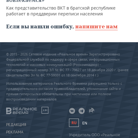
Как представительство ВКТ в братской республике
работает в преддверии переписи населения
Если вы нашли ошибку,
напишите нам
© 2015 - 2026 Сетевое издание «Реальное время» Зарегистрировано
Федеральной службой по надзору в сфере связи, информационных
технологий и массовых коммуникаций (Роскомнадзор) –
регистрационный номер ЭЛ № ФС 77 - 79627 от 18 декабря 2020 г. (ранее
свидетельство Эл № ФС 77-59331 от 18 сентября 2014 г.)
Использование материалов Реального Времени разрешено только с
предварительного согласия правообладателей, упоминание сайта и
прямая гиперссылка обязательны при частичном или полном
воспроизведении материалов.
18+
RU
EN
РЕДАКЦИЯ
РЕКЛАМА
Учредитель ООО «Реальное