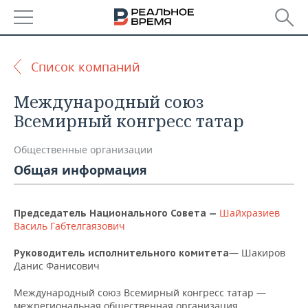
РЕГИОНЫ
Список компаний
БАШКОРТОСТАН
НОВОСТИ
Международный союз
ТАТАРСТАН
АНАЛИТИКА
Всемирный конгресс татар
УДМУРТИЯ
НОВОСТИ АНАЛИТИКИ
ЭКОНОМИКА
Общественные организации
Общая информация
ДЕКЛАРАЦИИ О ДОХОДАХ
НОВОСТИ ЭКОНОМИКИ
ПРОМЫШЛЕННОСТЬ
КОРОЛИ ГОСЗАКАЗА ПФО
ФИНАНСЫ
НОВОСТИ
НЕДВИЖИМОСТЬ
Шайхразиев
Председатель Национального Совета —
ПРОМЫШЛЕННОСТИ
Василь Габтелгаязович
ВУЗЫ ТАТАРСТАНА
БАНКИ
НОВОСТИ НЕДВИЖИМОСТИ
АВТО
АГРОПРОМ
— Шакиров
Руководитель исполнительного комитета
Данис Фанисович
КОМУ ПРИНАДЛЕЖАТ
БЮДЖЕТ
НОВОСТИ АВТО
БИЗНЕС
ТОРГОВЫЕ ЦЕНТРЫ
МАШИНОСТРОЕНИЕ
ТАТАРСТАНА
Международный союз Всемирный конгресс татар —
ИНВЕСТИЦИИ
НОВОСТИ БИЗНЕСА
ТЕХНОЛОГИИ
межрегиональная общественная организация,