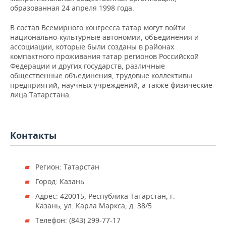
НЕФТЕХИМИЯ
образованная 24 апреля 1998 года.
РОЗНИЧНАЯ ТОРГОВЛЯ
НОВОСТИ ТЕХНОЛОГИЙ
МЕРОПРИЯТИЯ
НЕФТЬ
В состав Всемирного конгресса татар могут войти
национально-культурные автономии, объединения и
ТРАНСПОРТ
IT
НОВОСТИ МЕРОПРИЯТИЙ
СПОРТ
ассоциации, которые были созданы в районах
ОПК
компактного проживания татар регионов Российской
УСЛУГИ
МЕДИА
ВЫЕЗДНАЯ РЕДАКЦИЯ
НОВОСТИ СПОРТА
ОБЩЕСТВО
Федерации и других государств, различные
ЭНЕРГЕТИКА
общественные объединения, трудовые коллективы
предприятий, научных учреждений, а также физические
ТЕЛЕКОММУНИКАЦИИ
БИЗНЕС-БРАНЧИ
ФУТБОЛ
НОВОСТИ ОБЩЕСТВА
ФОТОГАЛЕРЕЯ
лица Татарстана.
ONLINE-КОНФЕРЕНЦИИ
ХОККЕЙ
ВЛАСТЬ
СЮЖЕТЫ
Контакты
ОТКРЫТАЯ ЛЕКЦИЯ
БАСКЕТБОЛ
ИНФРАСТРУКТУРА
СПРАВОЧНИК
ВОЛЕЙБОЛ
ИСТОРИЯ
СПИСОК ПЕРСОН
ПОЛНАЯ ВЕРСИЯ
Регион: Татарстан
КИБЕРСПОРТ
КУЛЬТУРА
СПИСОК КОМПАНИЙ
Город: Казань
Адрес: 420015, Республика Татарстан, г.
ФИГУРНОЕ КАТАНИЕ
МЕДИЦИНА
Казань, ул. Карла Маркса, д. 38/5
Телефон: (843) 299-77-17