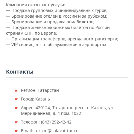
НЕФТЕХИМИЯ
Компания оказывает услуги:
— Продажа групповых и индивидуальных туров;
РОЗНИЧНАЯ ТОРГОВЛЯ
НОВОСТИ ТЕХНОЛОГИЙ
МЕРОПРИЯТИЯ
НЕФТЬ
— Бронирование отелей в России и за рубежом;
— Бронирование и продажа авиабилетов;
ТРАНСПОРТ
IT
НОВОСТИ МЕРОПРИЯТИЙ
СПОРТ
— Продажа железнодорожных билетов по России,
ОПК
странам СНГ, по Европе;
УСЛУГИ
МЕДИА
ВЫЕЗДНАЯ РЕДАКЦИЯ
НОВОСТИ СПОРТА
ОБЩЕСТВО
— Организация трансферов, аренда автотранспорта;
ЭНЕРГЕТИКА
— VIP сервис, в т.ч. обслуживание в аэропортах
ТЕЛЕКОММУНИКАЦИИ
БИЗНЕС-БРАНЧИ
ФУТБОЛ
НОВОСТИ ОБЩЕСТВА
ФОТОГАЛЕРЕЯ
ONLINE-КОНФЕРЕНЦИИ
ХОККЕЙ
ВЛАСТЬ
СЮЖЕТЫ
Контакты
ОТКРЫТАЯ ЛЕКЦИЯ
БАСКЕТБОЛ
ИНФРАСТРУКТУРА
СПРАВОЧНИК
Регион: Татарстан
ВОЛЕЙБОЛ
ИСТОРИЯ
СПИСОК ПЕРСОН
ПОЛНАЯ ВЕРСИЯ
Город: Казань
КИБЕРСПОРТ
КУЛЬТУРА
СПИСОК КОМПАНИЙ
Адрес: 420124, Татарстан респ, г. Казань, ул.
Меридианная, д. 4 пом. 1022
ФИГУРНОЕ КАТАНИЕ
МЕДИЦИНА
Телефон: (843) 292-42-42
Email: turizm@salavat-tur.ru