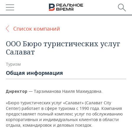
РЕГИОНЫ
Список компаний
БАШКОРТОСТАН
НОВОСТИ
ООО Бюро туристических услуг
ТАТАРСТАН
АНАЛИТИКА
Салават
УДМУРТИЯ
НОВОСТИ АНАЛИТИКИ
ЭКОНОМИКА
Туризм
Общая информация
ДЕКЛАРАЦИИ О ДОХОДАХ
НОВОСТИ ЭКОНОМИКИ
ПРОМЫШЛЕННОСТЬ
КОРОЛИ ГОСЗАКАЗА ПФО
ФИНАНСЫ
НОВОСТИ
НЕДВИЖИМОСТЬ
— Тарзиманова Наиля Махмудовна.
Директор
ПРОМЫШЛЕННОСТИ
ВУЗЫ ТАТАРСТАНА
БАНКИ
НОВОСТИ НЕДВИЖИМОСТИ
АВТО
«Бюро туристических услуг «Салават» (Салават City
АГРОПРОМ
Center) работает в сфере туризма с 1990 года. Компания
предоставляет полный комплекс услуг по обслуживанию
КОМУ ПРИНАДЛЕЖАТ
БЮДЖЕТ
НОВОСТИ АВТО
БИЗНЕС
корпоративных и индивидуальных клиентов в области
ТОРГОВЫЕ ЦЕНТРЫ
МАШИНОСТРОЕНИЕ
ТАТАРСТАНА
отдыха, командировок и деловых поездок.
ИНВЕСТИЦИИ
НОВОСТИ БИЗНЕСА
ТЕХНОЛОГИИ