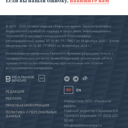
Если вы нашли ошибку,
напишите нам
© 2015 - 2026 Сетевое издание «Реальное время» Зарегистрировано
Федеральной службой по надзору в сфере связи, информационных
технологий и массовых коммуникаций (Роскомнадзор) –
регистрационный номер ЭЛ № ФС 77 - 79627 от 18 декабря 2020 г. (ранее
свидетельство Эл № ФС 77-59331 от 18 сентября 2014 г.)
Использование материалов Реального Времени разрешено только с
предварительного согласия правообладателей, упоминание сайта и
прямая гиперссылка обязательны при частичном или полном
воспроизведении материалов.
18+
RU
EN
РЕДАКЦИЯ
РЕКЛАМА
Учредитель ООО «Реальное
ПРАВОВАЯ ИНФОРМАЦИЯ
время»
Главный редактор Саушина А.А.
ПОЛИТИКА О ПЕРСОНАЛЬНЫХ
Телефон редакции: +7 (843) 222-
ДАННЫХ
90-80
info@realnoevremya.ru