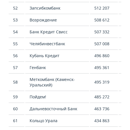
52
Запсибкомбанк
512 207
607
53
Возрождение
508 612
1 4
54
Банк Кредит Свисс
507 332
53 
55
Челябинвестбанк
507 008
87 
56
Кубань Кредит
496 860
198
57
Генбанк
495 361
-6 
Меткомбанк (Каменск-
58
495 319
1 9
Уральский)
59
Пойдем!
485 272
396
60
Дальневосточный Банк
463 736
301
61
Кольцо Урала
434 863
247