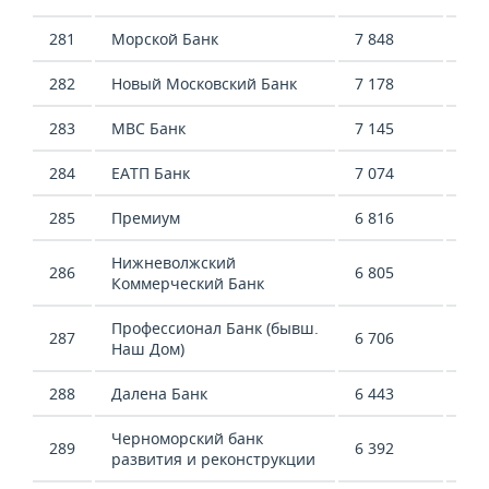
281
Морской Банк
7 848
25 
282
Новый Московский Банк
7 178
-5 
283
МВС Банк
7 145
6 2
284
ЕАТП Банк
7 074
10 
285
Премиум
6 816
-1 
Нижневолжский
286
6 805
78 
Коммерческий Банк
Профессионал Банк (бывш.
287
6 706
7 9
Наш Дом)
288
Далена Банк
6 443
12 
Черноморский банк
289
6 392
-14
развития и реконструкции