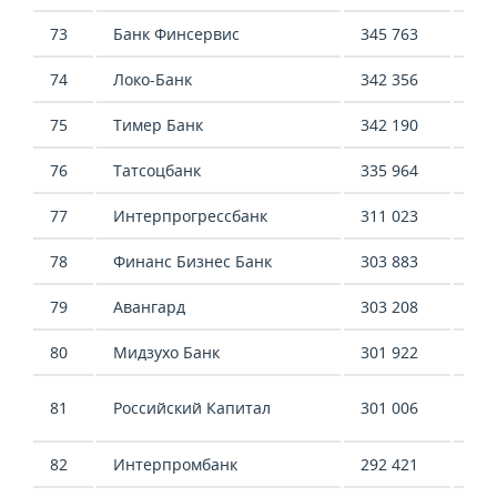
73
Банк Финсервис
345 763
290
74
Локо-Банк
342 356
566
75
Тимер Банк
342 190
-
76
Татсоцбанк
335 964
359
77
Интерпрогрессбанк
311 023
521
78
Финанс Бизнес Банк
303 883
405
79
Авангард
303 208
425
80
Мидзухо Банк
301 922
-
-2 
81
Российский Капитал
301 006
483
82
Интерпромбанк
292 421
-29