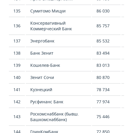
135
Сумитомо Мицуи
86 030
95 
Консервативный
136
85 757
67 
Коммерческий Банк
137
Энергобанк
85 532
64 
138
Банк Зенит
83 494
521
139
Кошелев-Банк
83 013
604
140
Зенит Сочи
80 870
56 
141
Кузнецкий
78 734
12 
142
Русфинанс Банк
77 974
89 
Роскомснаббанк (бывш.
143
75 446
-3 
Башкомснаббанк)
144
ГринКомБанк
72 850
-21