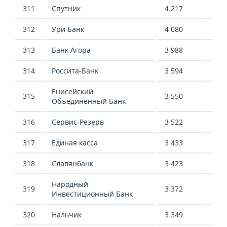
311
Спутник
4 217
-41
312
Ури Банк
4 080
70 
313
Банк Агора
3 988
-6 
314
Россита-Банк
3 594
14 
Енисейский
315
3 550
5 9
Объединенный Банк
316
Сервис-Резерв
3 522
-2 
317
Единая касса
3 433
7 7
318
Славянбанк
3 423
-16
Народный
319
3 372
4 7
Инвестиционный Банк
320
Нальчик
3 349
-3 