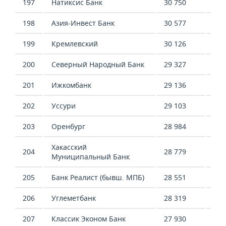
197
Натиксис Банк
30 750
-47
198
Азия-Инвест Банк
30 577
289
199
Кремлевский
30 126
35 
200
Северный Народный Банк
29 327
-9 
201
Ижкомбанк
29 136
18 
202
Уссури
29 103
-5 
203
Оренбург
28 984
16 
Хакасский
204
28 779
21 
Муниципальный Банк
205
Банк Реалист (бывш. МПБ)
28 551
948
206
Углеметбанк
28 319
5 9
207
Классик Эконом Банк
27 930
1 9