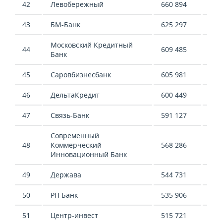
42
Левобережный
660 894
584
43
БМ-Банк
625 297
69 
Московский Кредитный
44
609 485
2 1
Банк
45
Саровбизнесбанк
605 981
411
46
ДельтаКредит
600 449
341
47
Связь-Банк
591 127
432
Современный
48
Коммерческий
568 286
976
Инновационный Банк
49
Держава
544 731
324
50
РН Банк
535 906
717
51
Центр-инвест
515 721
166