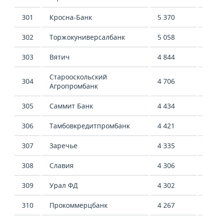
301
Кросна-Банк
5 370
4 6
302
Торжокуниверсалбанк
5 058
14 
303
Вятич
4 844
10 
Старооскольский
304
4 706
4 1
Агропромбанк
305
Саммит Банк
4 434
4 6
306
Тамбовкредитпромбанк
4 421
4 2
307
Заречье
4 335
4 1
308
Славия
4 306
-29
309
Урал ФД
4 302
129
310
Прокоммерцбанк
4 267
10 