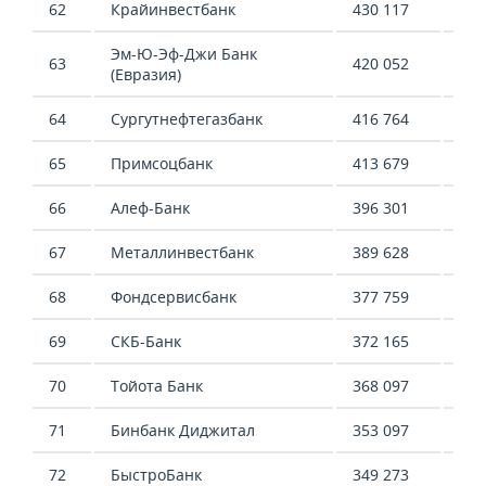
62
Крайинвестбанк
430 117
-85
Эм-Ю-Эф-Джи Банк
63
420 052
-
(Евразия)
64
Сургутнефтегазбанк
416 764
435
65
Примсоцбанк
413 679
339
66
Алеф-Банк
396 301
216
67
Металлинвестбанк
389 628
755
68
Фондсервисбанк
377 759
374
69
СКБ-Банк
372 165
124
70
Тойота Банк
368 097
409
71
Бинбанк Диджитал
353 097
667
72
БыстроБанк
349 273
615