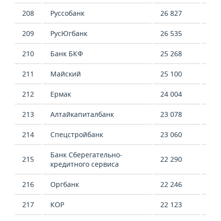
208
Руссобанк
26 827
76 
209
РусЮгбанк
26 535
45 
210
Банк БКФ
25 268
-7 
211
Майский
25 100
9 7
212
Ермак
24 004
36 
213
Алтайкапиталбанк
23 078
30 
214
Спецстройбанк
23 060
2 1
Банк Сберегательно-
215
22 290
121
кредитного сервиса
216
Оргбанк
22 246
8 8
217
КОР
22 123
-38