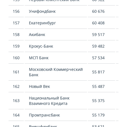
156
Унифондбанк
60 676
97 
157
Екатеринбург
60 408
47 
158
Акибанк
59 517
47 
159
Крокус-Банк
59 482
49 
160
МСП Банк
57 534
1 7
Московский Коммерческий
161
55 817
13 
Банк
162
Новый Век
55 487
15 
Национальный Банк
163
55 375
15 
Взаимного Кредита
164
Промтрансбанк
55 179
-11
165
Внешфинбанк
53 621
58 