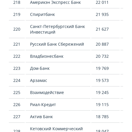
218
Америкэн Экспресс Банк
22 011
23 
219
Спиритбанк
21 935
6 4
Санкт-Петербургский Банк
220
21 627
27 
Инвестиций
221
Русский Банк Сбережений
20 887
9 5
222
Владбизнесбанк
20 732
11 
223
Дом-Банк
19 769
26 
224
Арзамас
19 573
14 
225
Взаимодействие
19 245
-21
226
Риал-Кредит
19 115
-37
227
Актив Банк
18 785
59 
Кетовский Коммерческий
228
18 047
10 