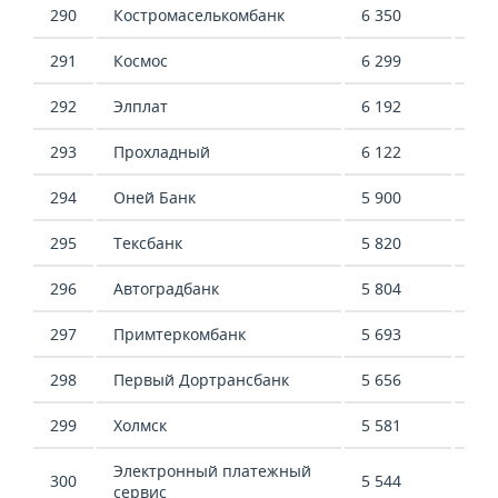
290
Костромаселькомбанк
6 350
5 4
291
Космос
6 299
7 9
292
Элплат
6 192
-
293
Прохладный
6 122
4 9
294
Оней Банк
5 900
32 
295
Тексбанк
5 820
-13
296
Автоградбанк
5 804
-39
297
Примтеркомбанк
5 693
-13
298
Первый Дортрансбанк
5 656
4 5
299
Холмск
5 581
-6 
Электронный платежный
300
5 544
263
сервис