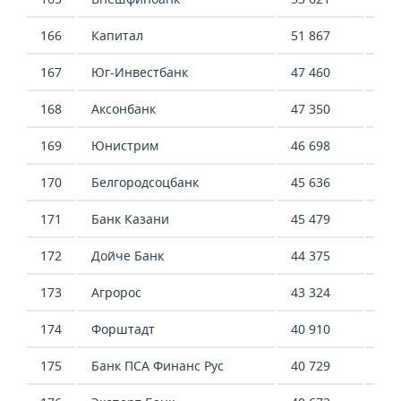
166
Капитал
51 867
4 7
167
Юг-Инвестбанк
47 460
39 
168
Аксонбанк
47 350
8 7
169
Юнистрим
46 698
11 
170
Белгородсоцбанк
45 636
29 
171
Банк Казани
45 479
46 
172
Дойче Банк
44 375
1 1
173
Агророс
43 324
39 
174
Форштадт
40 910
81 
175
Банк ПСА Финанс Рус
40 729
357