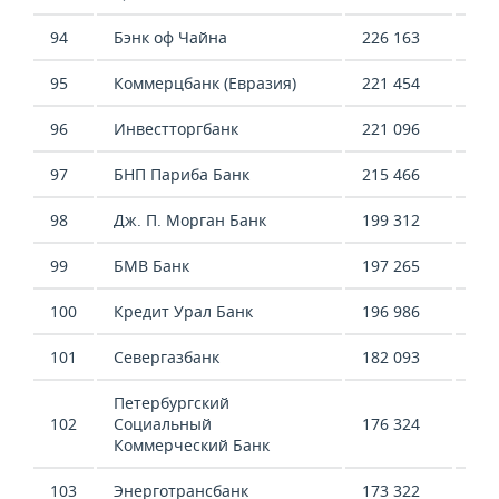
94
Бэнк оф Чайна
226 163
194
95
Коммерцбанк (Евразия)
221 454
384
96
Инвестторгбанк
221 096
-29
97
БНП Париба Банк
215 466
273
98
Дж. П. Морган Банк
199 312
-
99
БМВ Банк
197 265
74 
100
Кредит Урал Банк
196 986
117
101
Севергазбанк
182 093
115
Петербургский
102
Социальный
176 324
128
Коммерческий Банк
103
Энерготрансбанк
173 322
61 