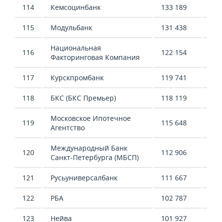
114
Кемсоцинбанк
133 189
384
115
Модульбанк
131 438
302
Национальная
116
122 154
5 9
Факторинговая Компания
117
Курскпромбанк
119 741
108
118
БКС (БКС Премьер)
118 119
101
Московское Ипотечное
119
115 648
-36
Агентство
Международный Банк
120
112 906
-25
Санкт-Петербурга (МБСП)
121
Русьуниверсалбанк
111 667
328
122
РБА
102 787
192
123
Нейва
101 927
63 