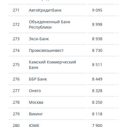
271
АвтоКредитБанк
9 095
13 
Объединенный Банк
272
8 998
7 4
Республики
273
Экси-Банк
8 938
11 
274
Промсвязьинвест
8 730
21 
Камский Коммерческий
275
8 511
8 2
Банк
276
ББР Банк
8 449
469
277
Онего
8 328
4 8
278
Москва
8 250
8 8
279
Викинг
8 118
10 
280
ЮМК
7 900
50 