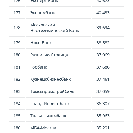
176
Эксперт Банк
40 673
-35
177
Экономбанк
40 433
-
Московский
178
39 694
43 
Нефтехимический Банк
179
Нико-Банк
38 582
25 
180
Развитие-Столица
37 969
99 
181
Горбанк
37 686
38 
182
Кузнецкбизнесбанк
37 461
50 
183
Томскпромстройбанк
37 059
16 
184
Гранд Инвест Банк
36 307
68 
185
Тольяттихимбанк
35 963
122
186
МБА-Москва
35 291
1 4