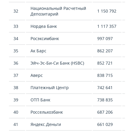
Национальный Расчетный
32
1 150 792
1 0
Депозитарий
33
Нордеа Банк
1 117 357
2 2
34
Росэксимбанк
997 097
358
35
Ак Барс
862 207
227
36
Эйч-Эс-Би-Си Банк (HSBC)
852 721
1 1
37
Аверс
838 715
696
38
Платежный Центр
742 641
953
39
ОТП Банк
738 835
736
40
Россельхозбанк
687 206
648
41
Яндекс.Деньги
661 029
369