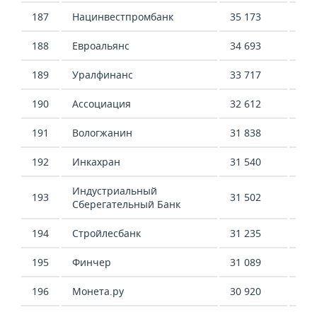
187
Нацинвестпромбанк
35 173
4 0
188
Евроальянс
34 693
-6 
189
Уралфинанс
33 717
24 
190
Ассоциация
32 612
18 
191
Вологжанин
31 838
-12
192
Инкахран
31 540
-
Индустриальный
193
31 502
44 
Сберегательный Банк
194
Стройлесбанк
31 235
52 
195
Финчер
31 089
-8 
196
Монета.ру
30 920
4 3