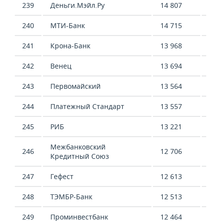
239
Деньги.Мэйл.Ру
14 807
17 
240
МТИ-Банк
14 715
456
241
Крона-Банк
13 968
29 
242
Венец
13 694
-17
243
Первомайский
13 564
-3 
244
Платежный Стандарт
13 557
-
245
РИБ
13 221
15 
Межбанковский
246
12 706
4 0
Кредитный Союз
247
Гефест
12 613
3 9
248
ТЭМБР-Банк
12 513
51 
249
Проминвестбанк
12 464
8 0