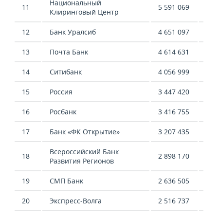
ВОДНЫЕ ВИДЫ СПОРТА
ОБРАЗОВАНИЕ
Национальный
11
5 591 069
3 2
Клиринговый Центр
ХОККЕЙ С МЯЧОМ
ПРОИСШЕСТВИЯ
12
Банк Уралсиб
4 651 097
3 9
13
Почта Банк
4 614 631
1 5
14
Ситибанк
4 056 999
2 8
15
Россия
3 447 420
3 0
16
Росбанк
3 416 755
1 8
17
Банк «ФК Открытие»
3 207 435
4 5
Всероссийский Банк
18
2 898 170
2 3
Развития Регионов
19
СМП Банк
2 636 505
645
20
Экспресс-Волга
2 516 737
1 3