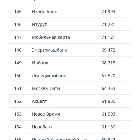
145
Икано Банк
71 993
14 
146
Итуруп
71 281
27 
147
Мобильная карта
71 121
-
148
Энергомашбанк
69 472
75 
149
Инбанк
68 715
4 0
150
Липецккомбанк
67 520
169
151
Москва-Сити
64 353
32 
152
Акцепт
61 830
207
153
Новое Время
61 593
119
154
Новобанк
61 130
67 
155
Первый Клиентский Банк
60 922
37 