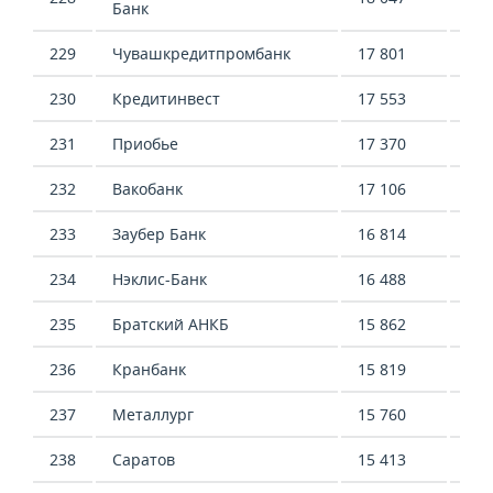
Банк
229
Чувашкредитпромбанк
17 801
1 4
230
Кредитинвест
17 553
12 
231
Приобье
17 370
2 5
232
Вакобанк
17 106
16 
233
Заубер Банк
16 814
-2 
234
Нэклис-Банк
16 488
-9 
235
Братский АНКБ
15 862
20 
236
Кранбанк
15 819
-19
237
Металлург
15 760
-5 
238
Саратов
15 413
4 8