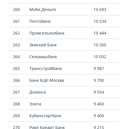
260
Моби.Деньги
10 693
35 
261
Почтобанк
10 534
6 7
262
Промсельхозбанк
10 444
-12
263
Земский Банк
10 260
20 
264
Сельмашбанк
10 032
33 
265
Трансстройбанк
9 987
14 
266
Банк БЦК-Москва
9 700
45 
267
Долинск
9 554
14 
268
Элита
9 460
-2 
269
Кубаньторгбанк
9 400
25 
270
Роял Кредит Банк
9 215
23 