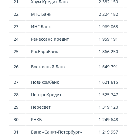
21
Хоум Кредит Банк
2 382 150
4 4
22
МТС Банк
2 224 182
1 3
23
ИНГ Банк
1 969 063
1 5
24
Ренессанс Кредит
1 959 191
1 1
25
РосЕвроБанк
1 866 250
2 4
-2 
26
Восточный Банк
1 649 791
654
27
Новикомбанк
1 621 615
816
28
ЦентроКредит
1 525 747
311
29
Пересвет
1 319 120
-
30
РНКБ
1 249 648
982
31
Банк «Санкт-Петербург»
1 219 957
1 4