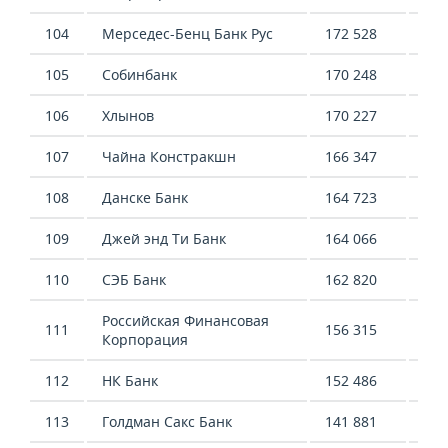
104
Мерседес-Бенц Банк Рус
172 528
303
105
Собинбанк
170 248
187
106
Хлынов
170 227
197
107
Чайна Констракшн
166 347
207
108
Данске Банк
164 723
97 
109
Джей энд Ти Банк
164 066
171
110
СЭБ Банк
162 820
48 
Российская Финансовая
111
156 315
2 1
Корпорация
112
НК Банк
152 486
-3 
113
Голдман Сакс Банк
141 881
23 