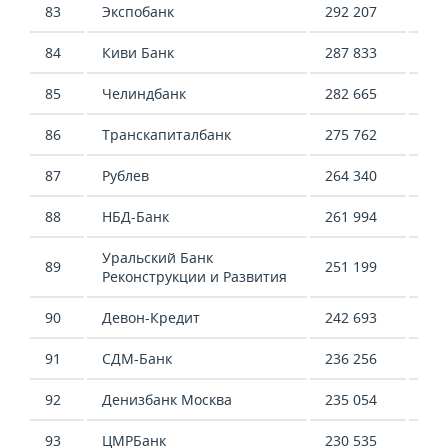
83
Экспобанк
292 207
614
84
Киви Банк
287 833
974
85
Челиндбанк
282 665
466
86
Транскапиталбанк
275 762
114
87
Рублев
264 340
-28
88
НБД-Банк
261 994
235
Уральский Банк
89
251 199
72 
Реконструкции и Развития
90
Девон-Кредит
242 693
146
91
СДМ-Банк
236 256
449
92
Денизбанк Москва
235 054
110
93
ЦМРБанк
230 535
-