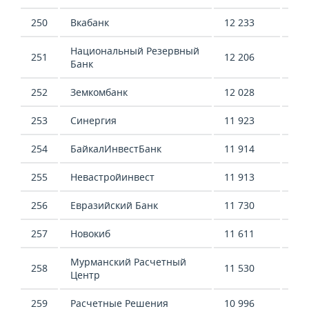
250
Вкабанк
12 233
5 3
Национальный Резервный
251
12 206
-97
Банк
252
Земкомбанк
12 028
17 
253
Синергия
11 923
6 6
254
БайкалИнвестБанк
11 914
72 
255
Невастройинвест
11 913
7 3
256
Евразийский Банк
11 730
-12
257
Новокиб
11 611
3 8
Мурманский Расчетный
258
11 530
2 5
Центр
259
Расчетные Решения
10 996
5 0