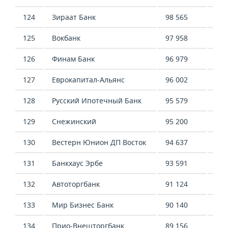
124
Зираат Банк
98 565
77 
125
Вокбанк
97 958
521
126
Финам Банк
96 979
57 
127
Еврокапитал-Альянс
96 002
38 
128
Русский Ипотечный Банк
95 579
-51
129
Снежинский
95 200
54 
130
Вестерн Юнион ДП Восток
94 637
41 
131
Банкхаус Эрбе
93 591
-4 
132
Автоторгбанк
91 124
-54
133
Мир Бизнес Банк
90 140
395
134
Прио-Внешторгбанк
89 156
53 