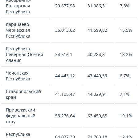
Балкарская
29.677,98
31.986,31
7,8%
Республика
Карачаево-
Черкесская
36.013,62
41.599,82
15,5%
Республика
Республика
Северная Осетия-
34.516,1
40.784,8
18,2%
Алания
Чеченская
44.443,12
47.440,59
6,7%
Республика
Ставропольский
41.105,47
44.029,91
7,1%
край
Приволжский
федеральный
53.276,64
63.450,65
19,1%
округ
Республика
64.037,39
71.783,18
12,1%