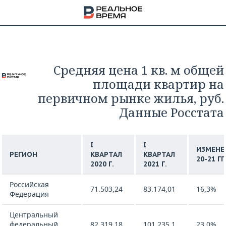
Средняя цена 1 кв. м общей
площади квартир на
первичном рынке жилья, руб.
Данные Росстата
I
I
ИЗМЕНЕ
РЕГИОН
КВАРТАЛ
КВАРТАЛ
20-21 ГГ
2020 Г.
2021 Г.
Российская
71.503,24
83.174,01
16,3%
Федерация
НА
Центральный
федеральный
82.319,18
101.235,1
23,0%