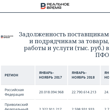
Задолженность поставщикам
и подрядчикам за товары,
работы и услуги (тыс. руб.) в
ПФО
ЯНВАРЬ-
ЯНВАРЬ-
ЯН
РЕГИОН
НОЯБРЬ 2017
НОЯБРЬ 2018
НО
Российская
20.018.094.968
22.790.614.213
24.
Федерация
НА
Приволжский
федеральный
2.322.911.217
2.598.931.933
2.7