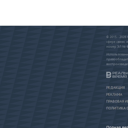
© 2015 - 202
сфере связи,
номер ЭЛ № ФС
Использовани
правообладат
воспроизведе
РЕДАКЦИЯ
РЕКЛАМА
ПРАВОВАЯ 
ПОЛИТИКА 
Полная ве