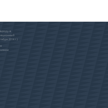
адзору в
трационный
тября 2014 г.)
ия
полном
0