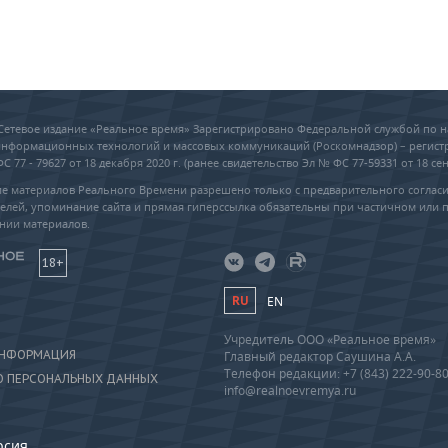
6 Сетевое издание «Реальное время» Зарегистрировано Федеральной службой по н
 информационных технологий и массовых коммуникаций (Роскомнадзор) – регис
 77 - 79627 от 18 декабря 2020 г. (ранее свидетельство Эл № ФС 77-59331 от 18 сен
е материалов Реального Времени разрешено только с предварительного соглас
елей, упоминание сайта и прямая гиперссылка обязательны при частичном или 
нии материалов.
18+
RU
EN
Учредитель ООО «Реальное время»
ИНФОРМАЦИЯ
Главный редактор Саушина А.А.
Телефон редакции: +7 (843) 222-90-8
О ПЕРСОНАЛЬНЫХ ДАННЫХ
info@realnoevremya.ru
рсия