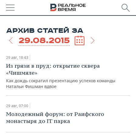
РЕГИОНЫ
АРХИВ СТАТЕЙ ЗА
БАШКОРТОСТАН
НОВОСТИ
29.08.2015
ТАТАРСТАН
АНАЛИТИКА
29 авг, 18:43
УДМУРТИЯ
НОВОСТИ АНАЛИТИКИ
ЭКОНОМИКА
Из грязи в пруд: открытие сквера
«Чишмяле»
ДЕКЛАРАЦИИ О ДОХОДАХ
НОВОСТИ ЭКОНОМИКИ
ПРОМЫШЛЕННОСТЬ
Как дождь сократил презентацию успехов команды
Натальи Фишман вдвое
КОРОЛИ ГОСЗАКАЗА ПФО
ФИНАНСЫ
НОВОСТИ
НЕДВИЖИМОСТЬ
ПРОМЫШЛЕННОСТИ
ВУЗЫ ТАТАРСТАНА
БАНКИ
НОВОСТИ НЕДВИЖИМОСТИ
АВТО
29 авг, 07:00
АГРОПРОМ
Молодежный форум: от Раифского
КОМУ ПРИНАДЛЕЖАТ
БЮДЖЕТ
НОВОСТИ АВТО
БИЗНЕС
монастыря до IT парка
ТОРГОВЫЕ ЦЕНТРЫ
МАШИНОСТРОЕНИЕ
ТАТАРСТАНА
ИНВЕСТИЦИИ
НОВОСТИ БИЗНЕСА
ТЕХНОЛОГИИ