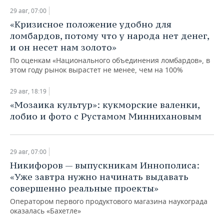
НЕФТЕХИМИЯ
29 авг, 07:00
РОЗНИЧНАЯ ТОРГОВЛЯ
НОВОСТИ ТЕХНОЛОГИЙ
МЕРОПРИЯТИЯ
«Кризисное положение удобно для
НЕФТЬ
ломбардов, потому что у народа нет денег,
ТРАНСПОРТ
IT
НОВОСТИ МЕРОПРИЯТИЙ
СПОРТ
и он несет нам золото»
ОПК
По оценкам «Национального объединения ломбардов», в
УСЛУГИ
МЕДИА
ВЫЕЗДНАЯ РЕДАКЦИЯ
НОВОСТИ СПОРТА
ОБЩЕСТВО
этом году рынок вырастет не менее, чем на 100%
ЭНЕРГЕТИКА
ТЕЛЕКОММУНИКАЦИИ
БИЗНЕС-БРАНЧИ
ФУТБОЛ
НОВОСТИ ОБЩЕСТВА
ФОТОГАЛЕРЕЯ
29 авг, 18:19
«Мозаика культур»: кукморские валенки,
ONLINE-КОНФЕРЕНЦИИ
ХОККЕЙ
ВЛАСТЬ
СЮЖЕТЫ
лобио и фото с Рустамом Миннихановым
ОТКРЫТАЯ ЛЕКЦИЯ
БАСКЕТБОЛ
ИНФРАСТРУКТУРА
СПРАВОЧНИК
29 авг, 07:00
ВОЛЕЙБОЛ
ИСТОРИЯ
СПИСОК ПЕРСОН
ПОЛНАЯ ВЕРСИЯ
Никифоров — выпускникам Иннополиса:
«Уже завтра нужно начинать выдавать
КИБЕРСПОРТ
КУЛЬТУРА
СПИСОК КОМПАНИЙ
совершенно реальные проекты»
Оператором первого продуктового магазина наукограда
ФИГУРНОЕ КАТАНИЕ
МЕДИЦИНА
оказалась «Бахетле»