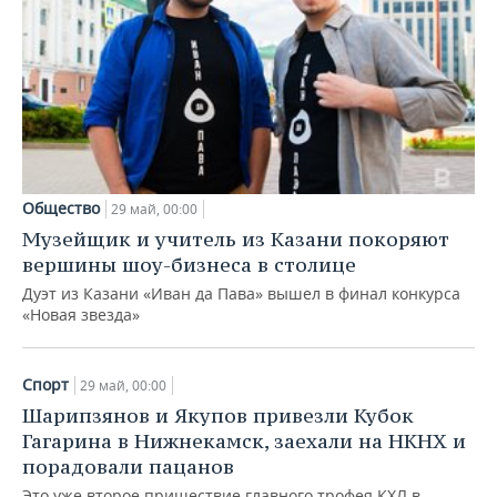
Общество
29 май, 00:00
Музейщик и учитель из Казани покоряют
вершины шоу-бизнеса в столице
Дуэт из Казани «Иван да Пава» вышел в финал конкурса
«Новая звезда»
Спорт
29 май, 00:00
Шарипзянов и Якупов привезли Кубок
Гагарина в Нижнекамск, заехали на НКНХ и
порадовали пацанов
Это уже второе пришествие главного трофея КХЛ в