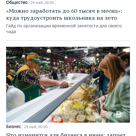
ВОДНЫЕ ВИДЫ СПОРТА
ОБРАЗОВАНИЕ
Общество
29 май, 00:00
«Можно заработать до 60 тысяч в месяц»:
ХОККЕЙ С МЯЧОМ
ПРОИСШЕСТВИЯ
куда трудоустроить школьника на лето
Гайд по организации временной занятости для своего
чада
Бизнес
29 май, 00:00
Что изменится для бизнеса в июне: запрет