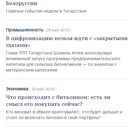
НЕФТЕХИМИЯ
Белоруссии
Главные события недели в Татарстане
РОЗНИЧНАЯ ТОРГОВЛЯ
НОВОСТИ ТЕХНОЛОГИЙ
МЕРОПРИЯТИЯ
НЕФТЬ
ТРАНСПОРТ
IT
НОВОСТИ МЕРОПРИЯТИЙ
СПОРТ
ОПК
Промышленность
29 май, 00:00
В цифровизацию нельзя идти с «закрытыми
УСЛУГИ
МЕДИА
ВЫЕЗДНАЯ РЕДАКЦИЯ
НОВОСТИ СПОРТА
ОБЩЕСТВО
ЭНЕРГЕТИКА
глазами»
ТЕЛЕКОММУНИКАЦИИ
БИЗНЕС-БРАНЧИ
ФУТБОЛ
НОВОСТИ ОБЩЕСТВА
ФОТОГАЛЕРЕЯ
Глава ТПП Татарстана Шамиль Агеев анонсировал
возможный запуск программы предпринимательского
капитала для сельских бизнесменов — по аналогии с
ONLINE-КОНФЕРЕНЦИИ
ХОККЕЙ
ВЛАСТЬ
СЮЖЕТЫ
материнским капиталом
ОТКРЫТАЯ ЛЕКЦИЯ
БАСКЕТБОЛ
ИНФРАСТРУКТУРА
СПРАВОЧНИК
Экономика
29 май, 00:00
ВОЛЕЙБОЛ
ИСТОРИЯ
СПИСОК ПЕРСОН
ПОЛНАЯ ВЕРСИЯ
Что происходит с биткоином: есть ли
смысл его покупать сейчас?
КИБЕРСПОРТ
КУЛЬТУРА
СПИСОК КОМПАНИЙ
Кто виноват в обвале криптовалют, что будет дальше и
стоит ли включать биткоин в свой портфель?
ФИГУРНОЕ КАТАНИЕ
МЕДИЦИНА