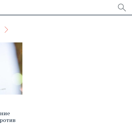
ание
против