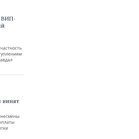
 ВИП-
ий
ичастность
туплениям
равдал
и винят
изнесмены
ыплаты
ятки