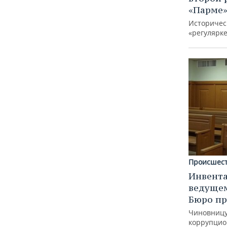
«Парме
Историчес
«регулярке
Происшес
Инвента
ведущем
Бюро пр
Чиновницу
коррупцион