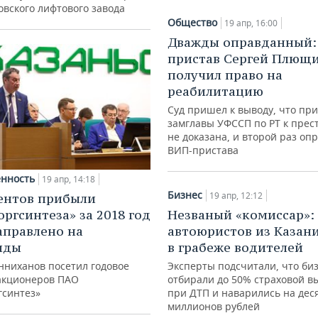
овского лифтового завода
Общество
19 апр, 16:00
Дважды оправданный:
пристав Сергей Плющ
получил право на
реабилитацию
Суд пришел к выводу, что пр
замглавы УФССП по РТ к прес
не доказана, и второй раз оп
ВИП-пристава
нность
19 апр, 14:18
Бизнес
19 апр, 12:12
ентов прибыли
оргсинтеза» за 2018 год
Незваный «комиссар»:
аправлено на
автоюристов из Казан
нды
в грабеже водителей
нниханов посетил годовое
Эксперты подсчитали, что б
акционеров ПАО
отбирали до 50% страховой в
гсинтез»
при ДТП и наварились на дес
миллионов рублей