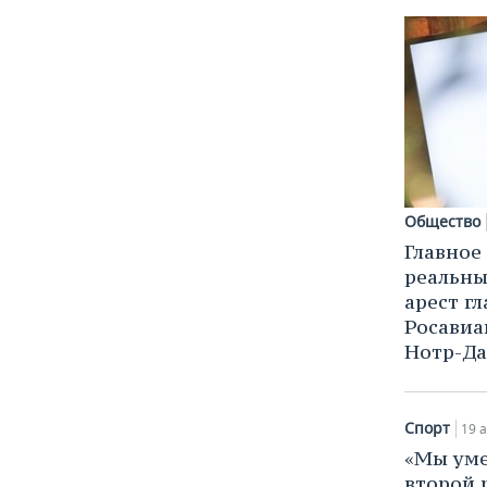
ВОДНЫЕ ВИДЫ СПОРТА
ОБРАЗОВАНИЕ
ХОККЕЙ С МЯЧОМ
ПРОИСШЕСТВИЯ
Общество
Главное
реальны
арест г
Росавиа
Нотр-Д
Спорт
19 а
«Мы уме
второй 