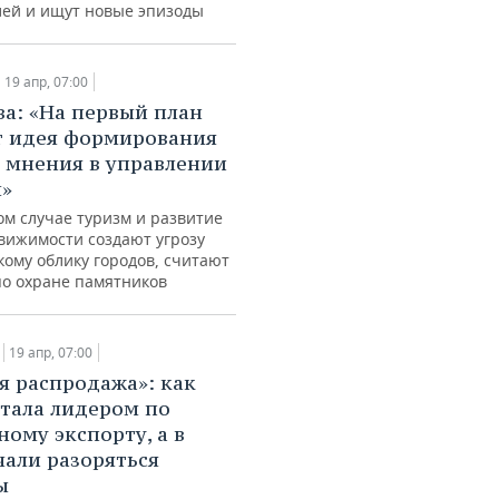
лей и ищут новые эпизоды
19 апр, 07:00
ва: «На первый план
 идея формирования
 мнения в управлении
м»
ом случае туризм и развитие
вижимости создают угрозу
кому облику городов, считают
по охране памятников
19 апр, 07:00
я распродажа»: как
стала лидером по
ому экспорту, а в
али разоряться
ы