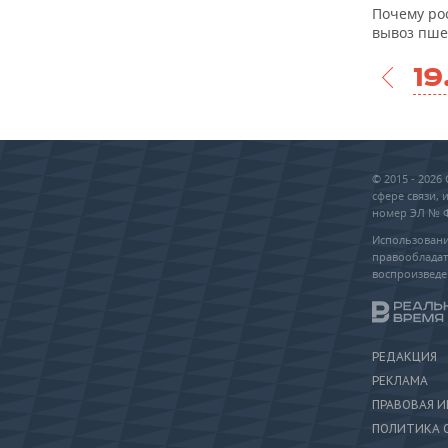
Почему ро
вывоз пш
19
© 2015 - 202
сфере связи,
номер ЭЛ № ФС
Использовани
правообладат
воспроизведе
РЕДАКЦИЯ
РЕКЛАМА
ПРАВОВАЯ 
ПОЛИТИКА 