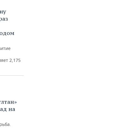
ну
раз
годом
витие
яет 2,175
ултан»
ад на
рьба.