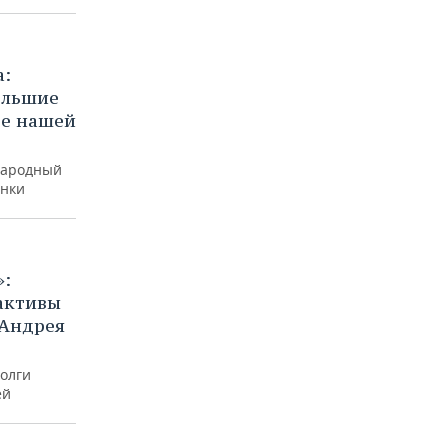
а:
ольшие
ее нашей
народный
инки
»:
активы
 Андрея
олги
ей