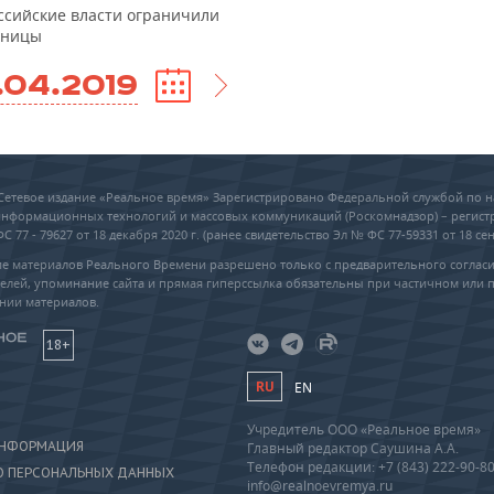
ссийские власти ограничили
еницы
.04.2019
6 Сетевое издание «Реальное время» Зарегистрировано Федеральной службой по н
 информационных технологий и массовых коммуникаций (Роскомнадзор) – регис
 77 - 79627 от 18 декабря 2020 г. (ранее свидетельство Эл № ФС 77-59331 от 18 сен
е материалов Реального Времени разрешено только с предварительного соглас
елей, упоминание сайта и прямая гиперссылка обязательны при частичном или 
нии материалов.
18+
RU
EN
Учредитель ООО «Реальное время»
ИНФОРМАЦИЯ
Главный редактор Саушина А.А.
Телефон редакции: +7 (843) 222-90-8
О ПЕРСОНАЛЬНЫХ ДАННЫХ
info@realnoevremya.ru