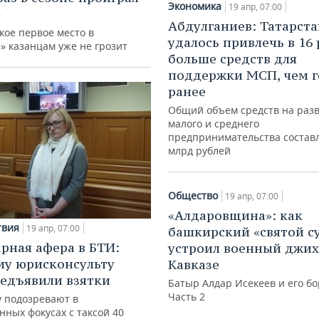
Экономика
19 апр, 07:00
»
Абдулганиев: Татарста
кое первое место в
удалось привлечь в 16 
» казанцам уже не грозит
больше средств для
поддержки МСП, чем 
ранее
Общий объем средств на раз
малого и среднего
предпринимательства составл
млрд рублей
Общество
19 апр, 07:00
«Алдаровщина»: как
твия
19 апр, 07:00
башкирский «святой с
рная афера в БТИ:
устроил военный джих
у юрисконсульту
Кавказе
едъявили взятки
Батыр Алдар Исекеев и его бо
Часть 2
 подозревают в
ных фокусах с таксой 40