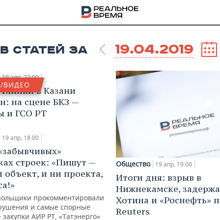
19.04.2019
В СТАТЕЙ ЗА
19 апр, 22:00
/ВИДЕО
 Глинки в Казани
н: на сцене БКЗ —
ы и ГСО РТ
19 апр, 18:00
«забывчивых»
ках строек: «Пишут —
Общество
19 апр, 19:00
 объект, и ни проекта,
Итоги дня: взрыв в
са!»
Нижнекамске, задерж
НА
польщики прокомментировали
Хотина и «Роснефть» 
рушения и самые спорные
Reuters
закупки АИР РТ, «Татэнерго»