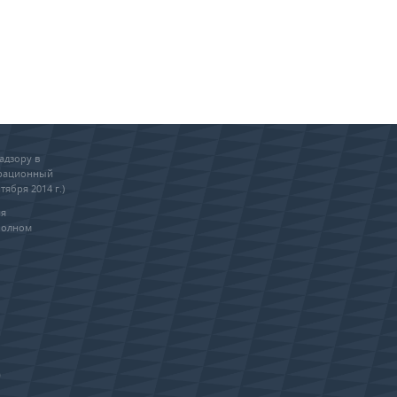
адзору в
трационный
тября 2014 г.)
ия
полном
0