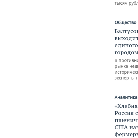
тысяч руб
Общество
Балтусо
выходит
единого
городо
В противн
рынка нед
историчес
эксперты 
Аналитика
«Хлебна
Россия 
пшеничн
США нач
фермер