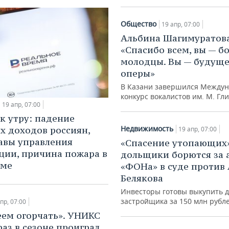
Общество
19 апр, 07:00
Альбина Шагимуратов
«Спасибо всем, вы — б
молодцы. Вы — будущ
оперы»
В Казани завершился Между
конкурс вокалистов им. М. Гл
19 апр, 07:00
 к утру: падение
Недвижимость
х доходов россиян,
19 апр, 07:00
лавы управления
«Спасение утопающих
ции, причина пожара в
дольщики борются за 
аме
«ФОНа» в суде против
Белякова
Инвесторы готовы выкупить д
застройщика за 150 млн рубл
пр, 07:00
ем огорчать». УНИКС
раз в сезоне проиграл