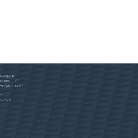
адзору в
трационный
тября 2014 г.)
ия
полном