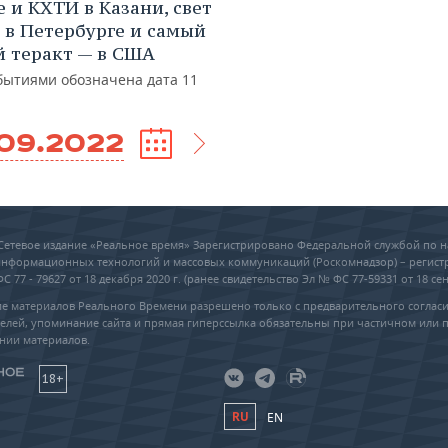
 и КХТИ в Казани, свет
я в Петербурге и самый
 теракт — в США
бытиями обозначена дата 11
.09.2022
6 Сетевое издание «Реальное время» Зарегистрировано Федеральной службой по н
 информационных технологий и массовых коммуникаций (Роскомнадзор) – регис
 77 - 79627 от 18 декабря 2020 г. (ранее свидетельство Эл № ФС 77-59331 от 18 сен
е материалов Реального Времени разрешено только с предварительного соглас
елей, упоминание сайта и прямая гиперссылка обязательны при частичном или 
нии материалов.
18+
RU
EN