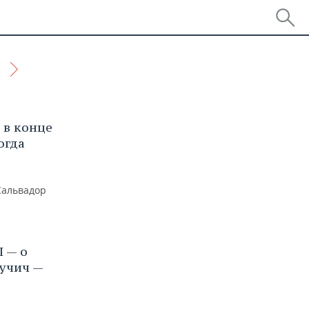
 в конце
когда
Сальвадор
I — о
Вучич —