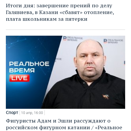
НЕФТЕХИМИЯ
Итоги дня: завершение прений по делу
РОЗНИЧНАЯ ТОРГОВЛЯ
НОВОСТИ ТЕХНОЛОГИЙ
МЕРОПРИЯТИЯ
Галявиева, в Казани «сбавят» отопление,
НЕФТЬ
плата школьникам за пятерки
ТРАНСПОРТ
IT
НОВОСТИ МЕРОПРИЯТИЙ
СПОРТ
ОПК
УСЛУГИ
МЕДИА
ВЫЕЗДНАЯ РЕДАКЦИЯ
НОВОСТИ СПОРТА
ОБЩЕСТВО
ЭНЕРГЕТИКА
ТЕЛЕКОММУНИКАЦИИ
БИЗНЕС-БРАНЧИ
ФУТБОЛ
НОВОСТИ ОБЩЕСТВА
ФОТОГАЛЕРЕЯ
ONLINE-КОНФЕРЕНЦИИ
ХОККЕЙ
ВЛАСТЬ
СЮЖЕТЫ
ОТКРЫТАЯ ЛЕКЦИЯ
БАСКЕТБОЛ
ИНФРАСТРУКТУРА
СПРАВОЧНИК
ВОЛЕЙБОЛ
ИСТОРИЯ
СПИСОК ПЕРСОН
ПОЛНАЯ ВЕРСИЯ
КИБЕРСПОРТ
КУЛЬТУРА
СПИСОК КОМПАНИЙ
Спорт
10 апр, 16:00
ФИГУРНОЕ КАТАНИЕ
МЕДИЦИНА
Фигуристы Адам и Эшли рассуждают о
российском фигурном катании / «Реальное