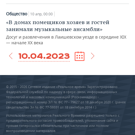
Общество
10 апр, 00:00
«В домах помещиков хозяев и гостей
занимали музыкальные ансамбли»
Досуг и развлечения в Лаишевском уезде в середине XIX
— начале XX века
10.04.2023
© 2015 - 2026 Сетевое издание «Реальное время» Зарегистрировано
Федеральной службой по надзору в сфере связи, информационных
технологий и массовых коммуникаций (Роскомнадзор) –
регистрационный номер ЭЛ № ФС 77 - 79627 от 18 декабря 2020 г. (ранее
свидетельство Эл № ФС 77-59331 от 18 сентября 2014 г.)
Использование материалов Реального Времени разрешено только с
предварительного согласия правообладателей, упоминание сайта и
прямая гиперссылка обязательны при частичном или полном
воспроизведении материалов.