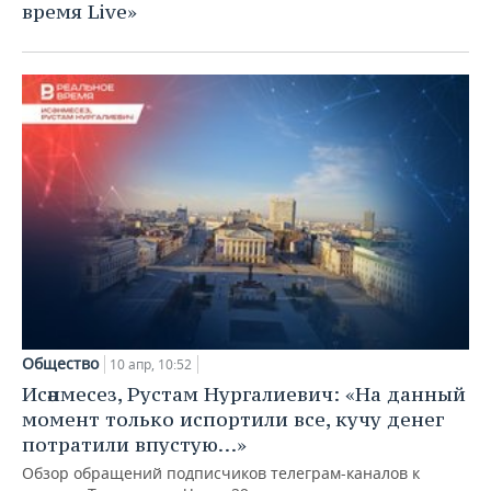
ВОДНЫЕ ВИДЫ СПОРТА
ОБРАЗОВАНИЕ
время Live»
ХОККЕЙ С МЯЧОМ
ПРОИСШЕСТВИЯ
Общество
10 апр, 10:52
Исәнмесез, Рустам Нургалиевич: «На данный
момент только испортили все, кучу денег
потратили впустую…»
Обзор обращений подписчиков телеграм-каналов к