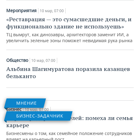
Мероприятия
10 мар, 07:00
«Реставрация — это сумасшедшие деньги, и
функционально здание не используешь»
ТЦ вымрут, как динозавры, архитекторов заменит ИИ, а
увеличить зеленые зоны поможет невидимая рука рынка
Общество
«При пересмотре зарплаты часто
Общество
10 мар, 07:00
исходили из убеждения, что муж
Альбина Шагимуратова поразила казанцев
должен зарабатывать больше жены»
бельканто
10 мар, 07:00
МНЕНИЕ
Бизнес
10 мар, 07:00
БИЗНЕС-ЗАДАЧНИК
Опрос предпринимателей: помеха ли семья
карьере
Бизнесмены о том, как семейное положение сотрудников
влияет на карьерный рост