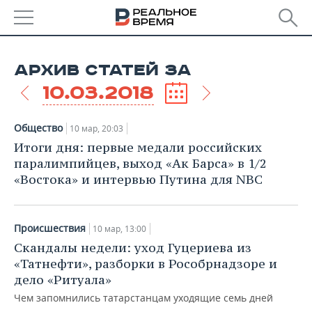
РЕГИОНЫ
АРХИВ СТАТЕЙ ЗА
БАШКОРТОСТАН
НОВОСТИ
10.03.2018
ТАТАРСТАН
АНАЛИТИКА
Общество
10 мар, 20:03
УДМУРТИЯ
НОВОСТИ АНАЛИТИКИ
ЭКОНОМИКА
Итоги дня: первые медали российских
паралимпийцев, выход «Ак Барса» в 1/2
ДЕКЛАРАЦИИ О ДОХОДАХ
НОВОСТИ ЭКОНОМИКИ
ПРОМЫШЛЕННОСТЬ
«Востока» и интервью Путина для NBC
КОРОЛИ ГОСЗАКАЗА ПФО
ФИНАНСЫ
НОВОСТИ
НЕДВИЖИМОСТЬ
ПРОМЫШЛЕННОСТИ
Происшествия
10 мар, 13:00
ВУЗЫ ТАТАРСТАНА
БАНКИ
НОВОСТИ НЕДВИЖИМОСТИ
АВТО
Скандалы недели: уход Гуцериева из
АГРОПРОМ
«Татнефти», разборки в Рособрнадзоре и
КОМУ ПРИНАДЛЕЖАТ
БЮДЖЕТ
НОВОСТИ АВТО
БИЗНЕС
дело «Ритуала»
ТОРГОВЫЕ ЦЕНТРЫ
МАШИНОСТРОЕНИЕ
ТАТАРСТАНА
Чем запомнились татарстанцам уходящие семь дней
ИНВЕСТИЦИИ
НОВОСТИ БИЗНЕСА
ТЕХНОЛОГИИ