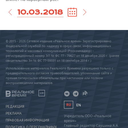
10.03.2018
© 2015 - 2026 Сетевое издание «Реальное время» Зарегистрировано
Федеральной службой по надзору в сфере связи, информационных
технологий и массовых коммуникаций (Роскомнадзор) –
регистрационный номер ЭЛ № ФС 77 - 79627 от 18 декабря 2020 г. (ранее
свидетельство Эл № ФС 77-59331 от 18 сентября 2014 г.)
Использование материалов Реального Времени разрешено только с
предварительного согласия правообладателей, упоминание сайта и
прямая гиперссылка обязательны при частичном или полном
воспроизведении материалов.
18+
RU
EN
РЕДАКЦИЯ
РЕКЛАМА
Учредитель ООО «Реальное
ПРАВОВАЯ ИНФОРМАЦИЯ
время»
Главный редактор Саушина А.А.
ПОЛИТИКА О ПЕРСОНАЛЬНЫХ