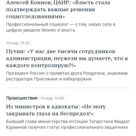
ВОДНЫЕ ВИДЫ СПОРТА
ОБРАЗОВАНИЕ
Алексей Коннов, ЦАИР: «Власть стала
подтверждать важные решения
ХОККЕЙ С МЯЧОМ
ПРОИСШЕСТВИЯ
социсследованиями»
Профессиональный социолог — о том, какую силу в
цифрах увидели бизнес и власть
10 мар, 15:30
Путин: «У нас две тысячи сотрудников
администрации, неужели вы думаете, что я
каждого контролирую?!»
Президент России о приветах друга Ролдугина, знакомом
рестораторе Пригожине и кибероружии
Происшествия
10 мар, 10:00
Из министров в адвокаты: «Не могу
закрывать глаза на беспредел!»
Бывший глава министерства юстиции Татарстана Мидхат
Курманов получил статус профессионального защитника