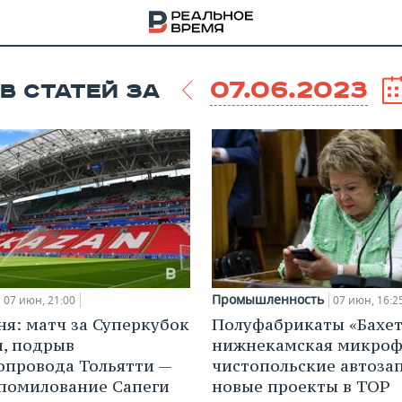
07.06.2023
В СТАТЕЙ ЗА
Промышленность
07 июн, 21:00
07 июн, 16:2
ня: матч за Суперкубок
Полуфабрикаты «Бахет
и, подрыв
нижнекамская микроф
НА
провода Тольятти —
чистопольские автоза
 помилование Сапеги
новые проекты в ТОР