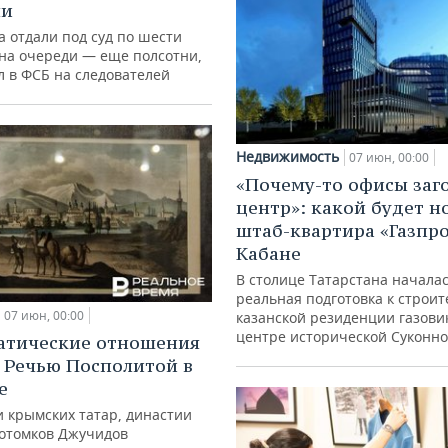
ми
 отдали под суд по шести
 на очереди — еще полсотни,
л в ФСБ на следователей
Недвижимость
07 июн, 00:00
«Почему-то офисы заг
центр»: какой будет н
штаб-квартира «Газпр
Кабане
В столице Татарстана начала
реальная подготовка к строит
07 июн, 00:00
казанской резиденции газови
центре исторической Суконн
атические отношения
 Речью Посполитой в
е
и крымских татар, династии
потомков Джучидов