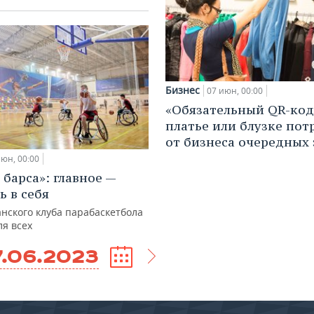
Бизнес
07 июн, 00:00
«Обязательный QR-код
платье или блузке пот
от бизнеса очередных 
июн, 00:00
 барса»: главное —
ь в себя
нского клуба парабаскетбола
ля всех
7.06.2023