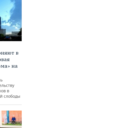
оняют в
овая
ома» на
сь
ельству
ков в
ой слободы