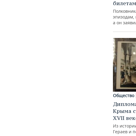
ВОДНЫЕ ВИДЫ СПОРТА
ОБРАЗОВАНИЕ
билета
Полковника
ХОККЕЙ С МЯЧОМ
ПРОИСШЕСТВИЯ
эпизодам,
а он заяви
Общество
Диплом
Крыма с
XVII век
Из истори
Гераев и 