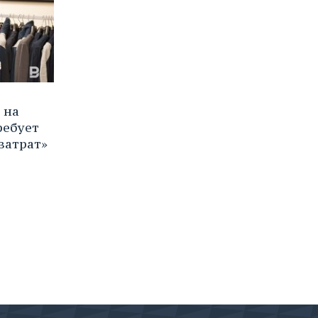
 на
ребует
затрат»