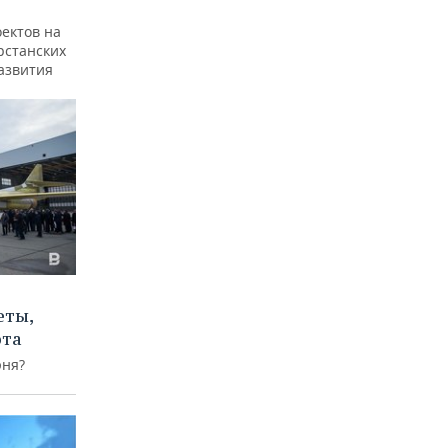
ектов на
арстанских
азвития
еты,
юта
юня?