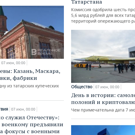
Татарстана
Комиссия одобрила шесть про
5,6 млрд рублей для всех тат
территорий опережающего р
07 июн, 00:00
вы: Казань, Маскара,
авки, фабрики
ну из татарских купеческих
Общество
07 июн, 00:00
День в истории: самол
полоний и криптовал
твия
07 июн, 00:00
Чем примечательна дата 7 и
но служил Отечеству»:
 военкому предъявили
за фокусы с военными