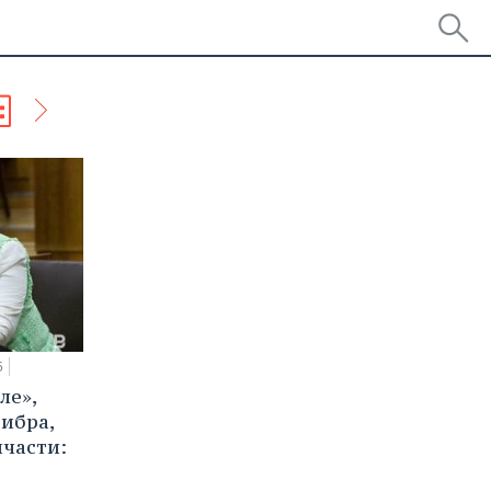
5
ле»,
ибра,
пчасти: