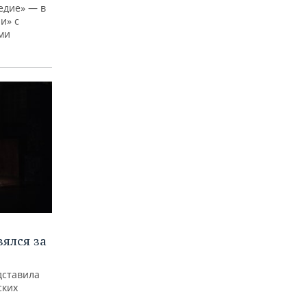
едие» — в
и» с
ми
ялся за
дставила
ских