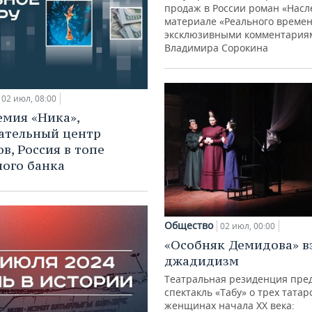
продаж в России роман «Насл
материале «Реального времен
эксклюзивными комментария
Владимира Сорокина
02 июл, 08:00
мия «Ника»,
ательный центр
в, Россия в топе
ого банка
Общество
02 июл, 00:00
«Особняк Демидова» вз
джадидизм
Театральная резиденция пре
спектакль «Табу» о трех татар
женщинах начала XX века: