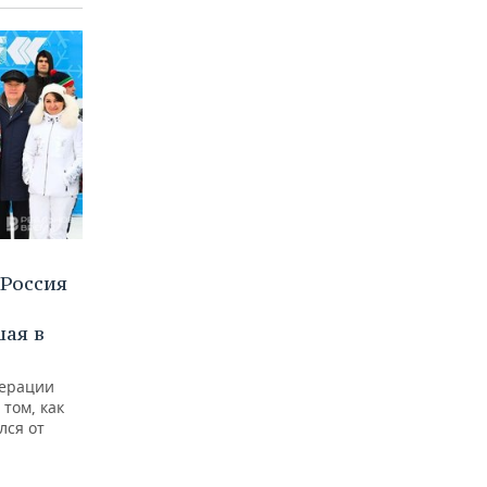
 Россия
шая в
дерации
том, как
лся от