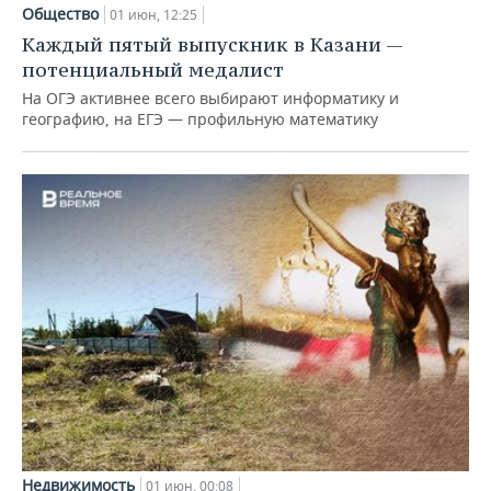
НЕФТЕХИМИЯ
Общество
01 июн, 12:25
РОЗНИЧНАЯ ТОРГОВЛЯ
НОВОСТИ ТЕХНОЛОГИЙ
МЕРОПРИЯТИЯ
Каждый пятый выпускник в Казани —
НЕФТЬ
потенциальный медалист
ТРАНСПОРТ
IT
НОВОСТИ МЕРОПРИЯТИЙ
СПОРТ
На ОГЭ активнее всего выбирают информатику и
ОПК
географию, на ЕГЭ — профильную математику
УСЛУГИ
МЕДИА
ВЫЕЗДНАЯ РЕДАКЦИЯ
НОВОСТИ СПОРТА
ОБЩЕСТВО
ЭНЕРГЕТИКА
ТЕЛЕКОММУНИКАЦИИ
БИЗНЕС-БРАНЧИ
ФУТБОЛ
НОВОСТИ ОБЩЕСТВА
ФОТОГАЛЕРЕЯ
ONLINE-КОНФЕРЕНЦИИ
ХОККЕЙ
ВЛАСТЬ
СЮЖЕТЫ
ОТКРЫТАЯ ЛЕКЦИЯ
БАСКЕТБОЛ
ИНФРАСТРУКТУРА
СПРАВОЧНИК
ВОЛЕЙБОЛ
ИСТОРИЯ
СПИСОК ПЕРСОН
ПОЛНАЯ ВЕРСИЯ
КИБЕРСПОРТ
КУЛЬТУРА
СПИСОК КОМПАНИЙ
ФИГУРНОЕ КАТАНИЕ
МЕДИЦИНА
Недвижимость
01 июн, 00:08