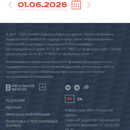
01.06.2026
© 2015 - 2026 Сетевое издание «Реальное время» Зарегистрировано
Федеральной службой по надзору в сфере связи, информационных
технологий и массовых коммуникаций (Роскомнадзор) –
регистрационный номер ЭЛ № ФС 77 - 79627 от 18 декабря 2020 г. (ранее
свидетельство Эл № ФС 77-59331 от 18 сентября 2014 г.)
Использование материалов Реального Времени разрешено только с
предварительного согласия правообладателей, упоминание сайта и
прямая гиперссылка обязательны при частичном или полном
воспроизведении материалов.
18+
RU
EN
РЕДАКЦИЯ
РЕКЛАМА
Учредитель ООО «Реальное
ПРАВОВАЯ ИНФОРМАЦИЯ
время»
Главный редактор Саушина А.А.
ПОЛИТИКА О ПЕРСОНАЛЬНЫХ
Телефон редакции: +7 (843) 222-
ДАННЫХ
90-80