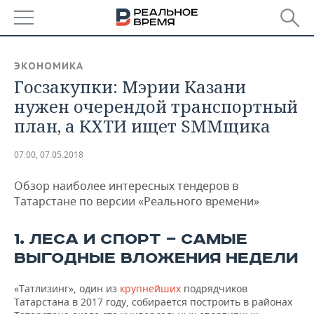
РЕГИОНЫ
ЭКОНОМИКА
Госзакупки: Мэрии Казани
БАШКОРТОСТАН
НОВОСТИ
нужен очерендой транспортный
ТАТАРСТАН
АНАЛИТИКА
план, а КХТИ ищет SMMщика
УДМУРТИЯ
НОВОСТИ АНАЛИТИКИ
ЭКОНОМИКА
07:00, 07.05.2018
ДЕКЛАРАЦИИ О ДОХОДАХ
НОВОСТИ ЭКОНОМИКИ
ПРОМЫШЛЕННОСТЬ
Обзор наиболее интересных тендеров в
Татарстане по версии «Реального времени»
КОРОЛИ ГОСЗАКАЗА ПФО
ФИНАНСЫ
НОВОСТИ
НЕДВИЖИМОСТЬ
ПРОМЫШЛЕННОСТИ
1. ЛЕСА И СПОРТ — САМЫЕ
ВУЗЫ ТАТАРСТАНА
БАНКИ
НОВОСТИ НЕДВИЖИМОСТИ
АВТО
АГРОПРОМ
ВЫГОДНЫЕ ВЛОЖЕНИЯ НЕДЕЛИ
КОМУ ПРИНАДЛЕЖАТ
БЮДЖЕТ
НОВОСТИ АВТО
БИЗНЕС
ТОРГОВЫЕ ЦЕНТРЫ
МАШИНОСТРОЕНИЕ
«Татлизинг», один из
крупнейших
подрядчиков
ТАТАРСТАНА
Татарстана в 2017 году, собирается построить в районах
ИНВЕСТИЦИИ
НОВОСТИ БИЗНЕСА
ТЕХНОЛОГИИ