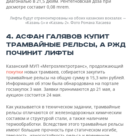
диагональю в 21,5 дюйм. Рентегновская доза при
досмотре составит 0,08 mrem.
Лифты будут отремонтированы на обоих казанских вокзалах —
«Казань-1» и «Казань-2». Фото Романа Хасаева
4. АСФАН ГАЛЯВОВ КУПИТ
ТРАМВАЙНЫЕ РЕЛЬСЫ, А РЖД
ПОЧИНИТ ЛИФТЫ
Казанский МУП «Метроэлектротранс», продолжающий
покупки
новых трамваев, собирается закупить
трамвайные рельсы на общую сумму в 15,3 млн рублей.
Информация об этом была обнародована на портале
госзакупок 3 мая. Заявки принимаются до 21 мая, а
аукцион состоится 24 мая.
Как указывается в техническом задании, трамвайные
рельсы отличаются от железнодорожных химическим
составом и структурой стали, а также наличием
термообработки. Вследствие этого трамвайные рельсы
имеют большие прочность при статическом изгибе,
твердость, износостойкость рельса и временное