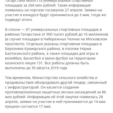
Татарстана около ста универсальных спортивных
НЕФТЕХИМИЯ
площадок за 268 млн рублей. Такая информация
РОЗНИЧНАЯ ТОРГОВЛЯ
НОВОСТИ ТЕХНОЛОГИЙ
МЕРОПРИЯТИЯ
появилась на портале госзакупок 27 апреля. Заявки на
НЕФТЬ
участие в конкурсе будут приниматься до 3 мая, тогда же
подведут итоги.
ТРАНСПОРТ
IT
НОВОСТИ МЕРОПРИЯТИЙ
СПОРТ
ОПК
В списке — 97 универсальных спортивных площадок в
УСЛУГИ
МЕДИА
ВЫЕЗДНАЯ РЕДАКЦИЯ
НОВОСТИ СПОРТА
ОБЩЕСТВО
районах Татарстана от 900 тысяч рублей до 10 миллионов
ЭНЕРГЕТИКА
(в случае площадки в Набережных Челнах на Московском
проспекте). Отдельно указаны спортивная площадка в
ТЕЛЕКОММУНИКАЦИИ
БИЗНЕС-БРАНЧИ
ФУТБОЛ
НОВОСТИ ОБЩЕСТВА
ФОТОГАЛЕРЕЯ
Березняке Кукморского района, в поселке Норма
Балтасинского района, а также площадка для игры в
ONLINE-КОНФЕРЕНЦИИ
ХОККЕЙ
ВЛАСТЬ
СЮЖЕТЫ
волейбол, баскетбол и мини-футбол на территории
казанского лицея 131. Все работы должны быть
ОТКРЫТАЯ ЛЕКЦИЯ
БАСКЕТБОЛ
ИНФРАСТРУКТУРА
СПРАВОЧНИК
выполнены до 30 августа 2018 года.
Тем временем, Министерство сельского хозяйства и
ВОЛЕЙБОЛ
ИСТОРИЯ
СПИСОК ПЕРСОН
ПОЛНАЯ ВЕРСИЯ
продовольствия обнародовало другой тендер, связанный
с инфраструктурой. Он касается создания
КИБЕРСПОРТ
КУЛЬТУРА
СПИСОК КОМПАНИЙ
противоэрозионных защитных лесных насаждений за 86
млн рублей. Информация об этой закупке появилась 28
апреля, заявки на участие в ней принимаются до 14 мая.
ФИГУРНОЕ КАТАНИЕ
МЕДИЦИНА
Аукцион состоится 17 мая.