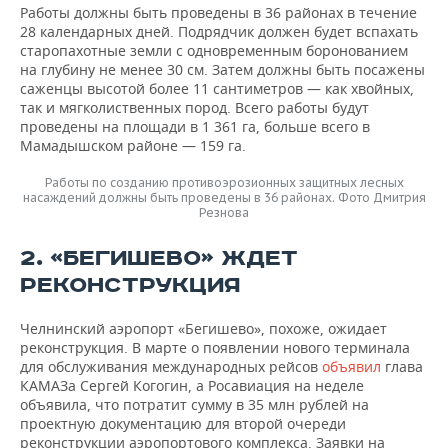
ВОДНЫЕ ВИДЫ СПОРТА
ОБРАЗОВАНИЕ
Работы должны быть проведены в 36 районах в течение
28 календарных дней. Подрядчик должен будет вспахать
ХОККЕЙ С МЯЧОМ
ПРОИСШЕСТВИЯ
старопахотные земли с одновременным боронованием
на глубину не менее 30 см. Затем должны быть посажены
саженцы высотой более 11 сантиметров — как хвойных,
так и мягколиственных пород. Всего работы будут
проведены на площади в 1 361 га, больше всего в
Мамадышском районе — 159 га.
Работы по созданию противоэрозионных защитных лесных
насаждений должны быть проведены в 36 районах. Фото Дмитрия
Резнова
2. «БЕГИШЕВО» ЖДЕТ
РЕКОНСТРУКЦИЯ
Челнинский аэропорт «Бегишево», похоже, ожидает
реконструкция. В марте о появлении нового терминала
для обслуживания международных рейсов
объявил
глава
КАМАЗа Сергей Когогин, а Росавиация на неделе
объявила, что потратит сумму в 35 млн рублей на
проектную документацию для второй очереди
реконструкции аэропортового комплекса. Заявки на