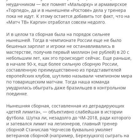
ВОДНЫЕ ВИДЫ СПОРТА
ОБРАЗОВАНИЕ
неудачником — все помнят «Мальорку» и армавирское
«Торпедо», да и в нынешнем «Ростове» дела у тренера
ХОККЕЙ С МЯЧОМ
ПРОИСШЕСТВИЯ
пока не идут. К этому остается добавить тот факт, что на
«Матч ТВ» Карпин отработал совсем недолго.
И в целом та сборная была на порядок сильнее
нынешней. Тогда в чемпионате России еще не было
бешеных зарплат и игроки не останавливались в
мастерстве, получив первый миллион (не рублей) в 20 с
небольшим лет, как это происходит сейчас. Еще раньше,
в начале 90-х, еще более сильную сборную России,
составленную преимущественно из представителей
европейских клубов, шутливо называли чемпионом мира
по товарищеским матчам. Тогда наша команда
умудрилась обыграть даже бразильцев в контрольном
поединке.
Нынешняя сборная, составленная из деградирующих
«детей лимита», — объективно слабейшая в истории
футбола. Шутка ли, незадолго до ЧМ-2018, ради которого
и затевался лимит на легионеров, главный тренер
сборной Станислав Черчесов буквально умоляет
ветеранов сборной (например, Березуцкого) сыграть на