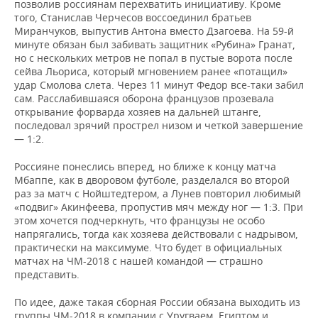
позволив россиянам перехватить инициативу. Кроме
того, Станислав Черчесов воссоединил братьев
Миранчуков, выпустив Антона вместо Дзагоева. На 59-й
минуте обязан был забивать защитник «Рубина» Гранат,
но с нескольких метров не попал в пустые ворота после
сейва Льориса, который мгновением ранее «потащил»
удар Смолова слета. Через 11 минут Федор все-таки забил
сам. Расслабившаяся оборона французов прозевала
открывание форварда хозяев на дальней штанге,
последовал зрячий прострел низом и четкой завершение
— 1:2.
Россияне понеслись вперед, но ближе к концу матча
Мбаппе, как в дворовом футболе, разделался во второй
раз за матч с Нойштедтером, а Лунев повторил любимый
«подвиг» Акинфеева, пропустив мяч между ног — 1:3. При
этом хочется подчеркнуть, что французы не особо
напрягались, тогда как хозяева действовали с надрывом,
практически на максимуме. Что будет в официальных
матчах на ЧМ-2018 с нашей командой — страшно
представить.
По идее, даже такая сборная России обязана выходить из
группы ЧМ-2018 в компании с Уругваем, Египтом и