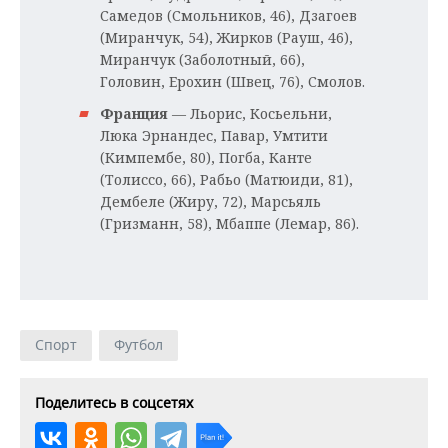
Самедов (Смольников, 46), Дзагоев
(Миранчук, 54), Жирков (Рауш, 46),
Миранчук (Заболотный, 66),
Головин, Ерохин (Швец, 76), Смолов.
Франция
— Льорис, Косьельни,
Люка Эрнандес, Павар, Умтити
(Кимпембе, 80), Погба, Канте
(Толиссо, 66), Рабьо (Матюиди, 81),
Дембеле (Жиру, 72), Марсьяль
(Гризманн, 58), Мбаппе (Лемар, 86).
Спорт
Футбол
Поделитесь в соцсетях