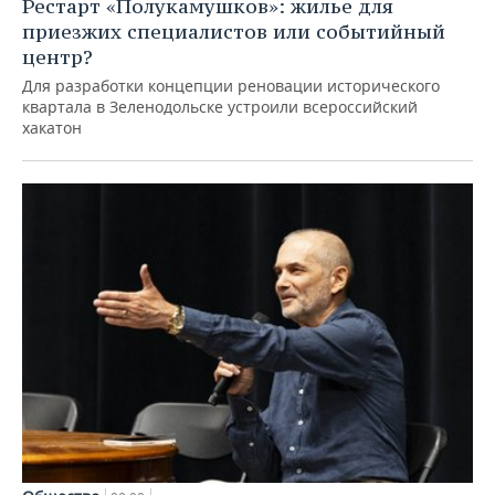
Рестарт «Полукамушков»: жилье для
приезжих специалистов или событийный
центр?
Для разработки концепции реновации исторического
квартала в Зеленодольске устроили всероссийский
хакатон