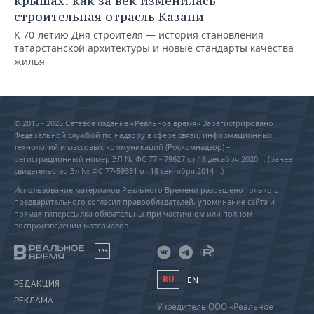
крышах: как за век изменилась
строительная отрасль Казани
К 70-летию Дня строителя — история становления
татарстанской архитектуры и новые стандарты качества
жилья
© 2015 - 2026 Сетевое издание «Реальное время» Зарегистрировано
Федеральной службой по надзору в сфере связи, информационных
технологий и массовых коммуникаций (Роскомнадзор) –
регистрационный номер ЭЛ № ФС 77 - 79627 от 18 декабря 2020 г. (ранее
свидетельство Эл № ФС 77-59331 от 18 сентября 2014 г.)
Использование материалов Реального Времени разрешено только с
предварительного согласия правообладателей, упоминание сайта и
прямая гиперссылка обязательны при частичном или полном
воспроизведении материалов.
18+
RU
EN
РЕДАКЦИЯ
РЕКЛАМА
Учредитель ООО «Реальное