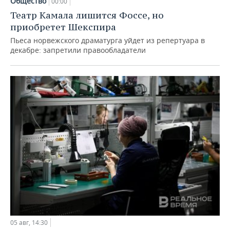
Общество
00:00
Театр Камала лишится Фоссе, но
приобретет Шекспира
Пьеса норвежского драматурга уйдет из репертуара в
декабре: запретили правообладатели
05 авг, 14:30