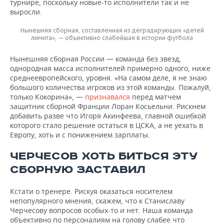
турнире, поскольку новые-то исполнители так и не
выросли.
Нынешняя сборная, составленная из деградирующих «детей
лимита», — объективно слабейшая в истории футбола
Нынешняя сборная России — команда без звезд,
однородная масса исполнителей примерно одного, ниже
среднеевропейского, уровня. «На самом деле, я не знаю
большого количества игроков из этой команды. Пожалуй,
только Кокорина», —
признавался
перед матчем
защитник сборной Франции Лоран Косьельни. Рискнем
добавить разве что Игоря Акинфеева, главной ошибкой
которого стало решение остаться в ЦСКА, а не уехать в
Европу, хоть и с понижением зарплаты.
ЧЕРЧЕСОВ ХОТЬ БИТЬСЯ ЭТУ
СБОРНУЮ ЗАСТАВИЛ
Кстати о тренере. Рискуя оказаться носителем
непопулярного мнения, скажем, что к Станиславу
Черчесову вопросов особых-то и нет. Наша команда
объективно по персоналиям на голову слабее что