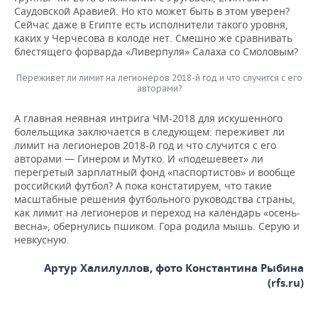
Саудовской Аравией. Но кто может быть в этом уверен?
Сейчас даже в Египте есть исполнители такого уровня,
каких у Черчесова в колоде нет. Смешно же сравнивать
блестящего форварда «Ливерпуля» Салаха со Смоловым?
Переживет ли лимит на легионеров 2018-й год и что случится с его
авторами?
А главная неявная интрига ЧМ-2018 для искушенного
болельщика заключается в следующем: переживет ли
лимит на легионеров 2018-й год и что случится с его
авторами — Гинером и Мутко. И «подешевеет» ли
перегретый зарплатный фонд «паспортистов» и вообще
российский футбол? А пока констатируем, что такие
масштабные решения футбольного руководства страны,
как лимит на легионеров и переход на календарь «осень-
весна», обернулись пшиком. Гора родила мышь. Серую и
невкусную.
Артур Халилуллов, фото Константина Рыбина
(rfs.ru)