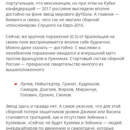
португальцев, что мексиканцев, но при этом на Кубке
конфедераций — 2017 россияне выглядели вполне
достойно на фоне звезд мирового футбола. А главное —
боевито и свежо, чего так не хватало сборной
«пенсионеров» Слуцкого на Евро-2016.
Сейчас же крупное поражение (0:3) от бразильцев на
своем поле воспринимается вполне себе буднично.
Можно даже сказать — достойно. С мыслями о
неизбежном поражении ожидался и вчерашний матч
против французов в Лужниках. Стартовый состав сборной
России — прекрасное свидетельство многого из
вышеизложенного:
Лунев, Нойштедтер, Гранат, Кудряшов,
Самедов, Дзагоев, Жирков, Миранчук,
Головин, Ерохин, Смолов.
Звезд здесь и правда нет. А самое ужасное, что для этой
сборной потеря защитников уровня Джикии или Васина
становится трагедией, как и отсутствие Зобнина с
Кузяевым. «Сейчас не будет Кузяева и Зобнина — людей-
энерджайзеров по движению и самоотдаче, которые