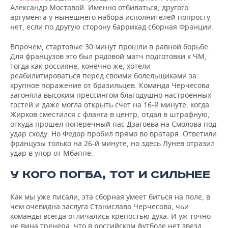
Александр Мостовой. Именно отбиваться, другого
аргумента у нынешнего набора исполнителей попросту
нет, если по другую сторону баррикад сборная Франции.
Впрочем, стартовые 30 минут прошли в равной борьбе.
Для французов это был рядовой матч подготовки к ЧМ,
тогда как россияне, конечно же, хотели
реабилитироваться перед своими болельщиками за
крупное поражение от бразильцев. Команда Черчесова
загоняла высоким прессингом благодушно настроенных
гостей и даже могла открыть счет на 16-й минуте, когда
Жирков сместился с фланга в центр, отдал в штрафную,
откуда прошел поперечный пас Дзагоева на Смолова под
удар сходу. Но Федор пробил прямо во вратаря. Ответили
французы только на 26-й минуте, но здесь Лунев отразил
удар в упор от Мбаппе.
У КОГО ПОГБА, ТОТ И СИЛЬНЕЕ
Как мы уже писали, эта сборная умеет биться на поле, в
чем очевидна заслуга Станислава Черчесова, чьи
команды всегда отличались крепостью духа. И уж точно
не вина тренера, что в российском футболе нет звезд