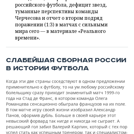
НЕФТЕХИМИЯ
российского футбола, дефицит звезд,
РОЗНИЧНАЯ ТОРГОВЛЯ
НОВОСТИ ТЕХНОЛОГИЙ
туманные перспективы команды
МЕРОПРИЯТИЯ
НЕФТЬ
Черчесова и отчет о втором подряд
поражении (1:3) в матчах с сильными
ТРАНСПОРТ
IT
НОВОСТИ МЕРОПРИЯТИЙ
СПОРТ
ОПК
мира сего — в материале «Реального
времени».
УСЛУГИ
МЕДИА
ВЫЕЗДНАЯ РЕДАКЦИЯ
НОВОСТИ СПОРТА
ОБЩЕСТВО
ЭНЕРГЕТИКА
ТЕЛЕКОММУНИКАЦИИ
БИЗНЕС-БРАНЧИ
ФУТБОЛ
НОВОСТИ ОБЩЕСТВА
ФОТОГАЛЕРЕЯ
СЛАБЕЙШАЯ СБОРНАЯ РОССИИ
ONLINE-КОНФЕРЕНЦИИ
ХОККЕЙ
ВЛАСТЬ
СЮЖЕТЫ
В ИСТОРИИ ФУТБОЛА
ОТКРЫТАЯ ЛЕКЦИЯ
БАСКЕТБОЛ
ИНФРАСТРУКТУРА
СПРАВОЧНИК
Когда эти две страны соседствуют в одном предложении
применительно к футболу, то на ум любому российскому
болельщику сразу приходит знаменитый матч 1999-го
ВОЛЕЙБОЛ
ИСТОРИЯ
СПИСОК ПЕРСОН
ПОЛНАЯ ВЕРСИЯ
года на Стад де Франс, в котором команда Олега
Романцева сенсационно обыграла французов на их поле.
КИБЕРСПОРТ
КУЛЬТУРА
СПИСОК КОМПАНИЙ
В том матче игру своей жизни изобразил Александр
Панов, оформив дубль. Больше в своей карьере этот
невысокий форвард так нигде и никогда не сыграет. А
ФИГУРНОЕ КАТАНИЕ
МЕДИЦИНА
решающий гол забил Валерий Карпин, который с тех пор
успел стать как успешным тренером, так и специалистом-