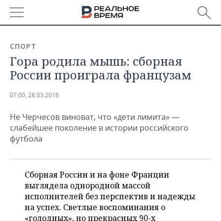
РЕГИОНЫ
СПОРТ
Гора родила мышь: сборная
БАШКОРТОСТАН
НОВОСТИ
России проиграла французам
ТАТАРСТАН
АНАЛИТИКА
07:00, 28.03.2018
УДМУРТИЯ
НОВОСТИ АНАЛИТИКИ
ЭКОНОМИКА
Не Черчесов виноват, что «дети лимита» —
ДЕКЛАРАЦИИ О ДОХОДАХ
НОВОСТИ ЭКОНОМИКИ
ПРОМЫШЛЕННОСТЬ
слабейшее поколение в истории российского
футбола
КОРОЛИ ГОСЗАКАЗА ПФО
ФИНАНСЫ
НОВОСТИ
НЕДВИЖИМОСТЬ
ПРОМЫШЛЕННОСТИ
ВУЗЫ ТАТАРСТАНА
БАНКИ
НОВОСТИ НЕДВИЖИМОСТИ
АВТО
Сборная России и на фоне Франции
АГРОПРОМ
выглядела однородной массой
КОМУ ПРИНАДЛЕЖАТ
БЮДЖЕТ
НОВОСТИ АВТО
БИЗНЕС
исполнителей без перспектив и надежды
ТОРГОВЫЕ ЦЕНТРЫ
МАШИНОСТРОЕНИЕ
на успех. Светлые воспоминания о
ТАТАРСТАНА
ИНВЕСТИЦИИ
НОВОСТИ БИЗНЕСА
ТЕХНОЛОГИИ
«голодных», но прекрасных 90-х