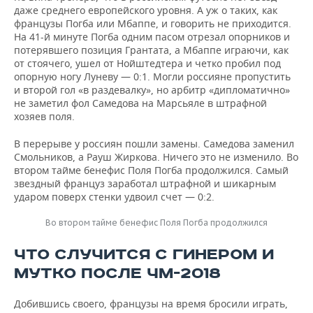
даже среднего европейского уровня. А уж о таких, как
французы Погба или Мбаппе, и говорить не приходится.
На 41-й минуте Погба одним пасом отрезал опорников и
потерявшего позиция Грантата, а Мбаппе играючи, как
от стоячего, ушел от Нойштедтера и четко пробил под
опорную ногу Луневу — 0:1. Могли россияне пропустить
и второй гол «в раздевалку», но арбитр «дипломатично»
не заметил фол Самедова на Марсьяле в штрафной
хозяев поля.
В перерыве у россиян пошли замены. Самедова заменил
Смольников, а Рауш Жиркова. Ничего это не изменило. Во
втором тайме бенефис Поля Погба продолжился. Самый
звездный француз заработал штрафной и шикарным
ударом поверх стенки удвоил счет — 0:2.
Во втором тайме бенефис Поля Погба продолжился
ЧТО СЛУЧИТСЯ С ГИНЕРОМ И
МУТКО ПОСЛЕ ЧМ-2018
Добившись своего, французы на время бросили играть,