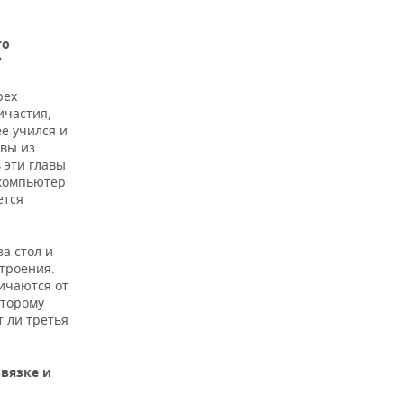
то
?
рех
ичастия,
ее учился и
авы из
 эти главы
 компьютер
ется
а стол и
строения.
личаются от
оторому
т ли третья
звязке и