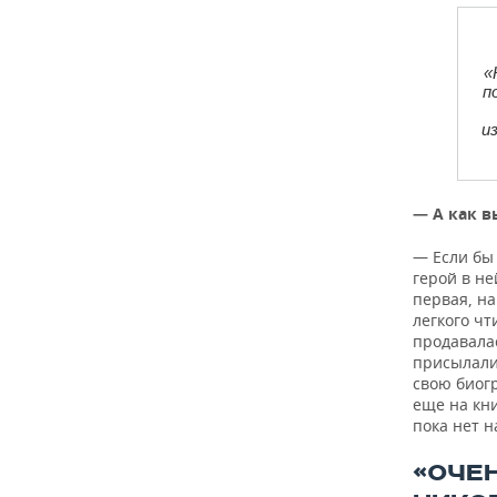
«
п
и
— А как в
— Если бы
герой в не
первая, на
легкого чт
продавалас
присылали 
свою биог
еще на кни
пока нет н
«ОЧЕ