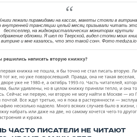
Книги лежали пирамидами на кассах, макеты стояли в витрина
о внутренней трансляции целый месяц призывали читать эт
бестселлер, на жидкокристаллических мониторах крутили
зображение обложки. Я шел по Тверской, видел стопки моих книг
витрине и мне казалось, что это такой сон». Фото meduza.io
ы решились написать вторую книжку?
 первая книжка не пошла, я бы точно не стал писать вторую. 
й тот же, но уже повзрослевший. Правда, она не такая веселая, 
 дворе уже не 1980-е, а октябрь 1993-го. Часть читателей, кото
ива, были удивлены, но в целом книжку приняли тепло, и она 
ь. Сейчас ни первую, ни вторую не могу найти в Москве — из 
почтой. Все ждут третью, но я пока в растерянности — эксплу
рафию несколько надоело. Много всяких случаев было в жизни,
жку набрать или даже на две, но самому хочется чего-то другог
астроения и куража.
НЬ ЧАСТО ПИСАТЕЛИ НЕ ЧИТАЮТ