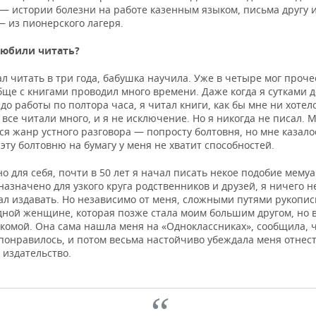
— истории болезни на работе казенным языком, письма другу 
— из пионерского лагеря.
любили читать?
ал читать в три года, бабушка научила. Уже в четыре мог проч
бще с книгами проводил много времени. Даже когда я сутками 
до работы по полтора часа, я читал книги, как бы мне ни хотело
 все читали много, и я не исключение. Но я никогда не писал. 
ся жанр устного разговора — попросту болтовня, но мне казало
эту болтовню на бумагу у меня не хватит способностей.
 для себя, почти в 50 лет я начал писать некое подобие мемуа
азначено для узкого круга родственников и друзей, я ничего н
ал издавать. Но независимо от меня, сложными путями рукопис
дной женщине, которая позже стала моим большим другом, но в
комой. Она сама нашла меня на «Одноклассниках», сообщила, 
 понравилось, и потом весьма настойчиво убеждала меня отнес
 издательство.