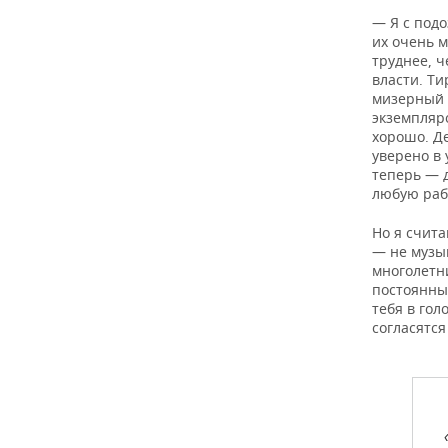
— Я с под
их очень м
труднее, ч
власти. Ти
мизерный 
экземпляро
хорошо. Де
уверено в
теперь — д
любую раб
Но я счита
— не музык
многолетн
постоянных
тебя в гол
согласятся