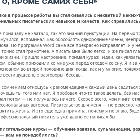
ГО, КРОМЕ САМИХ СЕБЯ»
ка в процессе работы вы сталкивались с нехваткой каких-
нальных писательских навыков и качеств. Как справились
 поначалу не хватало, так это знаний пунктуации. На первых т
 мучился, вспоминал, как обособлять однородные члены, деепр
ова. Но программа Word сама все прекрасно исправляет. Я у н
 точно стал грамотнее. А писать мне было легко. Я же писал гл
й жизни. Пришло настроение, поймал кураж. Идеи, как увязать
гом, обычно приходили ко мне уже перед отходом ко сну. Я и за
основном во второй половине дня, когда, как и у многих, появля
е вести душевные разговоры, беседы.
 сомнением отношусь к рекомендациям каждый день садиться з
очешь ты того или нет. Я пробовал что-то такое делать, без на
л потом — не получалось ничего. Скорее всего, мои книги от
ессиональных авторов. Писательство для меня — не ремесло, к
ятить жизнь. И это еще одна причина, почему я не знаю, буде
рофессиональный писатель уже давно ее написал бы.
 писательские курсы — обучение завязке, кульминации, ра
 — вам не понадобились?