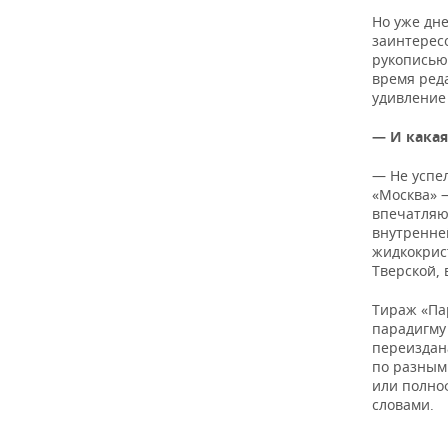
Но уже дне
заинтересо
рукописью 
время реда
удивление
— И какая
— Не успел
«Москва» 
впечатляю
внутренне
жидкокрис
Тверской, 
Тираж «Пар
парадигму
переиздан
по разным
или полно
словами.