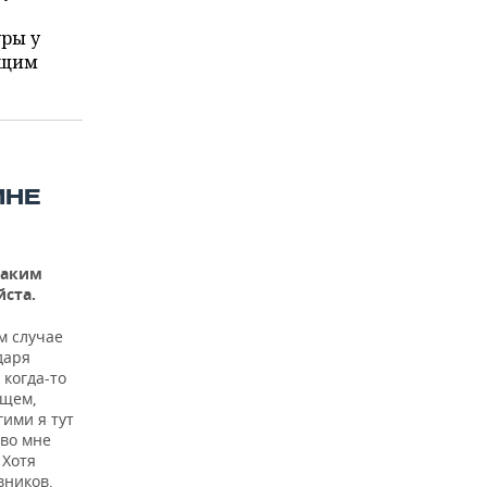
уры у
ющим
МНЕ
каким
йста.
м случае
даря
 когда-то
ищем,
гими я тут
 во мне
 Хотя
вников.