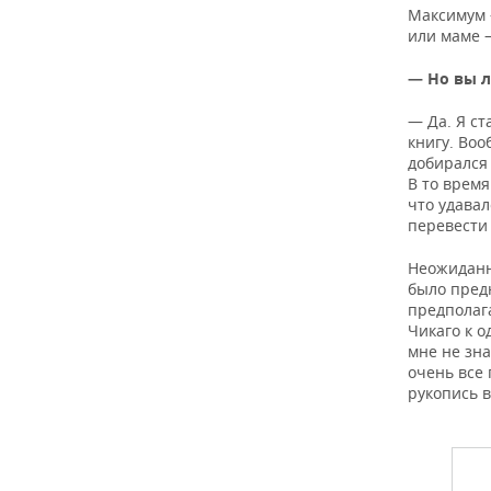
ВОДНЫЕ ВИДЫ СПОРТА
ОБРАЗОВАНИЕ
Максимум 
или маме 
ХОККЕЙ С МЯЧОМ
ПРОИСШЕСТВИЯ
— Но вы 
— Да. Я ст
книгу. Воо
добирался 
В то время
что удавал
перевести 
Неожиданно
было предн
предполаг
Чикаго к о
мне не зна
очень все
рукопись в