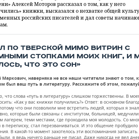
ни» Алексей Моторов рассказал о том, как у него
чились» книжки, высказался о нехватке общей культ
еменных российских писателей и дал советы начина
ам.
ЕЛ ПО ТВЕРСКОЙ МИМО ВИТРИН С
МНЫМИ СТОПКАМИ МОИХ КНИГ, И 
ЛОСЬ, ЧТО ЭТО СОН»
 Маркович, наверняка не все наши читатели знают о том, 
м был ваш путь в литературу. Расскажите об этом, пожалу
, что слова «путь в литературу» слишком торжественны. В мое
сить: «Как у вас книжки получились?» Ответ: в основном благо
потому что они позволили мне встретить людей, которых я знал
вно, которые были связаны с институтом, больницей, медучил
 лагерем, теми местами, где проходила моя молодость. Со мно
 в переписку, стал перезваниваться. И это общение пробудило
ия. В какой-то момент захотелось эти воспоминания записать.
ыли, я ведь ничего раньше не писал. Даже никогда не вел дне