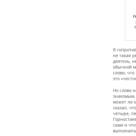
Н
Я сопротив
не такая 
деятель, н
обычной м
слово, что
это «чест
Но слово н
знакомым, 
может ли о
сказал, чт
четыре, пе
Горностае
сами и что
выполнить