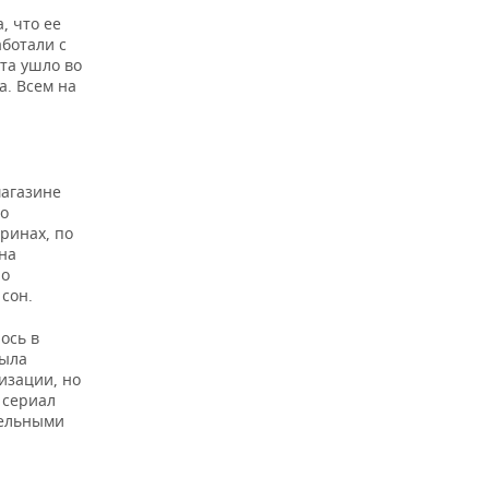
, что ее
аботали с
ста ушло во
а. Всем на
магазине
ло
ринах, по
на
по
 сон.
ось в
была
изации, но
 сериал
тельными