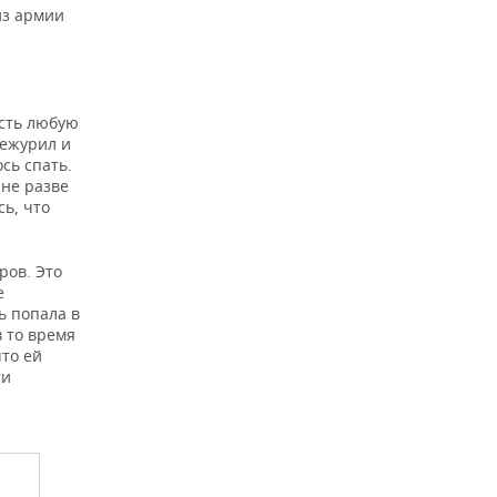
из армии
есть любую
дежурил и
сь спать.
Мне разве
сь, что
ров. Это
е
ь попала в
 то время
что ей
ти