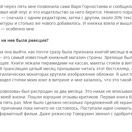
й через пять мне позвонила сама Варя Горностаева и сообщила
вал мой опус и что издательство за него берется. Немного пор
— сначала с одним редактором, затем с другим, около 20% тек
ктуры и столько же нового добавилось. И книжка взяла и вышл
 — особенно мне.
 на нее была реакция?
а она выйти, как почти сразу была признана книгой месяца в 
— это самый известный книжный магазин страны. Зрелище бы
щее. Книги лежали пирамидами на кассах, макеты стояли в вит
й трансляции целый месяц призывали читать этот бестселлер, 
таллических мониторах крутили изображение обложки. Я шел 
видел стопки моих книг в витрине и мне казалось, что это такой
овозова» был распродан за два месяца. Это никак не вписывал
 моей жизни. Пошли хорошие отзывы критиков. Первая книга 
а пять раз. Мне было сделано несколько предложений об экран
 причинам пока ничего не состоялось. Поступали идеи снимать
форматный фильм. Даже режиссер Говорухин звонил с одобри