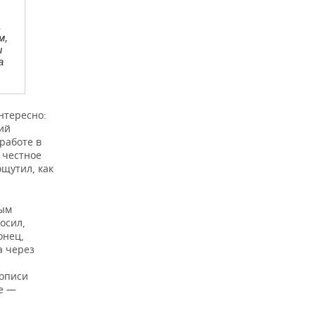
.
м,
и
а
интересно:
ий
работе в
 честное
ощутил, как
ным
осил,
онец,
а через
кописи
ое —