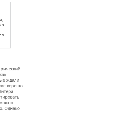
х,
от
 в
Лирический
как
рые ждали
тоже хорошо
Питера
атировать
 можно
о. Однако