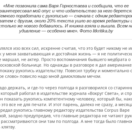
«Мне позвонила сама Варя Горностаева и сообщила, что ее
заинтересовал мой опус и что издательство за него берется
емного поработали с рукописью — сначала с одним редакторо
затем с другим, около 20% текста ушло во время редактуры 
столько же нового добавилось. И книжка взяла и вышла. Всем н
удивление — особенно мне». Фото litkritika.by
лялся изо всех сил, искренне считая, что это будет никому не 
уж у меня захватывающая и достойная жизнь — я не политическ
е маршал, не актер. Просто воспоминания бывшего медбрата о 
осковской больнице. Но однажды в разговоре я дал американке
 покажу рукопись издательству. Повесил трубку и моментально 
ное слово» повисло надо мной дамокловым мечом.
адо держать, и где-то через полгода я разговорился со старин
который работал в издательстве журнала «Вокруг Света», и спр
н показать рукопись компетентному человеку, который бы, нак
о это все не для печати. И этот парень, далеко не сразу, а месяц
редал рукопись главному редактору издательства Corpus Варе
вой, заодно предупредив, что главные редактора не читают ру
 рассматриваются они там по полгода. А мне тогда было главн
 клятву.