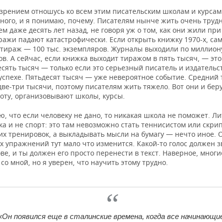
озрением отношусь ко всем этим писательским школам и курсам
ного, и я понимаю, почему. Писателям нынче жить очень трудн
ем даже десять лет назад, не говоря уж о том, как они жили при
ражи падают катастрофически. Если открыть книжку 1970-х, са
тираж — 100 тыс. экземпляров. Журналы выходили по миллион
в. А сейчас, если книжка выходит тиражом в пять тысяч, — это
сять тысяч — только если это серьезный писатель и издательс
 успехе. Пятьдесят тысяч — уже невероятное событие. Средний
ве-три тысячи, поэтому писателям жить тяжело. Вот они и беру
оту, организовывают школы, курсы.
ю, что если человеку не дано, то никакая школа не поможет. Л
а и не спорт: это там невозможно стать теннисистом или скри
их тренировок, а выкладывать мысли на бумагу — нечто иное. 
 упражнений тут мало что изменится. Какой-то голос должен з
ове, и ты должен его просто перенести в текст. Наверное, многи
 со мной, но я уверен, что научить этому трудно.
«Он появился еще в сталинские времена, когда все начинающи