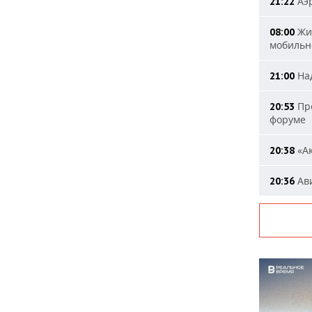
Аэр
21:22
Жит
08:00
мобильн
Над
21:00
Пре
20:53
форуме
«Ак
20:38
Ави
20:36