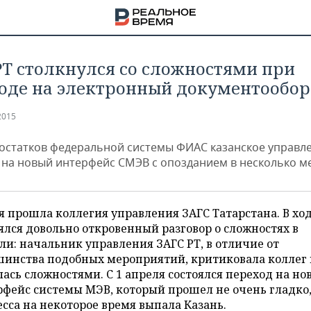
РТ столкнулся со сложностями при
оде на электронный документообор
2015
достатков федеральной системы ФИАС казанское управл
 на новый интерфейс СМЭВ с опозданием в несколько м
я прошла коллегия управления ЗАГС Татарстана. В ход
ялся довольно откровенный разговор о сложностях в
ли: начальник управления ЗАГС РТ, в отличие от
шинства подобных мероприятий, критиковала коллег 
НА
ась сложностями. С 1 апреля состоялся переход на но
фейс системы МЭВ, который прошел не очень гладко,
сса на некоторое время выпала Казань.