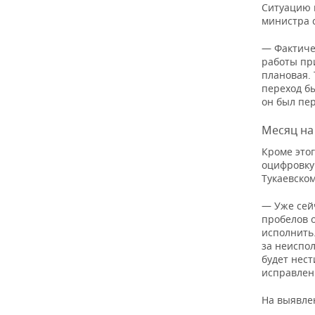
ВОДНЫЕ ВИДЫ СПОРТА
ОБРАЗОВАНИЕ
Ситуацию 
министра 
ХОККЕЙ С МЯЧОМ
ПРОИСШЕСТВИЯ
— Фактиче
работы пр
плановая. 
переход б
он был пер
Месяц на
Кроме этог
оцифровку
Тукаевско
— Уже сейч
пробелов 
исполнить
за неиспо
будет нес
исправлен
На выявлен