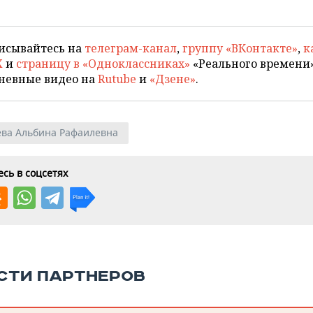
исывайтесь на
телеграм-канал
,
группу «ВКонтакте»
,
к
X
и
страницу в «Одноклассниках»
«Реального времени»
невные видео на
Rutube
и
«Дзене»
.
ва Альбина Рафаилевна
сь в соцсетях
СТИ ПАРТНЕРОВ