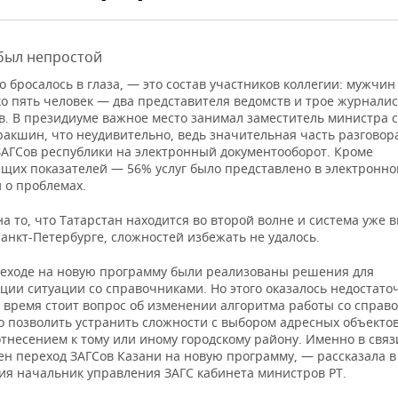
был непростой
о бросалось в глаза, — это состав участников коллегии: мужчин
о пять человек — два представителя ведомств и трое журналис
в. В президиуме важное место занимал заместитель министра с
ракшин, что неудивительно, ведь значительная часть разговор
ЗАГСов республики на электронный документооборот. Кроме
щих показателей — 56% услуг было представлено в электронн
 о проблемах.
а то, что Татарстан находится во второй волне и система уже 
анкт-Петербурге, сложностей избежать не удалось.
еходе на новую программу были реализованы решения для
ии ситуации со справочниками. Но этого оказалось недостаточ
 время стоит вопрос об изменении алгоритма работы со справ
о позволить устранить сложности с выбором адресных объектов
отнесением к тому или иному городскому району. Именно в связ
ен переход ЗАГСов Казани на новую программу, — рассказала в
ия начальник управления ЗАГС кабинета министров РТ.