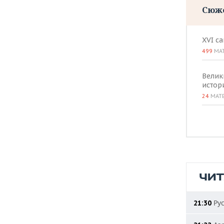
Сюж
XVI с
499
МА
Велик
истор
24
МАТ
ЧИ
Рус
21:30