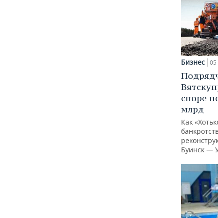
Бизнес
05 
Подрядч
Вятскуп
споре п
млрд
Как «Хотьк
банкротств
реконстру
Буинск — 