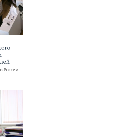
кого
и
блей
 в России