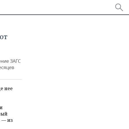
от
ение ЗАГС
есяцев
е нее
и
вый
 — из