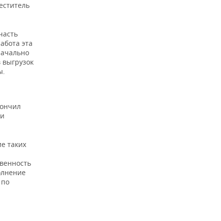
еститель
часть
абота эта
начально
 выгрузок
ы.
кончил
 и
е таких
твенность
олнение
 по