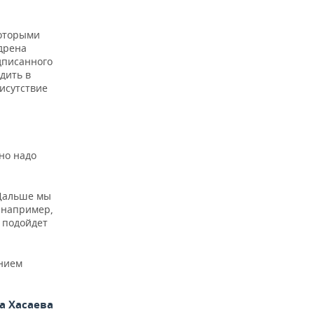
которыми
едрена
одписанного
дить в
исутствие
но надо
 Дальше мы
 например,
а подойдет
ением
а Хасаева