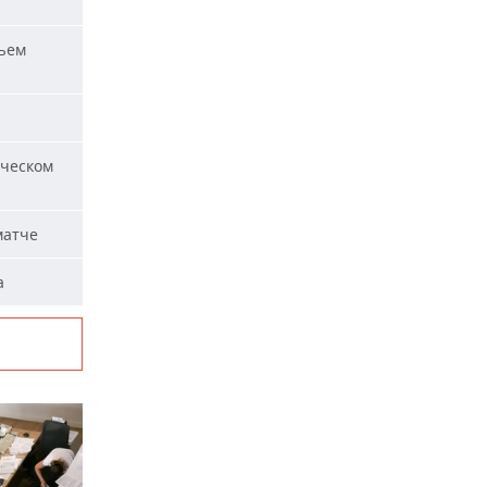
ъем
ическом
матче
а