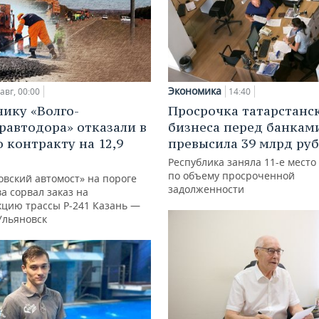
Экономика
авг, 00:00
14:40
ику «Волго-
Просрочка татарстанс
равтодора» отказали в
бизнеса перед банкам
о контракту на 12,9
превысила 39 млрд ру
Республика заняла 11-е место
по объему просроченной
овский автомост» на пороге
задолженности
а сорвал заказ на
кцию трассы Р‑241 Казань —
Ульяновск