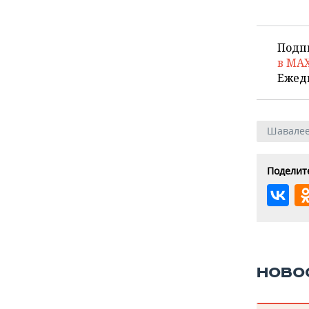
Подп
в MA
Ежед
Шавалее
Поделите
НОВО