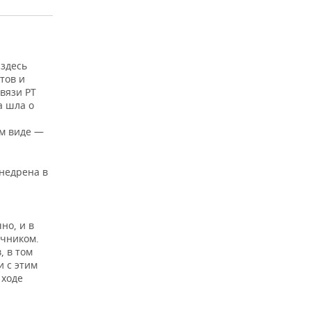
 здесь
тов и
вязи РТ
а шла о
ом виде —
внедрена в
но, и в
очником.
, в том
и с этим
 ходе