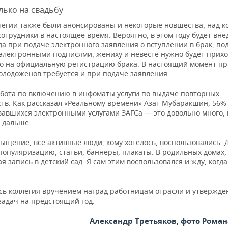
лько на свадьбу
ллегии также были анонсированы и некоторые новшества, над 
отрудники в настоящее время. Вероятно, в этом году будет вн
гда при подаче электронного заявления о вступлении в брак, п
электронными подписями, жениху и невесте нужно будет прихо
ко на официальную регистрацию брака. В настоящий момент пр
олодоженов требуется и при подаче заявления.
абота по включению в инфоматы услуги по выдаче повторных
ств. Как рассказал «Реальному времени» Азат Мубаракшин, 56%
вавшихся электронными услугами ЗАГСа — это довольно много, 
и дальше:
сыщение, все активные люди, кому хотелось, воспользовались.
популяризацию, статьи, баннеры, плакаты. В родильных домах,
я запись в детский сад. Я сам этим воспользовался и жду, когд
сь коллегия вручением наград работницам отрасли и утвержд
задач на предстоящий год.
Александр Третьяков, фото Роман