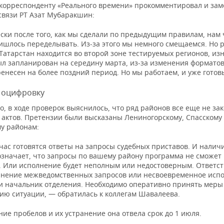
корреспонденту «Реального времени» прокомментировал и зам
связи РТ Азат Мубаракшин:
ски после того, как мы сделали по предыдущим правилам, нам 
ишлось переделывать. Из-за этого мы немного смещаемся. Но р
Татарстан находится во второй зоне тестируемых регионов, из
ыл запланирован на середину марта, из-за изменения форматов
енесен на более поздний период. Но мы работаем, и уже готов
 оцифровку
о, в ходе проверок выяснилось, что ряд районов все еще не за
 актов. Претензии были высказаны Лениногорскому, Спасскому
му районам:
ас готовятся ответы на запросы судебных приставов. И наличи
означает, что запросы по вашему району программа не сможет
. Или исполнение будет неполным или недостоверным. Ответс
лнение межведомственных запросов или несвоевременное исп
ти начальник отделения. Необходимо оперативно принять меры
ию ситуации, — обратилась к коллегам Шавалеева.
ие пробелов и их устранение она отвела срок до 1 июля.