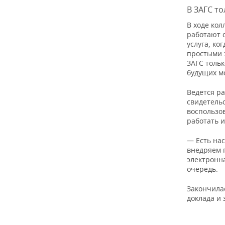
В ЗАГС то
В ходе ко
работают с
услуга, ко
простыми 
ЗАГС толь
будущих м
Ведется р
свидетель
воспользо
работать 
— Есть на
внедряем 
электронна
очередь.
Закончила
доклада и 