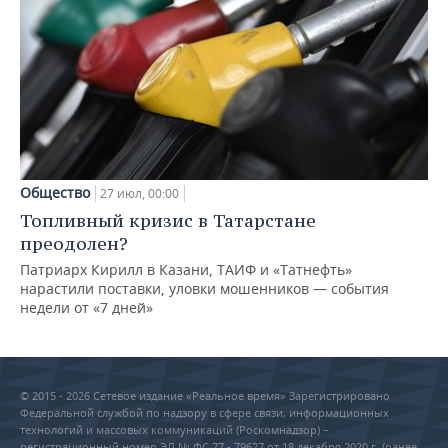
Общество
27 июл, 00:00
Топливный кризис в Татарстане
преодолен?
Патриарх Кирилл в Казани, ТАИФ и «Татнефть»
нарастили поставки, уловки мошенников — события
недели от «7 дней»
© 2015 - 2026 Сетевое издание «Реальное время» Зарегистрировано
Федеральной службой по надзору в сфере связи, информационных
технологий и массовых коммуникаций (Роскомнадзор) –
регистрационный номер ЭЛ № ФС 77 - 79627 от 18 декабря 2020 г. (ранее