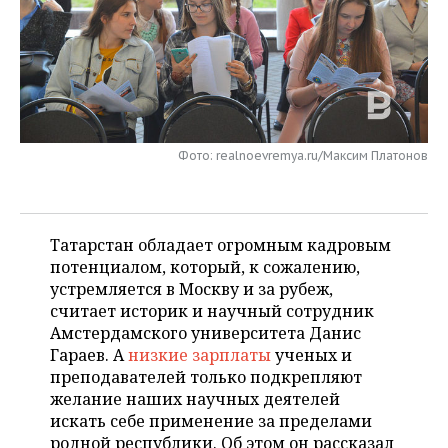
НЕФТЕХИМИЯ
РОЗНИЧНАЯ ТОРГОВЛЯ
НОВОСТИ ТЕХНОЛОГИЙ
МЕРОПРИЯТИЯ
НЕФТЬ
ТРАНСПОРТ
IT
НОВОСТИ МЕРОПРИЯТИЙ
СПОРТ
ОПК
УСЛУГИ
МЕДИА
ВЫЕЗДНАЯ РЕДАКЦИЯ
НОВОСТИ СПОРТА
ОБЩЕСТВО
ЭНЕРГЕТИКА
Фото: realnoevremya.ru/Максим Платонов
ТЕЛЕКОММУНИКАЦИИ
БИЗНЕС-БРАНЧИ
ФУТБОЛ
НОВОСТИ ОБЩЕСТВА
ФОТОГАЛЕРЕЯ
ONLINE-КОНФЕРЕНЦИИ
ХОККЕЙ
ВЛАСТЬ
СЮЖЕТЫ
Татарстан обладает огромным кадровым
потенциалом, который, к сожалению,
ОТКРЫТАЯ ЛЕКЦИЯ
БАСКЕТБОЛ
ИНФРАСТРУКТУРА
СПРАВОЧНИК
устремляется в Москву и за рубеж,
считает историк и научный сотрудник
ВОЛЕЙБОЛ
ИСТОРИЯ
СПИСОК ПЕРСОН
ПОЛНАЯ ВЕРСИЯ
Амстердамского университета Данис
Гараев. А
низкие зарплаты
ученых и
КИБЕРСПОРТ
КУЛЬТУРА
СПИСОК КОМПАНИЙ
преподавателей только подкрепляют
желание наших научных деятелей
ФИГУРНОЕ КАТАНИЕ
МЕДИЦИНА
искать себе применение за пределами
родной республики. Об этом он рассказал