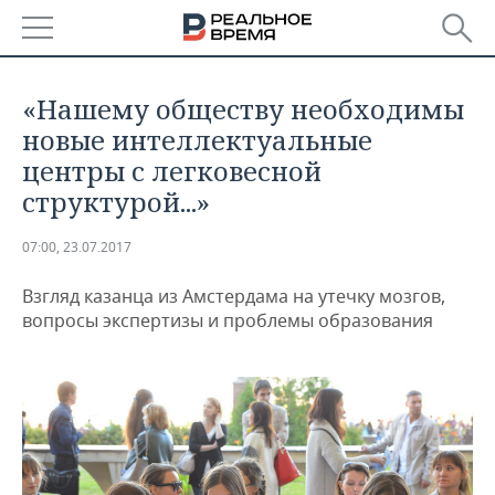
РЕГИОНЫ
«Нашему обществу необходимы
БАШКОРТОСТАН
НОВОСТИ
новые интеллектуальные
центры с легковесной
ТАТАРСТАН
АНАЛИТИКА
структурой...»
УДМУРТИЯ
НОВОСТИ АНАЛИТИКИ
ЭКОНОМИКА
07:00, 23.07.2017
ДЕКЛАРАЦИИ О ДОХОДАХ
НОВОСТИ ЭКОНОМИКИ
ПРОМЫШЛЕННОСТЬ
Взгляд казанца из Амстердама на утечку мозгов,
вопросы экспертизы и проблемы образования
КОРОЛИ ГОСЗАКАЗА ПФО
ФИНАНСЫ
НОВОСТИ
НЕДВИЖИМОСТЬ
ПРОМЫШЛЕННОСТИ
ВУЗЫ ТАТАРСТАНА
БАНКИ
НОВОСТИ НЕДВИЖИМОСТИ
АВТО
АГРОПРОМ
КОМУ ПРИНАДЛЕЖАТ
БЮДЖЕТ
НОВОСТИ АВТО
БИЗНЕС
ТОРГОВЫЕ ЦЕНТРЫ
МАШИНОСТРОЕНИЕ
ТАТАРСТАНА
ИНВЕСТИЦИИ
НОВОСТИ БИЗНЕСА
ТЕХНОЛОГИИ