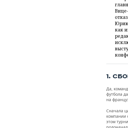
ВОДНЫЕ ВИДЫ СПОРТА
ОБРАЗОВАНИЕ
главн
Вице
ХОККЕЙ С МЯЧОМ
ПРОИСШЕСТВИЯ
отказ
Юрию 
как и
редак
исклю
выст
конф
1. С
Да, коман
футбола д
на францу
Сначала ц
компании с
этом турни
родоначал