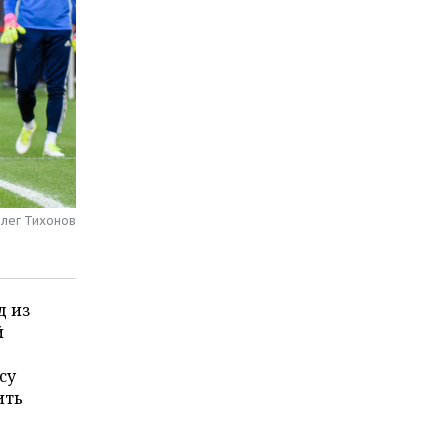
Олег Тихонов
д из
й
су
ить