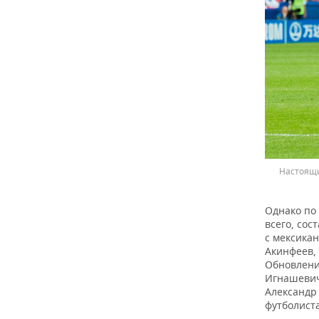
Настоящи
Однако по
всего, со
с мексика
Акинфеев, 
Обновлени
Игнашевич
Александр
футболиста