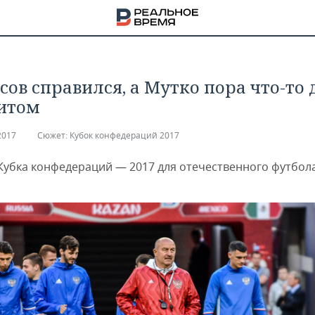
сов справился, а Мутко пора что-то 
итом
2017
Сюжет:
Кубок конфедераций 2017
 Кубка конфедераций — 2017 для отечественного футбол
НА