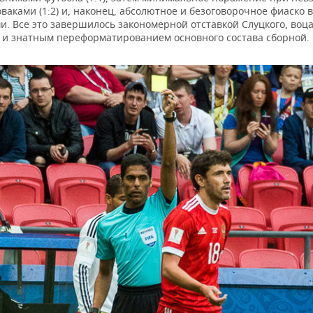
оваками (1:2) и, наконец, абсолютное и безоговорочное фиаско в
и. Все это завершилось закономерной отставкой Слуцкого, во
 и знатным переформатированием основного состава сборной.