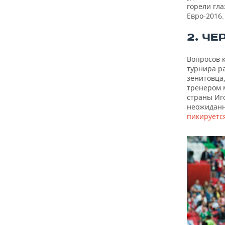
горели гла
Евро-2016.
2. Ч
Вопросов к
турнира р
зенитовца,
тренером 
страны Иг
неожиданн
пикируетс