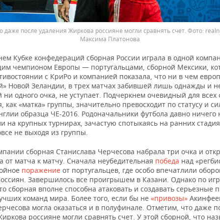
о даже после удаления Жиркова россияне могли сравнять счет.
real
Максима Платонова
ем Кубке конфедераций сборная России играла в одной компан
им чемпионом Европы — португальцами, сборной Мексики, ко
тивостоянии с КриРо и компанией показала, что ни в чем евро
й» Новой Зеландии, в трех матчах забившей лишь однажды и н
ни одного очка, не уступает. Подчеркнем очевидный для всех 
, как «матка» группы, значительно превосходит по статусу и си
нглии образца ЧЕ-2016. Родоначальники футбола давно ничего 
и на крупных турнирах, зачастую спотыкаясь на ранних стадия
все не выходя из группы.
омпании сборная Станислава Черчесова набрала три очка и отк
а от матча к матчу. Сначала неубедительная
победа
над «регби
тойное
поражение
от португальцев, где особо впечатлили обор
россиян. Завершилось все проигрышем в Казани. Однако по иг
то сборная вполне способна атаковать и создавать серьезные
учших команд мира. Более того, если бы не
«привозы»
Акинфее
рчесова могла оказаться и в полуфинале. Отметим, что даже п
иркова россияне могли сравнять счет. У этой сборной, что наз