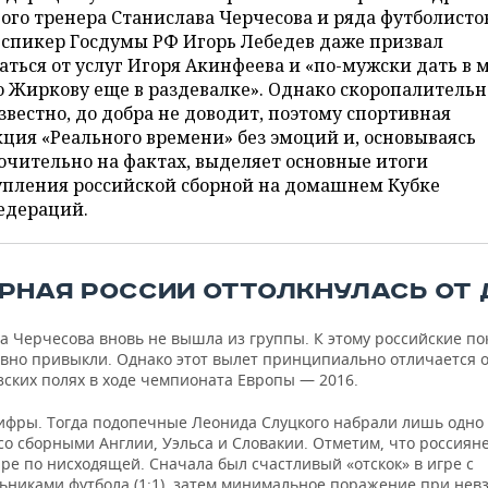
ого тренера Станислава Черчесова и ряда футболисто
-спикер Госдумы РФ Игорь Лебедев даже призвал
аться от услуг Игоря Акинфеева и «по-мужски дать в 
Жиркову еще в раздевалке». Однако скоропалительн
звестно, до добра не доводит, поэтому спортивная
ция «Реального времени» без эмоций и, основываясь
чительно на фактах, выделяет основные итоги
упления российской сборной на домашнем Кубке
едераций.
БОРНАЯ РОССИИ ОТТОЛКНУЛАСЬ ОТ
да Черчесова вновь не вышла из группы. К этому российские п
авно привыкли. Однако этот вылет принципиально отличается о
зских полях в ходе чемпионата Европы — 2016.
ифры. Тогда подопечные Леонида Слуцкого набрали лишь одно 
о сборными Англии, Уэльса и Словакии. Отметим, что россиян
ре по нисходящей. Сначала был счастливый «отскок» в игре с
ьниками футбола (1:1), затем минимальное поражение при нев