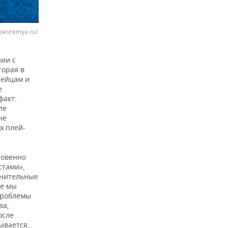
noevremya.ru/
ии с
торая в
пейцам и
е
факт:
ле
не
х плей-
ровенно
стами»,
онительные
ре мы
 проблемы
ва,
осле
ывается,