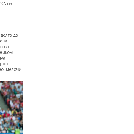
СКА на
долго до
зова
есова
рником
луа
ярно
о, мелочи.