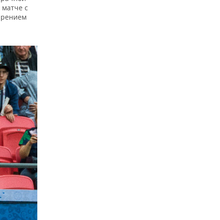
 матче с
царением