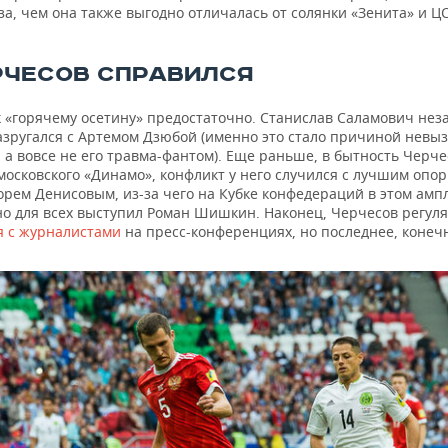
за, чем она также выгодно отличалась от солянки «Зенита» и Ц
ЕРЧЕСОВ СПРАВИЛСЯ
 «горячему осетину» предостаточно. Станислав Саламович неза
азругался с Артемом Дзюбой (именно это стало причиной невы
 а вовсе не его травма-фантом). Еще раньше, в бытность Черч
московского «Динамо», конфликт у него случился с лучшим опо
орем Денисовым, из-за чего на Кубке конфедераций в этом амп
о для всех выступил Роман Шишкин. Наконец, Черчесов регул
я с журналистами
на пресс-конференциях, но последнее, конечн