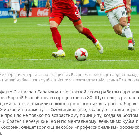
м открытием турнира стал защитник Васин, которого еще пару лет назад, 
списали из большого футбола.
realnoevremya.ru/Максима Платонова
 факту Станислав Саламович с основной своей работой справил
став сборной был обновлен процентов на 80. Шутка ли, в реша
нцами на поле появились лишь три игрока из «старого набора»
Жирков и на замену — Смольников (все, к слову, сыграли неуда
е прошло не только по возрастному принципу, когда за бортом
 и братья Березуцкие, но и по ментальному, ведь мимо Кубка 
 Кокорин, олицетворяющий собой «профессионализм» российск
.