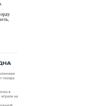
в.
морду
ость,
 ДНА
оклонники
т позора
очко в
е играли на
зрачной