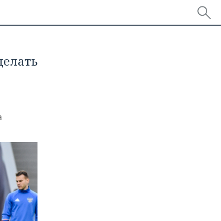
делать
а