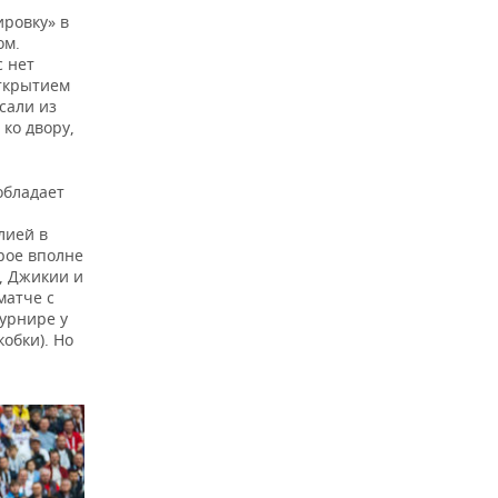
ировку» в
ом.
с нет
открытием
сали из
ко двору,
обладает
лией в
рое вполне
, Джикии и
матче с
турнире у
обки). Но