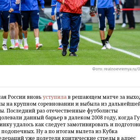
Фото: realnoevremya.ru/
ая России вновь
уступила
в решающем матче за выхо
пы на крупном соревновании и выбыла из дальнейше
ы. Последний раз отечественные футболисты
олевали данный барьер в далеком 2008 году, когда Гу
нку удалось как следует замотивировать и подготов
 подопечных. Ну а по итогам вылета из Кубка
едераций уже полетели критические стрелы в адрес