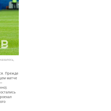
казалось,
ся. Прежде
ющем матче
 —
чно).
 остались
проехал
ого