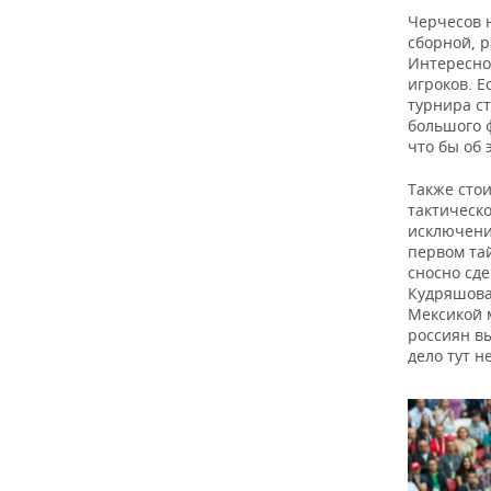
Черчесов 
сборной, 
Интересно,
игроков. Е
турнира ст
большого ф
что бы об 
Также стои
тактическо
исключени
первом та
сносно сд
Кудряшова
Мексикой м
россиян вы
дело тут н