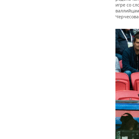
игре со сл
валлийцам
Черчесова