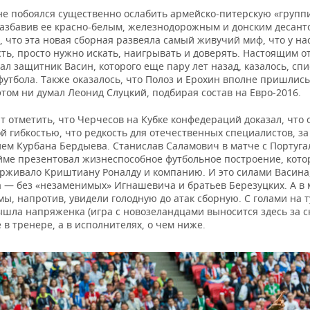
не побоялся существенно ослабить армейско-питерскую «групп
разбавив ее красно-белым, железнодорожным и донским десант
 что эта новая сборная развеяла самый живучий миф, что у на
сть, просто нужно искать, наигрывать и доверять. Настоящим 
ал защитник Васин, которого еще пару лет назад, казалось, спи
утбола. Также оказалось, что Полоз и Ерохин вполне пришлись 
этом ни думал Леонид Слуцкий, подбирая состав на Евро-2016.
т отметить, что Черчесов на Кубке конфедераций доказал, что 
й гибкостью, что редкость для отечественных специалистов, за
ем Курбана Бердыева. Станислав Саламович в матче с Португа
йме презентовал жизнеспособное футбольное построение, кото
ерживало Криштиану Роналду и компанию. И это силами Васина
 — без «незаменимых» Игнашевича и братьев Березуцких. А в 
ы, напротив, увидели голодную до атак сборную. С голами на 
шла напряженка (игра с новозеландцами выносится здесь за ск
е в тренере, а в исполнителях, о чем ниже.