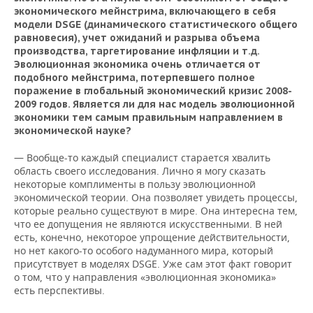
ВОДНЫЕ ВИДЫ СПОРТА
ОБРАЗОВАНИЕ
экономического мейнстрима, включающего в себя
модели DSGE (динамического статистического общего
ХОККЕЙ С МЯЧОМ
ПРОИСШЕСТВИЯ
равновесия), учет ожиданий и разрыва объема
производства, таргетирование инфляции и т.д.
Эволюционная экономика очень отличается от
подобного мейнстрима, потерпевшего полное
поражение в глобальный экономический кризис 2008-
2009 годов. Является ли для нас модель эволюционной
экономики тем самым правильным направлением в
экономической науке?
— Вообще-то каждый специалист старается хвалить
область своего исследования. Лично я могу сказать
некоторые комплименты в пользу эволюционной
экономической теории. Она позволяет увидеть процессы,
которые реально существуют в мире. Она интересна тем,
что ее допущения не являются искусственными. В ней
есть, конечно, некоторое упрощение действительности,
но нет какого-то особого надуманного мира, который
присутствует в моделях DSGE. Уже сам этот факт говорит
о том, что у направления «эволюционная экономика»
есть перспективы.