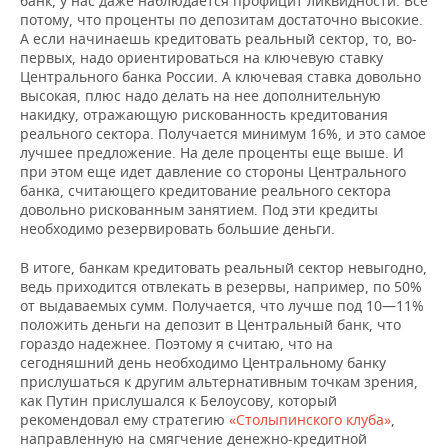
банк, у нас даже наблюдается профицит ликвидности. Все
потому, что проценты по депозитам достаточно высокие.
А если начинаешь кредитовать реальный сектор, то, во-
первых, надо ориентироваться на ключевую ставку
Центрального банка России. А ключевая ставка довольно
высокая, плюс надо делать на нее дополнительную
накидку, отражающую рискованность кредитования
реального сектора. Получается минимум 16%, и это самое
лучшее предложение. На деле проценты еще выше. И
при этом еще идет давление со стороны Центрального
банка, считающего кредитование реального сектора
довольно рискованным занятием. Под эти кредиты
необходимо резервировать большие деньги.
В итоге, банкам кредитовать реальный сектор невыгодно,
ведь приходится отвлекать в резервы, например, по 50%
от выдаваемых сумм. Получается, что лучше под 10—11%
положить деньги на депозит в Центральный банк, что
гораздо надежнее. Поэтому я считаю, что на
сегодняшний день необходимо Центральному банку
прислушаться к другим альтернативным точкам зрения,
как Путин прислушался к Белоусову, который
рекомендовал ему стратегию
«Столыпинского клуба»
,
направленную на смягчение денежно-кредитной