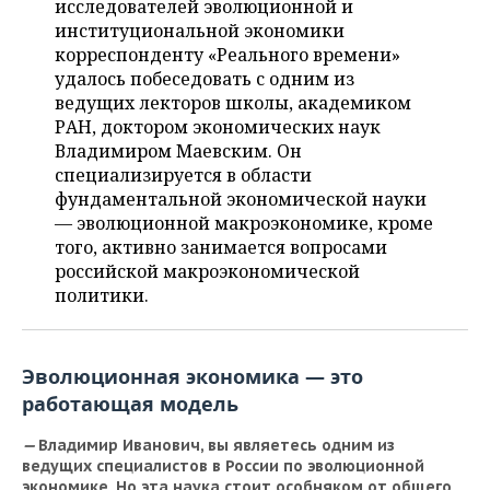
исследователей эволюционной и
НЕФТЕХИМИЯ
институциональной экономики
РОЗНИЧНАЯ ТОРГОВЛЯ
НОВОСТИ ТЕХНОЛОГИЙ
МЕРОПРИЯТИЯ
корреспонденту «Реального времени»
НЕФТЬ
удалось побеседовать с одним из
ТРАНСПОРТ
IT
НОВОСТИ МЕРОПРИЯТИЙ
СПОРТ
ведущих лекторов школы, академиком
ОПК
РАН, доктором экономических наук
УСЛУГИ
МЕДИА
ВЫЕЗДНАЯ РЕДАКЦИЯ
НОВОСТИ СПОРТА
ОБЩЕСТВО
Владимиром Маевским. Он
ЭНЕРГЕТИКА
специализируется в области
ТЕЛЕКОММУНИКАЦИИ
БИЗНЕС-БРАНЧИ
ФУТБОЛ
НОВОСТИ ОБЩЕСТВА
ФОТОГАЛЕРЕЯ
фундаментальной экономической науки
— эволюционной макроэкономике, кроме
ONLINE-КОНФЕРЕНЦИИ
ХОККЕЙ
ВЛАСТЬ
СЮЖЕТЫ
того, активно занимается вопросами
российской макроэкономической
ОТКРЫТАЯ ЛЕКЦИЯ
БАСКЕТБОЛ
ИНФРАСТРУКТУРА
СПРАВОЧНИК
политики.
ВОЛЕЙБОЛ
ИСТОРИЯ
СПИСОК ПЕРСОН
ПОЛНАЯ ВЕРСИЯ
Эволюционная экономика — это
КИБЕРСПОРТ
КУЛЬТУРА
СПИСОК КОМПАНИЙ
работающая модель
ФИГУРНОЕ КАТАНИЕ
МЕДИЦИНА
—
Владимир Иванович, вы являетесь одним из
ведущих специалистов в России по эволюционной
экономике. Но эта наука стоит особняком от общего