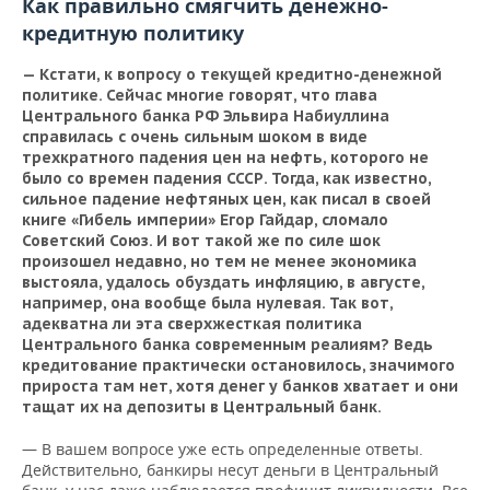
Как правильно смягчить денежно-
кредитную политику
— Кстати, к вопросу о текущей кредитно-денежной
политике. Сейчас многие говорят, что глава
Центрального банка РФ Эльвира Набиуллина
справилась с очень сильным шоком в виде
трехкратного падения цен на нефть, которого не
было со времен падения СССР. Тогда, как известно,
сильное падение нефтяных цен, как писал в своей
книге «Гибель империи» Егор Гайдар, сломало
Советский Союз. И вот такой же по силе шок
произошел недавно, но тем не менее экономика
выстояла, удалось обуздать инфляцию, в августе,
например, она вообще была нулевая. Так вот,
адекватна ли эта сверхжесткая политика
Центрального банка современным реалиям? Ведь
кредитование практически остановилось, значимого
прироста там нет, хотя денег у банков хватает и они
тащат их на депозиты в Центральный банк.
— В вашем вопросе уже есть определенные ответы.
Действительно, банкиры несут деньги в Центральный