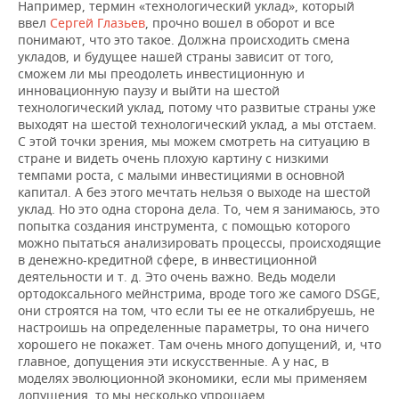
Например, термин «технологический уклад», который
ввел
Сергей Глазьев
, прочно вошел в оборот и все
понимают, что это такое. Должна происходить смена
укладов, и будущее нашей страны зависит от того,
сможем ли мы преодолеть инвестиционную и
инновационную паузу и выйти на шестой
технологический уклад, потому что развитые страны уже
выходят на шестой технологический уклад, а мы отстаем.
С этой точки зрения, мы можем смотреть на ситуацию в
стране и видеть очень плохую картину с низкими
темпами роста, с малыми инвестициями в основной
капитал. А без этого мечтать нельзя о выходе на шестой
уклад. Но это одна сторона дела. То, чем я занимаюсь, это
попытка создания инструмента, с помощью которого
можно пытаться анализировать процессы, происходящие
в денежно-кредитной сфере, в инвестиционной
деятельности и т. д. Это очень важно. Ведь модели
ортодоксального мейнстрима, вроде того же самого DSGE,
они строятся на том, что если ты ее не откалибруешь, не
настроишь на определенные параметры, то она ничего
хорошего не покажет. Там очень много допущений, и, что
главное, допущения эти искусственные. А у нас, в
моделях эволюционной экономики, если мы применяем
допущения, то мы несколько упрощаем