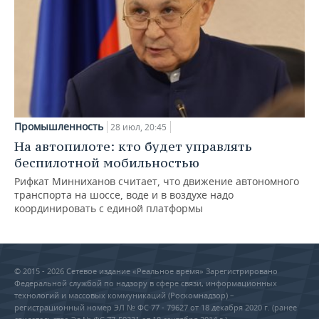
Промышленность
28 июл, 20:45
На автопилоте: кто будет управлять
беспилотной мобильностью
Рифкат Минниханов считает, что движение автономного
транспорта на шоссе, воде и в воздухе надо
координировать с единой платформы
© 2015 - 2026 Сетевое издание «Реальное время» Зарегистрировано
Федеральной службой по надзору в сфере связи, информационных
технологий и массовых коммуникаций (Роскомнадзор) –
регистрационный номер ЭЛ № ФС 77 - 79627 от 18 декабря 2020 г. (ранее