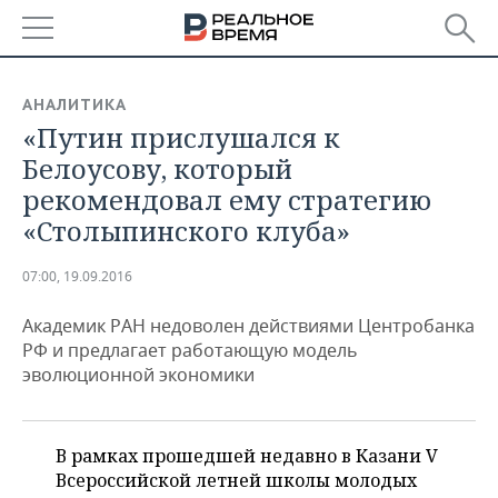
РЕГИОНЫ
АНАЛИТИКА
«Путин прислушался к
БАШКОРТОСТАН
НОВОСТИ
Белоусову, который
ТАТАРСТАН
АНАЛИТИКА
рекомендовал ему стратегию
«Столыпинского клуба»
УДМУРТИЯ
НОВОСТИ АНАЛИТИКИ
ЭКОНОМИКА
07:00, 19.09.2016
ДЕКЛАРАЦИИ О ДОХОДАХ
НОВОСТИ ЭКОНОМИКИ
ПРОМЫШЛЕННОСТЬ
Академик РАН недоволен действиями Центробанка
КОРОЛИ ГОСЗАКАЗА ПФО
ФИНАНСЫ
НОВОСТИ
НЕДВИЖИМОСТЬ
РФ и предлагает работающую модель
ПРОМЫШЛЕННОСТИ
эволюционной экономики
ВУЗЫ ТАТАРСТАНА
БАНКИ
НОВОСТИ НЕДВИЖИМОСТИ
АВТО
АГРОПРОМ
КОМУ ПРИНАДЛЕЖАТ
БЮДЖЕТ
НОВОСТИ АВТО
БИЗНЕС
ТОРГОВЫЕ ЦЕНТРЫ
МАШИНОСТРОЕНИЕ
В рамках прошедшей недавно в Казани V
ТАТАРСТАНА
Всероссийской летней школы молодых
ИНВЕСТИЦИИ
НОВОСТИ БИЗНЕСА
ТЕХНОЛОГИИ