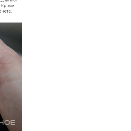
. Кроме
рнете.