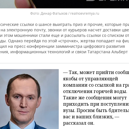
Динар Фатыхов / realnoevremya.ru
ссические ссылки о шансе выиграть приз и прочие, которые пр
на электронную почту, звонки от курьеров насчет доставки цв
ри этом мошенники стали еще и рассылать ссылки со списком 
оды. Однако перейдя по этой «строчке», жертва попадает на ф
бщил на пресс-конференции замминистра цифрового развития
ения, информационных технологий и связи Татарстана Альберт 
— Так, может прийти сооб
якобы от управляющей
компании со ссылкой на г
отключения горячей воды.
Такие же сообщения могут
приходить при поступлени
вузы. Просим быть бдител
вас и ваших близких, —
рассказал он.