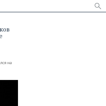
ков
е
лся на