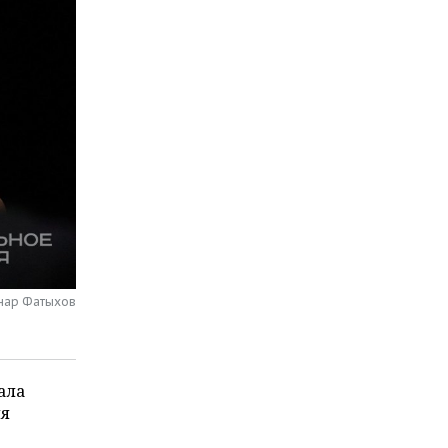
нар Фатыхов
ала
ля