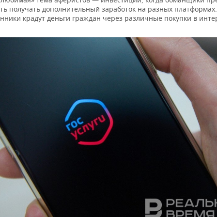
ть получать дополнительный заработок на разных платформах
енники крадут деньги граждан через различные покупки в инте