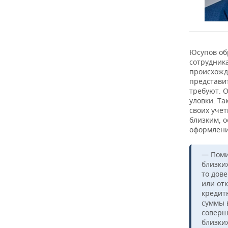
Юсупов об
сотрудника
происхожд
представит
требуют. 
уловки. Т
своих учет
близким, 
оформлени
— Помим
близки
то дов
или от
кредит
суммы 
соверш
близки