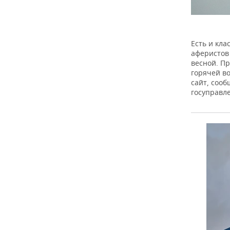
Есть и кла
аферистов 
весной. П
горячей в
сайт, соо
госуправл