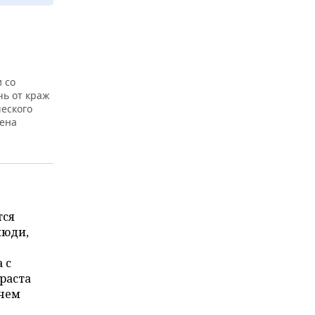
»
 со
чь от краж
еского
лена
тся
люди,
 с
раста
ичем