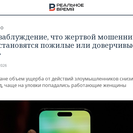
ВО
 заблуждение, что жертвой мошенни
становятся пожилые или доверчивы
»
2026
тане объем ущерба от действий злоумышленников снизи
од, чаще на уловки попадались работающие женщины
НА