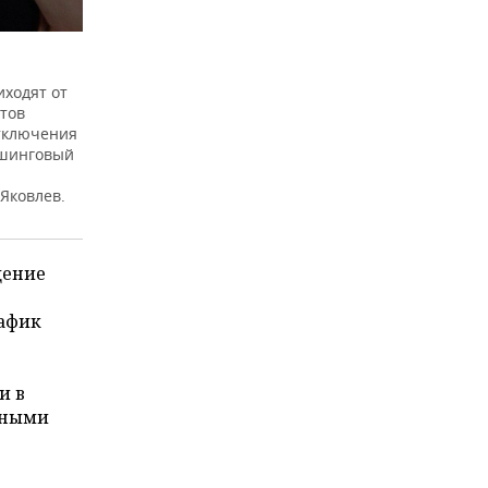
иходят от
етов
отключения
ишинговый
Яковлев.
щение
рафик
и в
ьными