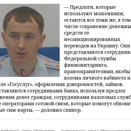
— Предлоги, которые
используют мошенники,
остаются все теми же, в том
числе сохранение денежн
средств от
несанкционированных
переводов на Украину. Они
представляются сотрудни
Федеральной службы
финмониторинга,
правоохранителями, якобы 
взлома личного кабинета н
ле «Госуслуг», оформления доверенностей, займов.
тавляются сотрудниками банка, используя предлог
нения денег граждан, сотрудниками налоговых служб
 операторами сотовой связи, которые помогут обнови
ые сим-карты, — доложил спикер.
«любимая» тема аферистов — инвестиции, когда обманщики пр