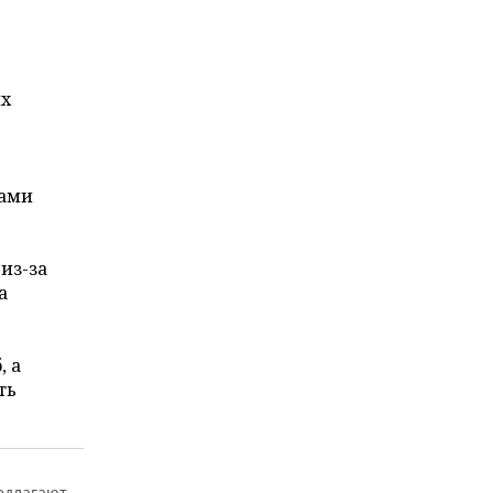
ых
ками
из-за
а
, а
ть
едлагают