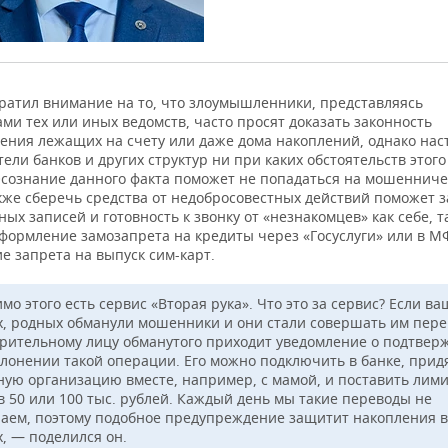
ратил внимание на то, что злоумышленники, представляясь
ми тех или иных ведомств, часто просят доказать законность
ения лежащих на счету или даже дома накоплений, однако на
ели банков и других структур ни при каких обстоятельств этого
Осознание данного факта поможет не попадаться на мошенниче
акже сберечь средства от недобросовестных действий поможет 
ных записей и готовность к звонку от «незнакомцев» как себе, т
оформление замозапрета на кредиты через «Госуслуги» или в М
е запрета на выпуск сим-карт.
о этого есть сервис «Вторая рука». Что это за сервис? Если ва
х, родных обманули мошенники и они стали совершать им пере
ерительному лицу обманутого приходит уведомление о подтвер
клонении такой операции. Его можно подключить в банке, прид
ную организацию вместе, например, с мамой, и поставить лим
в 50 или 100 тыс. рублей. Каждый день мы такие переводы не
аем, поэтому подобное предупреждение защитит накопления 
х, — поделился он.