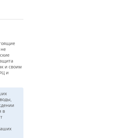
стоящие
 не
ские
защита
ак и своим
ФЦ и
ших
воды,
ждении
я в
ит
ваших