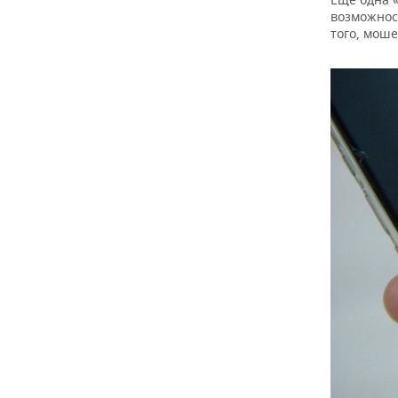
возможнос
того, мош