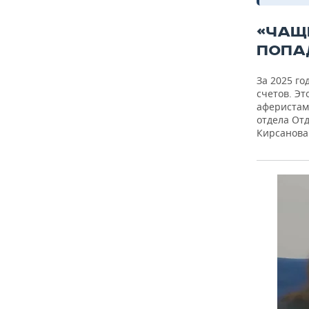
«ЧАЩ
ПОПА
За 2025 го
счетов. Эт
аферистам
отдела От
Кирсанова