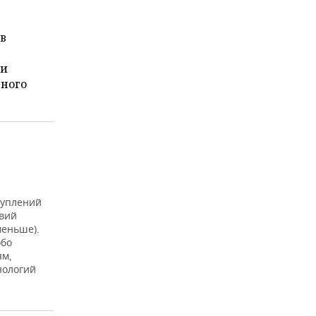
в
 и
ьного
туплений
твий
меньше).
обо
ям,
нологий