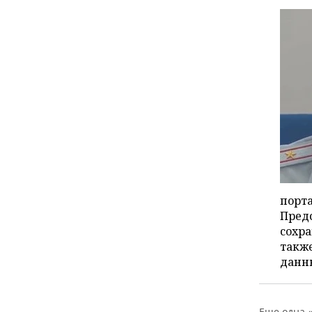
порта
Предс
сохра
также
данн
Еще одна 