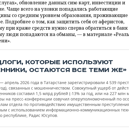
слугах», обновление данных сим-карт, инвестиции и
е. Чаще всего на уловки попадались работающие
ины со средним уровнем образования, проживающие 
е. Подробнее о том, как защитить себя от аферистов,
у при краже средств нужно сперва обратиться в банк
у люди попадаются на обманы, — в материале «Реал
ени».
ДЛОГИ, КОТОРЫЕ ИСПОЛЬЗУЮТ
ННИКИ, ОСТАЮТСЯ ВСЕ ТЕМИ ЖЕ»
— апрель 2026 года в Татарстане зарегистрировали 4 539 прес
 год), связанных с мошенничеством. Совокупный ущерб от дейс
ников составил 1,5 млрд рублей (-13% за год, или на 227 млн 
ры на пресс-конференции озвучил оперуполномоченный по ос
лам отдела по противодействию имущественным преступлени
ым с использованием информационно-коммуникационных тех
о республике, Радис Юсупов.