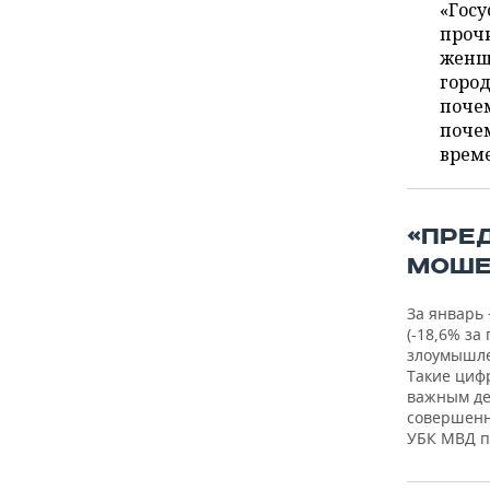
ВОДНЫЕ ВИДЫ СПОРТА
ОБРАЗОВАНИЕ
«Госу
прочи
ХОККЕЙ С МЯЧОМ
ПРОИСШЕСТВИЯ
женщ
город
почем
почем
врем
«ПРЕ
МОШЕ
За январь 
(-18,6% за
злоумышлен
Такие циф
важным де
совершенн
УБК МВД п