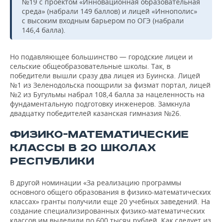
№19 с проектом «Инновационная образовательная
среда» (набрали 149 баллов) и лицей «Иннополис»
с высоким входным барьером по ОГЭ (набрали
146,4 балла).
Но подавляющее большинство — городские лицеи и
сельские общеобразовательные школы. Так, в
победители вышли сразу два лицея из Буинска. Лицей
№1 из Зеленодольска поощрили за физмат портал, лицей
№2 из Бугульмы набрал 108,4 балла за нацеленность на
фундаментальную подготовку инженеров. Замкнула
двадцатку победителей казанская гимназия №26.
ФИЗИКО-МАТЕМАТИЧЕСКИЕ
КЛАССЫ В 20 ШКОЛАХ
РЕСПУБЛИКИ
В другой номинации «За реализацию программы
основного общего образования в физико-математических
классах» гранты получили еще 20 учебных заведений. На
создание специализированных физико-математических
классов им выделили по 600 тысяч рублей. Как следует из