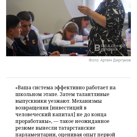
НЕФТЕХИМИЯ
РОЗНИЧНАЯ ТОРГОВЛЯ
НОВОСТИ ТЕХНОЛОГИЙ
МЕРОПРИЯТИЯ
НЕФТЬ
ТРАНСПОРТ
IT
НОВОСТИ МЕРОПРИЯТИЙ
СПОРТ
ОПК
УСЛУГИ
МЕДИА
ВЫЕЗДНАЯ РЕДАКЦИЯ
НОВОСТИ СПОРТА
ОБЩЕСТВО
ЭНЕРГЕТИКА
ТЕЛЕКОММУНИКАЦИИ
БИЗНЕС-БРАНЧИ
ФУТБОЛ
НОВОСТИ ОБЩЕСТВА
ФОТОГАЛЕРЕЯ
Фото: Артем Дергунов
ONLINE-КОНФЕРЕНЦИИ
ХОККЕЙ
ВЛАСТЬ
СЮЖЕТЫ
ОТКРЫТАЯ ЛЕКЦИЯ
БАСКЕТБОЛ
ИНФРАСТРУКТУРА
СПРАВОЧНИК
«Ваша система эффективно работает на
школьном этапе. Затем талантливые
ВОЛЕЙБОЛ
ИСТОРИЯ
СПИСОК ПЕРСОН
ПОЛНАЯ ВЕРСИЯ
выпускники уезжают. Механизмы
возвращения [инвестиций в
КИБЕРСПОРТ
КУЛЬТУРА
СПИСОК КОМПАНИЙ
человеческий капитал] не до конца
проработаны», — такое неожиданное
ФИГУРНОЕ КАТАНИЕ
МЕДИЦИНА
резюме вынесли татарстанские
парламентарии, оценивая опыт первой