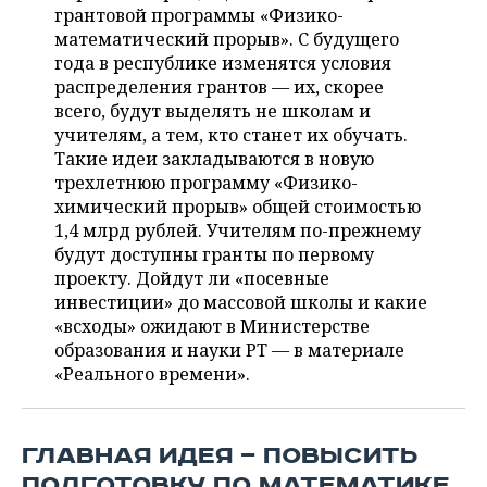
ВОДНЫЕ ВИДЫ СПОРТА
ОБРАЗОВАНИЕ
грантовой программы «Физико-
математический прорыв». С будущего
ХОККЕЙ С МЯЧОМ
ПРОИСШЕСТВИЯ
года в республике изменятся условия
распределения грантов — их, скорее
всего, будут выделять не школам и
учителям, а тем, кто станет их обучать.
Такие идеи закладываются в новую
трехлетнюю программу «Физико-
химический прорыв» общей стоимостью
1,4 млрд рублей. Учителям по-прежнему
будут доступны гранты по первому
проекту. Дойдут ли «посевные
инвестиции» до массовой школы и какие
«всходы» ожидают в Министерстве
образования и науки РТ — в материале
«Реального времени».
ГЛАВНАЯ ИДЕЯ — ПОВЫСИТЬ
ПОДГОТОВКУ ПО МАТЕМАТИКЕ