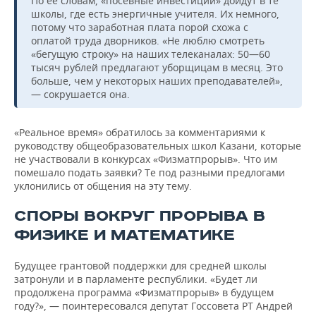
По ее словам, «посевные инвестиции» дойдут в те
школы, где есть энергичные учителя. Их немного,
потому что заработная плата порой схожа с
оплатой труда дворников. «Не люблю смотреть
«бегущую строку» на наших телеканалах: 50—60
тысяч рублей предлагают уборщицам в месяц. Это
больше, чем у некоторых наших преподавателей»,
— сокрушается она.
«Реальное время» обратилось за комментариями к
руководству общеобразовательных школ Казани, которые
не участвовали в конкурсах «Физматпрорыв». Что им
помешало подать заявки? Те под разными предлогами
уклонились от общения на эту тему.
СПОРЫ ВОКРУГ ПРОРЫВА В
ФИЗИКЕ И МАТЕМАТИКЕ
Будущее грантовой поддержки для средней школы
затронули и в парламенте республики. «Будет ли
продолжена программа «Физматпрорыв» в будущем
году?», — поинтересовался депутат Госсовета РТ Андрей