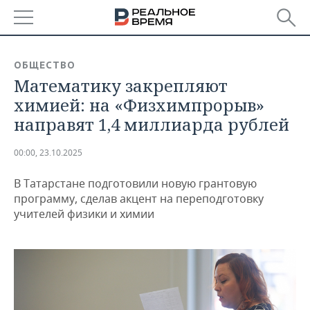
РЕГИОНЫ
ОБЩЕСТВО
Математику закрепляют
БАШКОРТОСТАН
НОВОСТИ
химией: на «Физхимпрорыв»
ТАТАРСТАН
АНАЛИТИКА
направят 1,4 миллиарда рублей
УДМУРТИЯ
НОВОСТИ АНАЛИТИКИ
ЭКОНОМИКА
00:00, 23.10.2025
ДЕКЛАРАЦИИ О ДОХОДАХ
НОВОСТИ ЭКОНОМИКИ
ПРОМЫШЛЕННОСТЬ
В Татарстане подготовили новую грантовую
программу, сделав акцент на переподготовку
КОРОЛИ ГОСЗАКАЗА ПФО
ФИНАНСЫ
НОВОСТИ
НЕДВИЖИМОСТЬ
учителей физики и химии
ПРОМЫШЛЕННОСТИ
ВУЗЫ ТАТАРСТАНА
БАНКИ
НОВОСТИ НЕДВИЖИМОСТИ
АВТО
АГРОПРОМ
КОМУ ПРИНАДЛЕЖАТ
БЮДЖЕТ
НОВОСТИ АВТО
БИЗНЕС
ТОРГОВЫЕ ЦЕНТРЫ
МАШИНОСТРОЕНИЕ
ТАТАРСТАНА
ИНВЕСТИЦИИ
НОВОСТИ БИЗНЕСА
ТЕХНОЛОГИИ