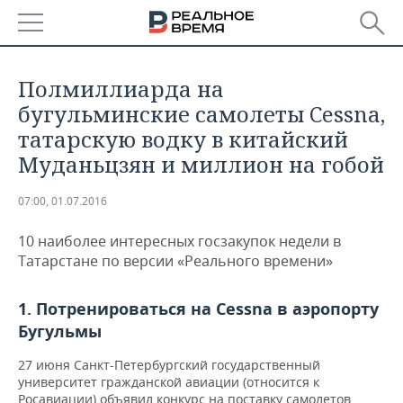
РЕГИОНЫ
Полмиллиарда на
БАШКОРТОСТАН
НОВОСТИ
бугульминские самолеты Cessna,
татарскую водку в китайский
ТАТАРСТАН
АНАЛИТИКА
Муданьцзян и миллион на гобой
УДМУРТИЯ
НОВОСТИ АНАЛИТИКИ
ЭКОНОМИКА
07:00, 01.07.2016
ДЕКЛАРАЦИИ О ДОХОДАХ
НОВОСТИ ЭКОНОМИКИ
ПРОМЫШЛЕННОСТЬ
10 наиболее интересных госзакупок недели в
Татарстане по версии «Реального времени»
КОРОЛИ ГОСЗАКАЗА ПФО
ФИНАНСЫ
НОВОСТИ
НЕДВИЖИМОСТЬ
ПРОМЫШЛЕННОСТИ
1. Потренироваться на Cessna в аэропорту
ВУЗЫ ТАТАРСТАНА
БАНКИ
НОВОСТИ НЕДВИЖИМОСТИ
АВТО
АГРОПРОМ
Бугульмы
КОМУ ПРИНАДЛЕЖАТ
БЮДЖЕТ
НОВОСТИ АВТО
БИЗНЕС
27 июня Санкт-Петербургский государственный
ТОРГОВЫЕ ЦЕНТРЫ
МАШИНОСТРОЕНИЕ
ТАТАРСТАНА
университет гражданской авиации (относится к
ИНВЕСТИЦИИ
НОВОСТИ БИЗНЕСА
ТЕХНОЛОГИИ
Росавиации) объявил конкурс на поставку самолетов