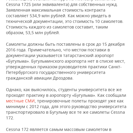
НЕФТЕХИМИЯ
Cessna 172S (или эквивалента) для собственных нужд.
Заявленная максимальная стоимость контракта
РОЗНИЧНАЯ ТОРГОВЛЯ
НОВОСТИ ТЕХНОЛОГИЙ
МЕРОПРИЯТИЯ
НЕФТЬ
составляет 534,9 млн рублей. Как можно увидеть в
технической документации, это стоимость 10 самолетов.
ТРАНСПОРТ
IT
НОВОСТИ МЕРОПРИЯТИЙ
СПОРТ
Стоимость каждого из самолетов составит, таким
ОПК
образом, 53,5 млн рублей.
УСЛУГИ
МЕДИА
ВЫЕЗДНАЯ РЕДАКЦИЯ
НОВОСТИ СПОРТА
ОБЩЕСТВО
ЭНЕРГЕТИКА
Самолеты должны быть поставлены в срок до 15 декабря
2016 года. Примечательно, что местом поставки в
ТЕЛЕКОММУНИКАЦИИ
БИЗНЕС-БРАНЧИ
ФУТБОЛ
НОВОСТИ ОБЩЕСТВА
ФОТОГАЛЕРЕЯ
документации указывается татарстанский аэропорт
«Бугульма». Бугульминского аэропорта нет в списке мест,
ONLINE-КОНФЕРЕНЦИИ
ХОККЕЙ
ВЛАСТЬ
СЮЖЕТЫ
утвержденных приказом руководителя практики Санкт-
Петербургского государственного университета
гражданской авиации Дроздова.
ОТКРЫТАЯ ЛЕКЦИЯ
БАСКЕТБОЛ
ИНФРАСТРУКТУРА
СПРАВОЧНИК
Однако, как выяснилось, студенты университета все же
ВОЛЕЙБОЛ
ИСТОРИЯ
СПИСОК ПЕРСОН
ПОЛНАЯ ВЕРСИЯ
проходят практику в аэропорту «Бугульма». Как сообщали
местные СМИ
, тренировочные полеты проходят уже как
минимум с 2012 года, для этого руководство университета
КИБЕРСПОРТ
КУЛЬТУРА
СПИСОК КОМПАНИЙ
транспортировало в Бугульму все те же самолеты Cessna
172.
ФИГУРНОЕ КАТАНИЕ
МЕДИЦИНА
Cessna 172 является самым массовым самолетом в