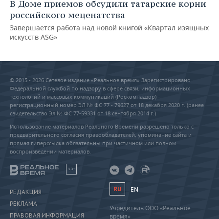
В Доме приемов обсудили татарские корни
российского меценатства
Завершается работа над новой книгой «Квартал изящных
искусств ASG»
© 2015 - 2026 Сетевое издание «Реальное время» Зарегистрировано
Федеральной службой по надзору в сфере связи, информационных
технологий и массовых коммуникаций (Роскомнадзор) –
регистрационный номер ЭЛ № ФС 77 - 79627 от 18 декабря 2020 г. (ранее
свидетельство Эл № ФС 77-59331 от 18 сентября 2014 г.)
Использование материалов Реального Времени разрешено только с
предварительного согласия правообладателей, упоминание сайта и
прямая гиперссылка обязательны при частичном или полном
воспроизведении материалов.
18+
RU
EN
РЕДАКЦИЯ
РЕКЛАМА
Учредитель ООО «Реальное
ПРАВОВАЯ ИНФОРМАЦИЯ
время»