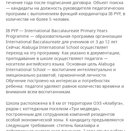
течение года после подписания договора. Объект поиска
— кандидаты на должность руководителя педагогических
программ с выполнением функций координатора IB PYP, в
количестве не более 5 человек.
IB PYP — International Baccalaureate Primary Years
Programme — образовательная программа организации
International Baccalaureate для учеников от 3 до 12 лет.
Сейчас Alabuga International School осуществляет
переход на эту программу. Как указано в документации,
преподавание в школе осуществляют педагоги —
носители английского языка. Основная цель Alabuga
International School — воспитание интеллектуально и
эмоционально развитой, гармоничной личности.
Обучение построено на интересах и потребностях
ребенка: педагоги уделяют равное количество времени и
внимания всем воспитанникам.
Школа расположена в 8 км от территории ОЭЗ «Алабуга»,
рядом с коттеджным поселком «Три медведя»,
построенным для сотрудников компаний резидентов
особой экономической зоны. К кандидату предъявляются
следующие требования: степень бакалавра и
действующая учительская лицензия, 2 года опыта работы